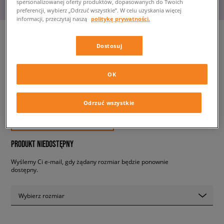
spersonalizowanej oferty produktów, dopasowanych do Twoich
preferencji, wybierz „Odrzuć wszystkie”. W celu uzyskania więcej
informacji, przeczytaj naszą
politykę prywatności.
Dostosuj
NIKE AIR MAX 97 (GS)
dziecięce, sneakersy
OK
449,99 zł
z VAT
Odrzuć wszystkie
✛ 450 PKT. W
SIZEERCLUB
PRODUKT NIEDOSTĘPNY
Wyślemy Ci e-mail, gdy żądany rozmiar będzie ponownie
dostępny.
Wybierz rozmiar