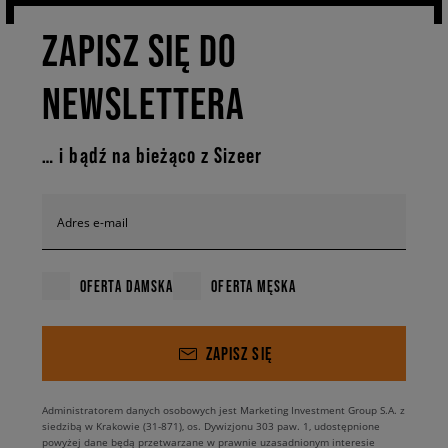
ZAPISZ SIĘ DO
NEWSLETTERA
… i bądź na bieżąco z Sizeer
Adres e-mail
OFERTA DAMSKA
OFERTA MĘSKA
ZAPISZ SIĘ
Administratorem danych osobowych jest Marketing Investment Group S.A. z
siedzibą w Krakowie (31-871), os. Dywizjonu 303 paw. 1, udostępnione
powyżej dane będą przetwarzane w prawnie uzasadnionym interesie