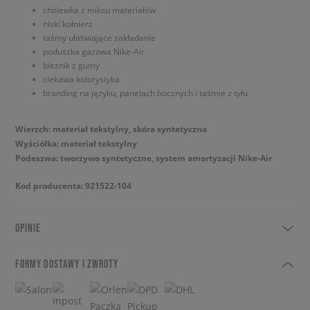
cholewka z miksu materiałów
niski kołnierz
taśmy ułatwiające zakładanie
poduszka gazowa Nike-Air
bieżnik z gumy
ciekawa kolorystyka
branding na języku, panelach bocznych i taśmie z tyłu
Wierzch: materiał tekstylny, skóra syntetyczna
Wyściółka: materiał tekstylny
Podeszwa: tworzywo syntetyczne, system amortyzacji Nike-Air
Kod producenta: 921522-104
OPINIE
FORMY DOSTAWY I ZWROTY