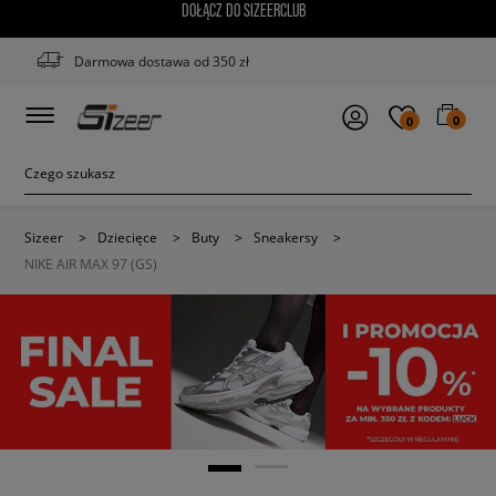
DOŁĄCZ DO SIZEERCLUB
Darmowa dostawa od 350 zł
0
0
Sizeer
>
Dziecięce
>
Buty
>
Sneakersy
>
NIKE AIR MAX 97 (GS)