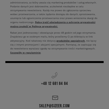
administratora, za który uważa się marketing produktów i usług własnych.
Podanie danych jest dobrowolne, aczkolwiek niezbędne w celu
otrzymywania newslettera. Każdy ma prawo do zgłoszenia sprzeciwu
wobec przetwarzania, a także żądania dostępu do danych, sprostowania,
usunięcia lub ograniczenia przetwarzania oraz prawo wniesienia skargi do
Pełną treść oświadczenia o ochronie prywatności
organu nadzorczego.
można znaleźć w Polityce prywatności.
Rabat jest jednorazowy i obowiązuje przez 48 godzin od jego otrzymania.
Znajdziesz go w osobnym mailu, który prześlemy Ci po kliknięciu w link
produktów specjalnych
aktywacyjny. Kod rabatowy nie dotyczy
, nie łączy
się z innymi promocjami i akcjami specjalnymi. Pamiętaj, że zapisując się
do newslettera wyrażasz zgodę na otrzymywanie treści marketingowych.
Szczegóły w regulaminie
.
+48 12 681 84 84
SKLEP@SIZEER.COM