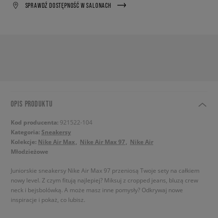
SPRAWDŹ DOSTĘPNOŚĆ W SALONACH
OPIS PRODUKTU
Kod producenta:
921522-104
Kategoria:
Sneakersy
Kolekcje:
Nike Air Max
Nike Air Max 97
Nike Air
Młodzieżowe
Juniorskie sneakersy Nike Air Max 97 przeniosą Twoje sety na całkiem
nowy level. Z czym fitują najlepiej? Miksuj z cropped jeans, bluzą crew
neck i bejsbolówką. A może masz inne pomysły? Odkrywaj nowe
inspiracje i pokaż, co lubisz.