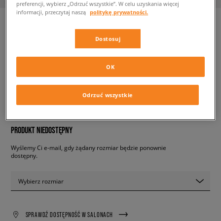
preferencji, wybierz „Odrzuć wszystkie”. W celu uzyskania więcej
informacji, przeczytaj naszą
politykę prywatności.
Dostosuj
NIKE AIR MAX 95 SE
męskie, sneakersy
OK
419,99 zł
z VAT
Odrzuć wszystkie
✛ 420 PKT. W
SIZEERCLUB
PRODUKT NIEDOSTĘPNY
Wyślemy Ci e-mail, gdy żądany rozmiar będzie ponownie
dostępny.
Wybierz rozmiar
SPRAWDŹ DOSTĘPNOŚĆ W SALONACH