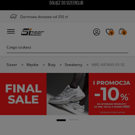
DOŁĄCZ DO SIZEERCLUB
Darmowa dostawa od 350 zł
0
0
Sizeer
>
Męskie
>
Buty
>
Sneakersy
>
NIKE AIR MAX 95 SE