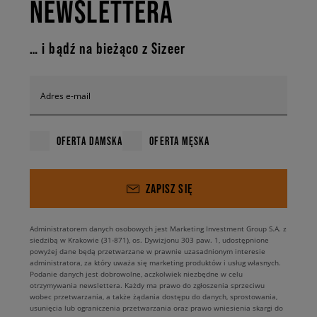
NEWSLETTERA
… i bądź na bieżąco z Sizeer
Adres e-mail
OFERTA DAMSKA
OFERTA MĘSKA
ZAPISZ SIĘ
Administratorem danych osobowych jest Marketing Investment Group S.A. z
siedzibą w Krakowie (31-871), os. Dywizjonu 303 paw. 1, udostępnione
powyżej dane będą przetwarzane w prawnie uzasadnionym interesie
administratora, za który uważa się marketing produktów i usług własnych.
Podanie danych jest dobrowolne, aczkolwiek niezbędne w celu
otrzymywania newslettera. Każdy ma prawo do zgłoszenia sprzeciwu
wobec przetwarzania, a także żądania dostępu do danych, sprostowania,
usunięcia lub ograniczenia przetwarzania oraz prawo wniesienia skargi do