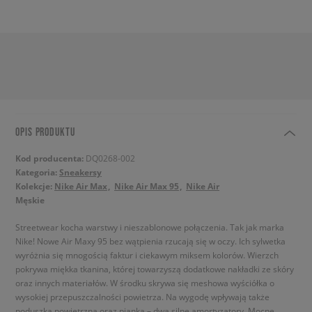
OPIS PRODUKTU
Kod producenta:
DQ0268-002
Kategoria:
Sneakersy
Kolekcje:
Nike Air Max
Nike Air Max 95
Nike Air
Męskie
Streetwear kocha warstwy i nieszablonowe połączenia. Tak jak marka
Nike! Nowe Air Maxy 95 bez wątpienia rzucają się w oczy. Ich sylwetka
wyróżnia się mnogością faktur i ciekawym miksem kolorów. Wierzch
pokrywa miękka tkanina, której towarzyszą dodatkowe nakładki ze skóry
oraz innych materiałów. W środku skrywa się meshowa wyściółka o
wysokiej przepuszczalności powietrza. Na wygodę wpływają także
poduszka powietrzna oraz pianka – dwa silne amortyzatory. Mocne,