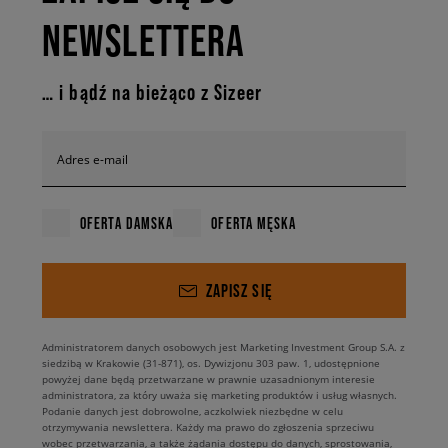
NEWSLETTERA
… i bądź na bieżąco z Sizeer
Adres e-mail
OFERTA DAMSKA
OFERTA MĘSKA
ZAPISZ SIĘ
Administratorem danych osobowych jest Marketing Investment Group S.A. z
siedzibą w Krakowie (31-871), os. Dywizjonu 303 paw. 1, udostępnione
powyżej dane będą przetwarzane w prawnie uzasadnionym interesie
administratora, za który uważa się marketing produktów i usług własnych.
Podanie danych jest dobrowolne, aczkolwiek niezbędne w celu
otrzymywania newslettera. Każdy ma prawo do zgłoszenia sprzeciwu
wobec przetwarzania, a także żądania dostępu do danych, sprostowania,