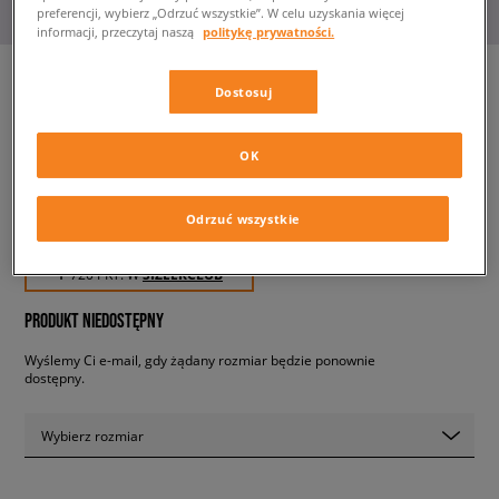
preferencji, wybierz „Odrzuć wszystkie”. W celu uzyskania więcej
informacji, przeczytaj naszą
politykę prywatności.
Dostosuj
NIKE AIR MAX 95 ESSENTIAL
męskie, sneakersy
OK
Odrzuć wszystkie
719,99 zł
z VAT
✛ 720 PKT. W
SIZEERCLUB
PRODUKT NIEDOSTĘPNY
Wyślemy Ci e-mail, gdy żądany rozmiar będzie ponownie
dostępny.
Wybierz rozmiar