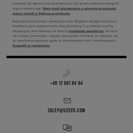
usunięcia lub ograniczenia przetwarzania oraz prawo wniesienia skargi do
Pełną treść oświadczenia o ochronie prywatności
organu nadzorczego.
można znaleźć w Polityce prywatności.
Rabat jest jednorazowy i obowiązuje przez 48 godzin od jego otrzymania.
Znajdziesz go w osobnym mailu, który prześlemy Ci po kliknięciu w link
produktów specjalnych
aktywacyjny. Kod rabatowy nie dotyczy
, nie łączy
się z innymi promocjami i akcjami specjalnymi. Pamiętaj, że zapisując się
do newslettera wyrażasz zgodę na otrzymywanie treści marketingowych.
Szczegóły w regulaminie
.
+48 12 681 84 84
SKLEP@SIZEER.COM