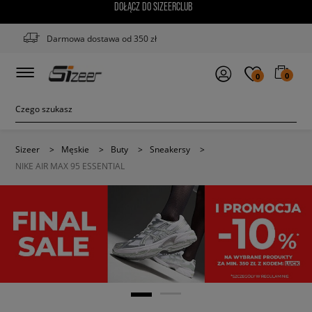
DOŁĄCZ DO SIZEERCLUB
Darmowa dostawa od 350 zł
0
0
Sizeer
>
Męskie
>
Buty
>
Sneakersy
>
NIKE AIR MAX 95 ESSENTIAL