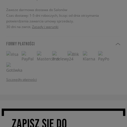
Zawsze darmowa dostawa do Salonów
Czas dostawy: 1-5 dni roboczych, licząc od dnia otrzymania
potwierdzenia zawarcia umowy sprzedaży.
30 dni na zwrot.
Zasady i warunki
FORMY PŁATNOŚCI
Szczegóły płatności
ZAPISZ SIĘ DO