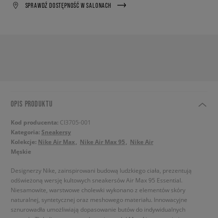
SPRAWDŹ DOSTĘPNOŚĆ W SALONACH
OPIS PRODUKTU
Kod producenta:
CI3705-001
Kategoria:
Sneakersy
Kolekcje:
Nike Air Max
Nike Air Max 95
Nike Air
Męskie
Designerzy Nike, zainspirowani budową ludzkiego ciała, prezentują
odświeżoną wersję kultowych sneakersów Air Max 95 Essential.
Niesamowite, warstwowe cholewki wykonano z elementów skóry
naturalnej, syntetycznej oraz meshowego materiału. Innowacyjne
sznurowadła umożliwiają dopasowanie butów do indywidualnych