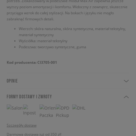
potrzeb. Zlokalizowany w podeszwie moduł Max Air zapewnia jeszcze
wyższy poziom amortyzacji i komfortu. Widoczny z zewnątrz, skutecznie
przyciąga wzrok do całej stylizacji. Na bokach i języku nie mogło
zabraknąć firmowych detali.
Wierzch: skóra naturalna, skóra syntetyczna, materiał tekstylny,
materiał syntetyczny
Wyściółka: materiał tekstylny
Podeszwa: tworzywo syntetyczne, guma
Kod producenta: CI3705-001
OPINIE
FORMY DOSTAWY I ZWROTY
Szczegóły dostaw
Darmowa dostawa już od 350 zł!