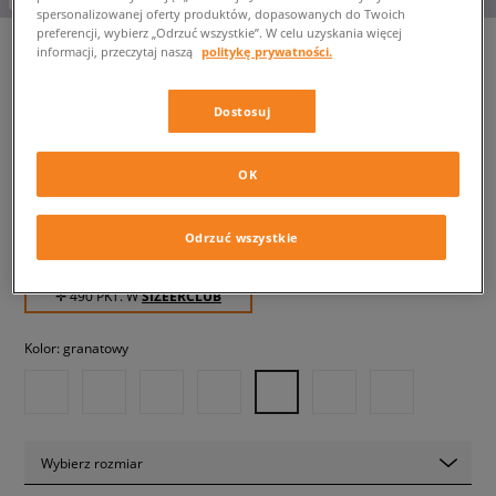
spersonalizowanej oferty produktów, dopasowanych do Twoich
preferencji, wybierz „Odrzuć wszystkie”. W celu uzyskania więcej
informacji, przeczytaj naszą
politykę prywatności.
NIKE AIR MAX 90
Dostosuj
męskie, sneakersy
OK
489,99 zł
z VAT
539,99 zł
-9%
(najniższa cena z 30 dni przed obniżką)
Odrzuć wszystkie
649,99 zł
-25%
(Cena początkowa)
✛ 490 PKT. W
SIZEERCLUB
Kolor:
granatowy
Wybierz rozmiar