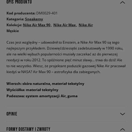
OPIS PRODUKTU
Kod producenta:
DM0029-401
Kategoria:
Sneakersy
Kolekcje:
Nike Air Max 90
Nike Air Max
Nike Air
Męskie
Czas jest względny – udowodnił to Einstein, a Nike Air Max 90 są tego
najlepszym przykładem. Dziewięćdziesiątki zadebiutowały w 1990 roku,
ale na wielki wybuch popularności musiały zaczekać aż do pierwszej
reedycji w roku 2012. To spóźnione pięć minut sławy... trwa do dziś! Ale
to nie wszystko. Wiesz, że projektant poduszki gazowej Nike Air pracował
kiedyś w NASA? Air Max 90 – astrofizyka dla zabieganych.
Wierzch: skóra naturalna, materiał tekstylny
Wyściółka: materiał tekstylny
Podeszwa: system amortyzacji Air, guma
OPINIE
FORMY DOSTAWY I ZWROTY