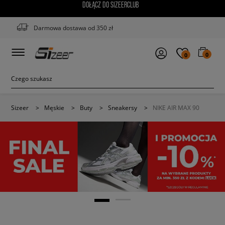
DOŁĄCZ DO SIZEERCLUB
Darmowa dostawa od 350 zł
0
0
Sizeer
>
Męskie
>
Buty
>
Sneakersy
>
NIKE AIR MAX 90