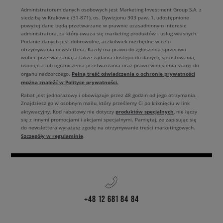
Administratorem danych osobowych jest Marketing Investment Group S.A. z
siedzibą w Krakowie (31-871), os. Dywizjonu 303 paw. 1, udostępnione
powyżej dane będą przetwarzane w prawnie uzasadnionym interesie
administratora, za który uważa się marketing produktów i usług własnych.
Podanie danych jest dobrowolne, aczkolwiek niezbędne w celu
otrzymywania newslettera. Każdy ma prawo do zgłoszenia sprzeciwu
wobec przetwarzania, a także żądania dostępu do danych, sprostowania,
usunięcia lub ograniczenia przetwarzania oraz prawo wniesienia skargi do
Pełną treść oświadczenia o ochronie prywatności
organu nadzorczego.
można znaleźć w Polityce prywatności.
Rabat jest jednorazowy i obowiązuje przez 48 godzin od jego otrzymania.
Znajdziesz go w osobnym mailu, który prześlemy Ci po kliknięciu w link
produktów specjalnych
aktywacyjny. Kod rabatowy nie dotyczy
, nie łączy
się z innymi promocjami i akcjami specjalnymi. Pamiętaj, że zapisując się
do newslettera wyrażasz zgodę na otrzymywanie treści marketingowych.
Szczegóły w regulaminie
.
+48 12 681 84 84