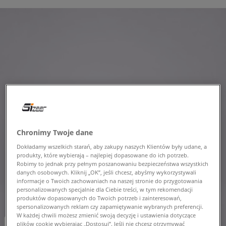
Chronimy Twoje dane
Dokładamy wszelkich starań, aby zakupy naszych Klientów były udane, a
produkty, które wybierają – najlepiej dopasowane do ich potrzeb.
Robimy to jednak przy pełnym poszanowaniu bezpieczeństwa wszystkich
danych osobowych. Kliknij „OK”, jeśli chcesz, abyśmy wykorzystywali
informacje o Twoich zachowaniach na naszej stronie do przygotowania
personalizowanych specjalnie dla Ciebie treści, w tym rekomendacji
produktów dopasowanych do Twoich potrzeb i zainteresowań,
spersonalizowanych reklam czy zapamiętywanie wybranych preferencji.
W każdej chwili możesz zmienić swoją decyzję i ustawienia dotyczące
-10% za min. 350 zł kod: LUCK
plików cookie wybierając „Dostosuj”. Jeśli nie chcesz otrzymywać