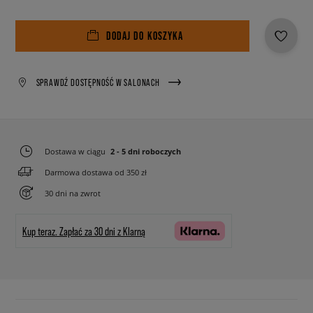
DODAJ DO KOSZYKA
SPRAWDŹ DOSTĘPNOŚĆ W SALONACH
Dostawa w ciągu
2 - 5 dni roboczych
Darmowa dostawa od 350 zł
30 dni na zwrot
Kup teraz.
Zapłać za 30 dni z Klarną