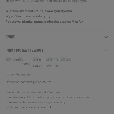
kiedyś w NASA? Air Max 90 – astrofizyka dla zabieganych.
Wierzch: skóra naturalna, skóra syntetyczna
Wyściółka: materiał tekstylny
Podeszwa: pianka, guma, poduszka gazowa Max Air
OPINIE
FORMY DOSTAWY I ZWROTY
Szczegóły dostaw
Darmowa dostawa już od 350 zł!
Zawsze darmowa dostawa do Salonów
Czas dostawy: 1-5 dni roboczych, licząc od dnia otrzymania
potwierdzenia zawarcia umowy sprzedaży.
30 dni na zwrot.
Zasady i warunki