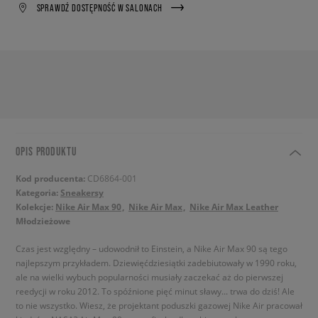
SPRAWDŹ DOSTĘPNOŚĆ W SALONACH
OPIS PRODUKTU
Kod producenta:
CD6864-001
Kategoria:
Sneakersy
Kolekcje:
Nike Air Max 90
Nike Air Max
Nike Air Max Leather
Młodzieżowe
Czas jest względny – udowodnił to Einstein, a Nike Air Max 90 są tego
najlepszym przykładem. Dziewięćdziesiątki zadebiutowały w 1990 roku,
ale na wielki wybuch popularności musiały zaczekać aż do pierwszej
reedycji w roku 2012. To spóźnione pięć minut sławy... trwa do dziś! Ale
to nie wszystko. Wiesz, że projektant poduszki gazowej Nike Air pracował