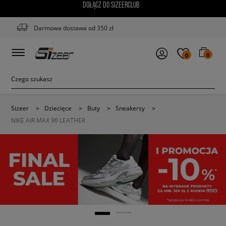
DOŁĄCZ DO SIZEERCLUB
Darmowa dostawa od 350 zł
0
0
Sizeer
>
Dziecięce
>
Buty
>
Sneakersy
>
NIKE AIR MAX 90 LEATHER