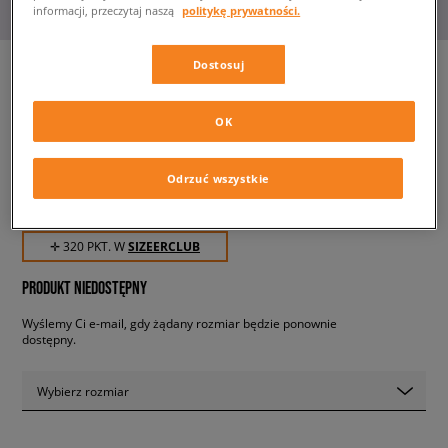
informacji, przeczytaj naszą
politykę prywatności.
Dostosuj
NIKE AIR MAX 90 LEATHER
OK
dziecięce, sneakersy
Odrzuć wszystkie
319,99 zł
z VAT
✛ 320 PKT. W
SIZEERCLUB
PRODUKT NIEDOSTĘPNY
Wyślemy Ci e-mail, gdy żądany rozmiar będzie ponownie
dostępny.
Wybierz rozmiar