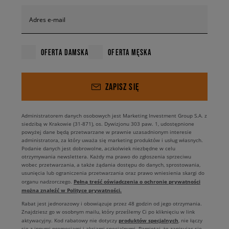
Adres e-mail
OFERTA DAMSKA
OFERTA MĘSKA
ZAPISZ SIĘ
Administratorem danych osobowych jest Marketing Investment Group S.A. z
siedzibą w Krakowie (31-871), os. Dywizjonu 303 paw. 1, udostępnione
powyżej dane będą przetwarzane w prawnie uzasadnionym interesie
administratora, za który uważa się marketing produktów i usług własnych.
Podanie danych jest dobrowolne, aczkolwiek niezbędne w celu
otrzymywania newslettera. Każdy ma prawo do zgłoszenia sprzeciwu
wobec przetwarzania, a także żądania dostępu do danych, sprostowania,
usunięcia lub ograniczenia przetwarzania oraz prawo wniesienia skargi do
Pełną treść oświadczenia o ochronie prywatności
organu nadzorczego.
można znaleźć w Polityce prywatności.
Rabat jest jednorazowy i obowiązuje przez 48 godzin od jego otrzymania.
Znajdziesz go w osobnym mailu, który prześlemy Ci po kliknięciu w link
produktów specjalnych
aktywacyjny. Kod rabatowy nie dotyczy
, nie łączy
się z innymi promocjami i akcjami specjalnymi. Pamiętaj, że zapisując się