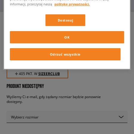
informacji, przeczytaj naszą
politykę prywatności.
Dostosuj
NIKE AIR MAX 270 BLACK
OK
damskie, sneakersy
Odrzuć wszystkie
404,99 zł
z VAT
✛ 405 PKT. W
SIZEERCLUB
PRODUKT NIEDOSTĘPNY
Wyślemy Ci e-mail, gdy żądany rozmiar będzie ponownie
dostępny.
Wybierz rozmiar