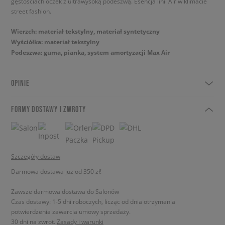
gęstościach oczek z ultrawysoką podeszwą. Esencja linii Air w klimacie
street fashion.
Wierzch: materiał tekstylny, materiał syntetyczny
Wyściółka: materiał tekstylny
Podeszwa: guma, pianka, system amortyzacji Max Air
OPINIE
FORMY DOSTAWY I ZWROTY
Szczegóły dostaw
Darmowa dostawa już od 350 zł!
Zawsze darmowa dostawa do Salonów
Czas dostawy: 1-5 dni roboczych, licząc od dnia otrzymania
potwierdzenia zawarcia umowy sprzedaży.
30 dni na zwrot.
Zasady i warunki