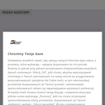
PRODUKT NIEDOSTĘPNY
Chronimy Twoje dane
Dokładamy wszelkich starań, aby zakupy naszych Klientów były udane, a
produkty, które wybierają – najlepiej dopasowane do ich potrzeb.
Robimy to jednak przy pełnym poszanowaniu bezpieczeństwa wszystkich
danych osobowych. Kliknij „OK”, jeśli chcesz, abyśmy wykorzystywali
informacje o Twoich zachowaniach na naszej stronie do przygotowania
personalizowanych specjalnie dla Ciebie treści, w tym rekomendacji
produktów dopasowanych do Twoich potrzeb i zainteresowań,
spersonalizowanych reklam czy zapamiętywanie wybranych preferencji.
W każdej chwili możesz zmienić swoją decyzję i ustawienia dotyczące
plików cookie wybierając „Dostosuj”. Jeśli nie chcesz otrzymywać
spersonalizowanej oferty produktów, dopasowanych do Twoich
preferencji, wybierz „Odrzuć wszystkie”. W celu uzyskania więcej