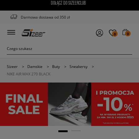
DOŁĄCZ DO SIZEERCLUB
Darmowa dostawa od 350 zł
0
0
Sizeer
>
Damskie
>
Buty
>
Sneakersy
>
NIKE AIR MAX 270 BLACK