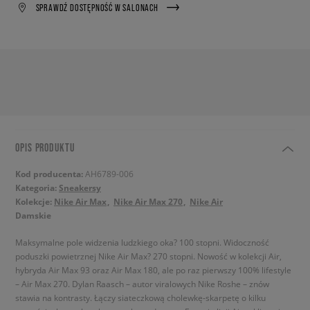
SPRAWDŹ DOSTĘPNOŚĆ W SALONACH
OPIS PRODUKTU
Kod producenta:
AH6789-006
Kategoria:
Sneakersy
Kolekcje:
Nike Air Max
Nike Air Max 270
Nike Air
Damskie
Maksymalne pole widzenia ludzkiego oka? 100 stopni. Widoczność
poduszki powietrznej Nike Air Max? 270 stopni. Nowość w kolekcji Air,
hybryda Air Max 93 oraz Air Max 180, ale po raz pierwszy 100% lifestyle
– Air Max 270. Dylan Raasch – autor viralowych Nike Roshe – znów
stawia na kontrasty. Łączy siateczkową cholewkę-skarpetę o kilku