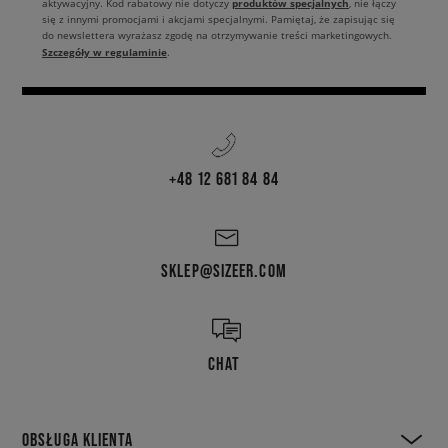
produktów specjalnych
aktywacyjny. Kod rabatowy nie dotyczy
, nie łączy
się z innymi promocjami i akcjami specjalnymi. Pamiętaj, że zapisując się
do newslettera wyrażasz zgodę na otrzymywanie treści marketingowych.
Szczegóły w regulaminie
.
+48 12 681 84 84
SKLEP@SIZEER.COM
CHAT
OBSŁUGA KLIENTA