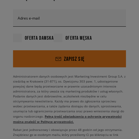
Adres e-mail
OFERTA DAMSKA
OFERTA MĘSKA
ZAPISZ SIĘ
Administratorem danych osobowych jest Marketing Investment Group S.A. z
siedzibą w Krakowie (31-871), os. Dywizjonu 303 paw. 1, udostępnione
powyżej dane będą przetwarzane w prawnie uzasadnionym interesie
administratora, za który uważa się marketing produktów i usług własnych.
Podanie danych jest dobrowolne, aczkolwiek niezbędne w celu
otrzymywania newslettera. Każdy ma prawo do zgłoszenia sprzeciwu
wobec przetwarzania, a także żądania dostępu do danych, sprostowania,
usunięcia lub ograniczenia przetwarzania oraz prawo wniesienia skargi do
Pełną treść oświadczenia o ochronie prywatności
organu nadzorczego.
można znaleźć w Polityce prywatności.
Rabat jest jednorazowy i obowiązuje przez 48 godzin od jego otrzymania.
Znajdziesz go w osobnym mailu, który prześlemy Ci po kliknięciu w link