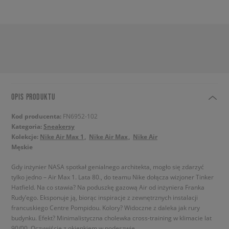
OPIS PRODUKTU
Kod producenta:
FN6952-102
Kategoria:
Sneakersy
Kolekcje:
Nike Air Max 1
Nike Air Max
Nike Air
Męskie
Gdy inżynier NASA spotkał genialnego architekta, mogło się zdarzyć
tylko jedno – Air Max 1. Lata 80., do teamu Nike dołącza wizjoner Tinker
Hatfield. Na co stawia? Na poduszkę gazową Air od inżyniera Franka
Rudy’ego. Eksponuje ją, biorąc inspiracje z zewnętrznych instalacji
francuskiego Centre Pompidou. Kolory? Widoczne z daleka jak rury
budynku. Efekt? Minimalistyczna cholewka cross-training w klimacie lat
90/00. Oczywiście z okienkiem w podeszwie.