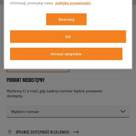
informacji, przeczytaj naszą
politykę prywatności.
Dostosuj
NIKE AIR MAX 1
męskie, sneakersy
OK
419,99 zł
Odrzuć wszystkie
z VAT
✛ 420 PKT. W
SIZEERCLUB
PRODUKT NIEDOSTĘPNY
Wyślemy Ci e-mail, gdy żądany rozmiar będzie ponownie
dostępny.
Wybierz rozmiar
SPRAWDŹ DOSTĘPNOŚĆ W SALONACH