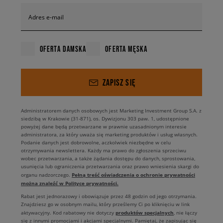
Adres e-mail
OFERTA DAMSKA
OFERTA MĘSKA
ZAPISZ SIĘ
Administratorem danych osobowych jest Marketing Investment Group S.A. z
siedzibą w Krakowie (31-871), os. Dywizjonu 303 paw. 1, udostępnione
powyżej dane będą przetwarzane w prawnie uzasadnionym interesie
administratora, za który uważa się marketing produktów i usług własnych.
Podanie danych jest dobrowolne, aczkolwiek niezbędne w celu
otrzymywania newslettera. Każdy ma prawo do zgłoszenia sprzeciwu
wobec przetwarzania, a także żądania dostępu do danych, sprostowania,
usunięcia lub ograniczenia przetwarzania oraz prawo wniesienia skargi do
Pełną treść oświadczenia o ochronie prywatności
organu nadzorczego.
można znaleźć w Polityce prywatności.
Rabat jest jednorazowy i obowiązuje przez 48 godzin od jego otrzymania.
Znajdziesz go w osobnym mailu, który prześlemy Ci po kliknięciu w link
produktów specjalnych
aktywacyjny. Kod rabatowy nie dotyczy
, nie łączy
się z innymi promocjami i akcjami specjalnymi. Pamiętaj, że zapisując się