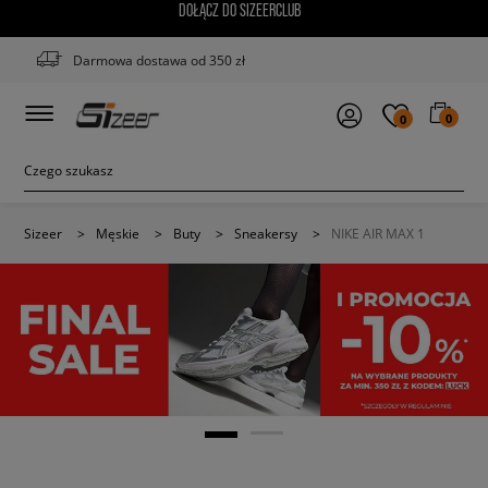
DOŁĄCZ DO SIZEERCLUB
Darmowa dostawa od 350 zł
0
0
Sizeer
>
Męskie
>
Buty
>
Sneakersy
>
NIKE AIR MAX 1