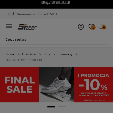
DOŁĄCZ DO SIZEERCLUB
Darmowa dostawa od 350 zł
0
0
Sizeer
>
Dziecięce
>
Buty
>
Sneakersy
>
NIKE AIR FORCE 1 LV8 4 BG