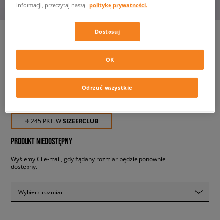
informacji, przeczytaj naszą
politykę prywatności.
Dostosuj
NIKE AIR FORCE 1 LV8 4 BG
OK
dziecięce, sneakersy
Odrzuć wszystkie
244,99 zł
z VAT
✛ 245 PKT. W
SIZEERCLUB
PRODUKT NIEDOSTĘPNY
Wyślemy Ci e-mail, gdy żądany rozmiar będzie ponownie
dostępny.
Wybierz rozmiar