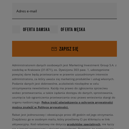
Adres e-mail
OFERTA DAMSKA
OFERTA MĘSKA
ZAPISZ SIĘ
Administratorem danych osobowych jest Marketing Investment Group S.A. z
siedzibą w Krakowie (31-871), os. Dywizjonu 303 paw. 1, udostępnione
powyżej dane będą przetwarzane w prawnie uzasadnionym interesie
administratora, za który uważa się marketing produktów i usług własnych.
Podanie danych jest dobrowolne, aczkolwiek niezbędne w celu
otrzymywania newslettera. Każdy ma prawo do zgłoszenia sprzeciwu
wobec przetwarzania, a także żądania dostępu do danych, sprostowania,
usunięcia lub ograniczenia przetwarzania oraz prawo wniesienia skargi do
Pełną treść oświadczenia o ochronie prywatności
organu nadzorczego.
można znaleźć w Polityce prywatności.
Rabat jest jednorazowy i obowiązuje przez 48 godzin od jego otrzymania.
Znajdziesz go w osobnym mailu, który prześlemy Ci po kliknięciu w link
produktów specjalnych
aktywacyjny. Kod rabatowy nie dotyczy
, nie łączy
się z innymi promocjami i akcjami specjalnymi. Pamiętaj, że zapisując się