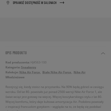
SPRAWDŹ DOSTĘPNOŚĆ W SALONACH
OPIS PRODUKTU
Kod producenta:
HJ4563-100
Kategoria:
Sneakersy
Kolekcje:
Nike Air Force
Białe Nike Air Force
Nike Air
Młodzieżowe
Rozejrzyj się, kiedy stoisz na przystanku. Na 90% będą gdzieś w zasięgu
wzroku. Od lat 80. powstało już ponad 2500 wersji Nike Air Force 1, ale
świat wciąż jest gotowy na więcej. Więcej koszykarskiego stylu z lat 80.
Więcej komfortu, który daje kultowa amortyzacja Air. Podobno powstały
z inspiracji francuskim gotykiem – wygląda na to, że będą się podobać