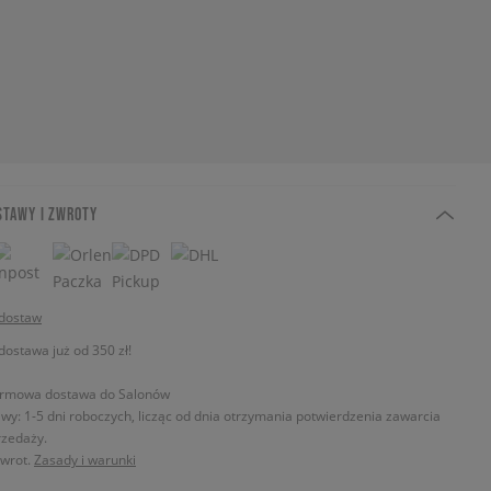
STAWY I ZWROTY
 dostaw
stawa już od 350 zł!
rmowa dostawa do Salonów
wy: 1-5 dni roboczych, licząc od dnia otrzymania potwierdzenia zawarcia
zedaży.
zwrot.
Zasady i warunki