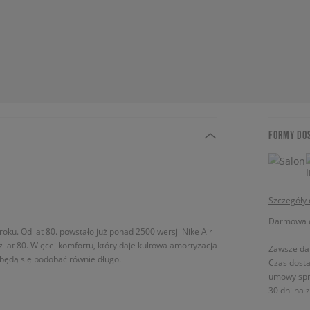
FORMY DO
Szczegóły
Darmowa do
roku. Od lat 80. powstało już ponad 2500 wersji Nike Air
 z lat 80. Więcej komfortu, który daje kultowa amortyzacja
Zawsze da
e będą się podobać równie długo.
Czas dosta
umowy spr
30 dni na 