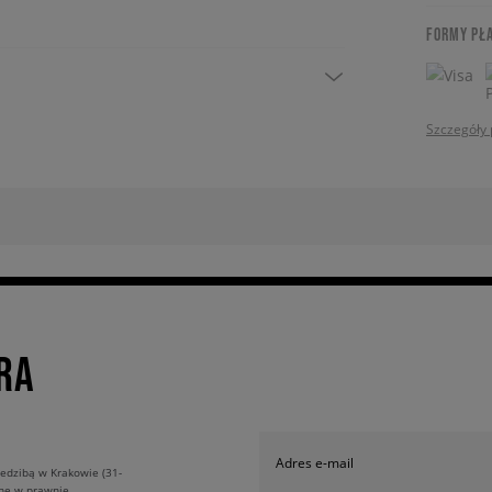
FORMY PŁ
Szczegóły 
RA
Adres e-mail
edzibą w Krakowie (31-
ane w prawnie