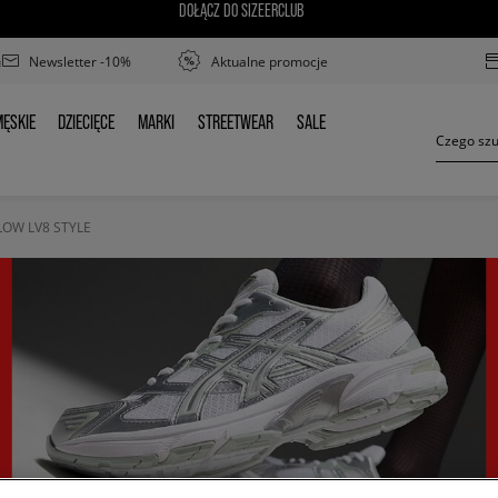
DOŁĄCZ DO SIZEERCLUB
Newsletter -10%
Aktualne promocje
ĘSKIE
DZIECIĘCE
MARKI
STREETWEAR
SALE
MĘSKIE
DZIECIĘCE
MARKI
STREETWEAR
SALE
 LOW LV8 STYLE