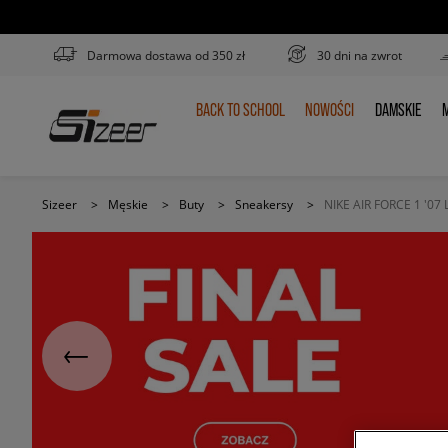
Darmowa dostawa od 350 zł
30 dni na zwrot
BACK TO SCHOOL
NOWOŚCI
DAMSKIE
M
BACK
NOWOŚCI
DAMSKIE
TO
SCHOOL
Sizeer
>
Męskie
>
Buty
>
Sneakersy
>
NIKE AIR FORCE 1 '07