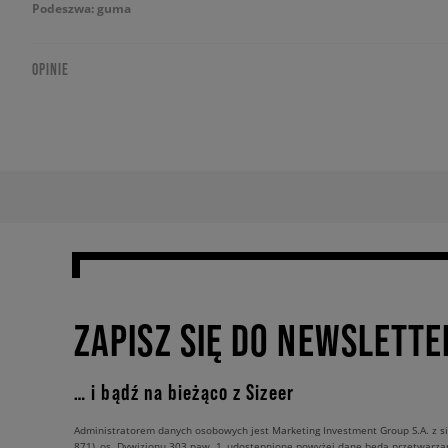
Podeszwa: guma
OPINIE
ZAPISZ SIĘ DO NEWSLETTE
… i bądź na bieżąco z Sizeer
Administratorem danych osobowych jest Marketing Investment Group S.A. z si
871), os. Dywizjonu 303 paw. 1, udostępnione powyżej dane będą przetwarz