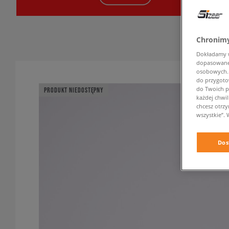
Chronimy
Dokładamy ws
dopasowane 
osobowych. K
do przygoto
do Twoich p
PRODUKT NIEDOSTĘPNY
każdej chwil
chcesz otrz
wszystkie”. 
Dos