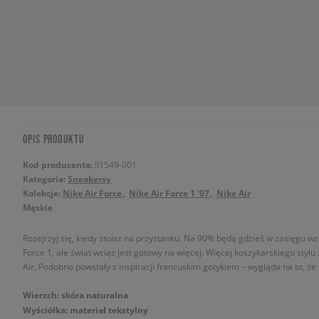
OPIS PRODUKTU
Kod producenta:
II1549-001
Kategoria:
Sneakersy
Kolekcje:
Nike Air Force
Nike Air Force 1 '07
Nike Air
Męskie
Rozejrzyj się, kiedy stoisz na przystanku. Na 90% będą gdzieś w zasięgu wz
Force 1, ale świat wciąż jest gotowy na więcej. Więcej koszykarskiego stylu
Air. Podobno powstały z inspiracji francuskim gotykiem – wygląda na to, ż
Wierzch: skóra naturalna
Wyściółka: materiał tekstylny