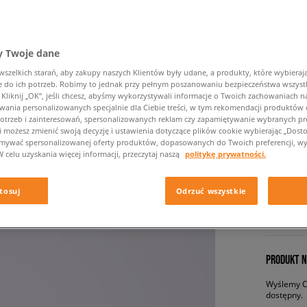
 Twoje dane
zelkich starań, aby zakupy naszych Klientów były udane, a produkty, które wybierają 
do ich potrzeb. Robimy to jednak przy pełnym poszanowaniu bezpieczeństwa wszyst
liknij „OK”, jeśli chcesz, abyśmy wykorzystywali informacje o Twoich zachowaniach na
wania personalizowanych specjalnie dla Ciebie treści, w tym rekomendacji produktó
NIKE AI
otrzeb i zainteresowań, spersonalizowanych reklam czy zapamiętywanie wybranych pre
i możesz zmienić swoją decyzję i ustawienia dotyczące plików cookie wybierając „Dostosu
męskie, s
ymywać spersonalizowanej oferty produktów, dopasowanych do Twoich preferencji, wy
W celu uzyskania więcej informacji, przeczytaj naszą
politykę prywatności.
519,99 
tosuj
Odrzuć wszystkie
✛ 52
PRODUKT N
Wyślemy Ci
dostępny.