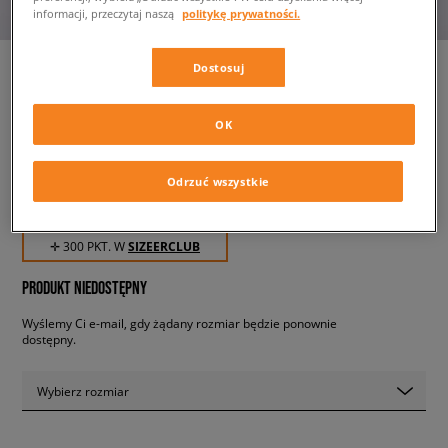
informacji, przeczytaj naszą
politykę prywatności.
Dostosuj
NIKE AIR DUNK JUMBO
OK
męskie, sneakersy
Odrzuć wszystkie
299,99 zł
z VAT
✛ 300 PKT. W
SIZEERCLUB
PRODUKT NIEDOSTĘPNY
Wyślemy Ci e-mail, gdy żądany rozmiar będzie ponownie
dostępny.
Wybierz rozmiar