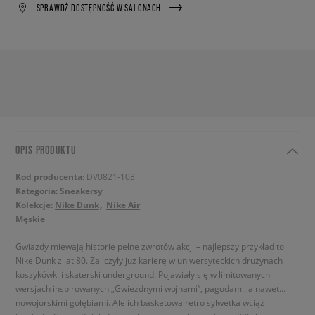
SPRAWDŹ DOSTĘPNOŚĆ W SALONACH
OPIS PRODUKTU
Kod producenta:
DV0821-103
Kategoria:
Sneakersy
Kolekcje:
Nike Dunk
Nike Air
Męskie
Gwiazdy miewają historie pełne zwrotów akcji – najlepszy przykład to
Nike Dunk z lat 80. Zaliczyły już karierę w uniwersyteckich drużynach
koszykówki i skaterski underground. Pojawiały się w limitowanych
wersjach inspirowanych „Gwiezdnymi wojnami”, pagodami, a nawet…
nowojorskimi gołębiami. Ale ich basketowa retro sylwetka wciąż