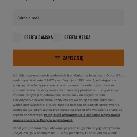
Adres e-mail
OFERTA DAMSKA
OFERTA MĘSKA
ZAPISZ SIĘ
Administratorem danych osobowych jest Marketing Investment Group S.A. z
siedzibą w Krakowie (31-871), os. Dywizjonu 303 paw. 1, udostępnione
powyżej dane będą przetwarzane w prawnie uzasadnionym interesie
administratora, za który uważa się marketing produktów i usług własnych.
Podanie danych jest dobrowolne, aczkolwiek niezbędne w celu
otrzymywania newslettera. Każdy ma prawo do zgłoszenia sprzeciwu
wobec przetwarzania, a także żądania dostępu do danych, sprostowania,
usunięcia lub ograniczenia przetwarzania oraz prawo wniesienia skargi do
Pełną treść oświadczenia o ochronie prywatności
organu nadzorczego.
można znaleźć w Polityce prywatności.
Rabat jest jednorazowy i obowiązuje przez 48 godzin od jego otrzymania.
Znajdziesz go w osobnym mailu, który prześlemy Ci po kliknięciu w link