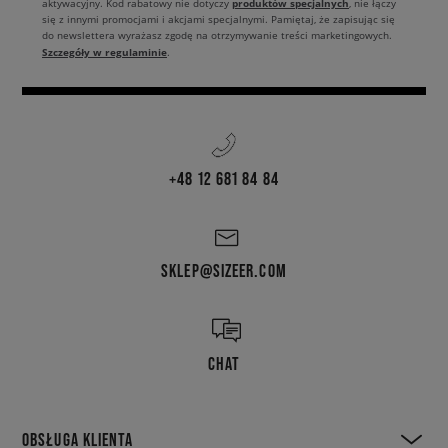
produktów specjalnych
aktywacyjny. Kod rabatowy nie dotyczy
, nie łączy
się z innymi promocjami i akcjami specjalnymi. Pamiętaj, że zapisując się
do newslettera wyrażasz zgodę na otrzymywanie treści marketingowych.
Szczegóły w regulaminie
.
+48 12 681 84 84
SKLEP@SIZEER.COM
CHAT
OBSŁUGA KLIENTA