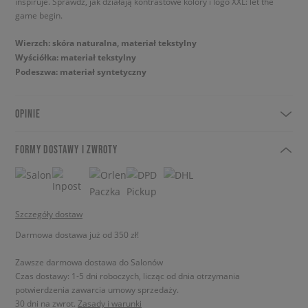
inspiruje. Sprawdź, jak działają kontrastowe kolory i logo XXL: let the
game begin.
Wierzch: skóra naturalna, materiał tekstylny
Wyściółka: materiał tekstylny
Podeszwa: materiał syntetyczny
OPINIE
FORMY DOSTAWY I ZWROTY
Szczegóły dostaw
Darmowa dostawa już od 350 zł!
Zawsze darmowa dostawa do Salonów
Czas dostawy: 1-5 dni roboczych, licząc od dnia otrzymania
potwierdzenia zawarcia umowy sprzedaży.
30 dni na zwrot.
Zasady i warunki