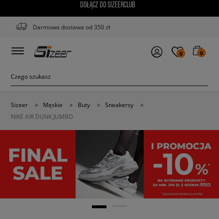
DOŁĄCZ DO SIZEERCLUB
Darmowa dostawa od 350 zł
0
0
Sizeer
>
Męskie
>
Buty
>
Sneakersy
>
NIKE AIR DUNK JUMBO