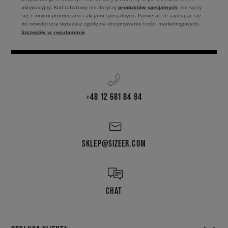
produktów specjalnych
aktywacyjny. Kod rabatowy nie dotyczy
, nie łączy
się z innymi promocjami i akcjami specjalnymi. Pamiętaj, że zapisując się
do newslettera wyrażasz zgodę na otrzymywanie treści marketingowych.
Szczegóły w regulaminie
.
+48 12 681 84 84
SKLEP@SIZEER.COM
CHAT