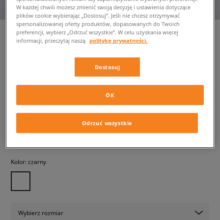
W każdej chwili możesz zmienić swoją decyzję i ustawienia dotyczące
plików cookie wybierając „Dostosuj”. Jeśli nie chcesz otrzymywać
spersonalizowanej oferty produktów, dopasowanych do Twoich
preferencji, wybierz „Odrzuć wszystkie”. W celu uzyskania więcej
informacji, przeczytaj naszą
politykę prywatności.
NEW ERA PLECAK MLB
APPLIQUE DELAWARE NYY
Dostosuj
NEW YORK YANKEES
unisex, plecaki
OK
179,99 zł
z VAT
Odrzuć wszystkie
✛ 180 PKT. W
SIZEERCLUB
Kolor:
czarny
Wybierz rozmiar