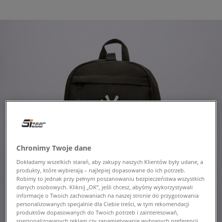
Chronimy Twoje dane
Dokładamy wszelkich starań, aby zakupy naszych Klientów były udane, a
produkty, które wybierają – najlepiej dopasowane do ich potrzeb.
Robimy to jednak przy pełnym poszanowaniu bezpieczeństwa wszystkich
danych osobowych. Kliknij „OK”, jeśli chcesz, abyśmy wykorzystywali
informacje o Twoich zachowaniach na naszej stronie do przygotowania
personalizowanych specjalnie dla Ciebie treści, w tym rekomendacji
produktów dopasowanych do Twoich potrzeb i zainteresowań,
spersonalizowanych reklam czy zapamiętywanie wybranych preferencji.