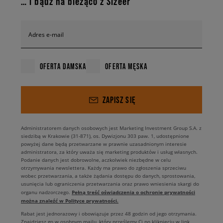
… i bądź na bieżąco z Sizeer
Adres e-mail
OFERTA DAMSKA
OFERTA MĘSKA
ZAPISZ SIĘ
Administratorem danych osobowych jest Marketing Investment Group S.A. z
siedzibą w Krakowie (31-871), os. Dywizjonu 303 paw. 1, udostępnione
powyżej dane będą przetwarzane w prawnie uzasadnionym interesie
administratora, za który uważa się marketing produktów i usług własnych.
Podanie danych jest dobrowolne, aczkolwiek niezbędne w celu
otrzymywania newslettera. Każdy ma prawo do zgłoszenia sprzeciwu
wobec przetwarzania, a także żądania dostępu do danych, sprostowania,
usunięcia lub ograniczenia przetwarzania oraz prawo wniesienia skargi do
Pełną treść oświadczenia o ochronie prywatności
organu nadzorczego.
można znaleźć w Polityce prywatności.
Rabat jest jednorazowy i obowiązuje przez 48 godzin od jego otrzymania.
Znajdziesz go w osobnym mailu, który prześlemy Ci po kliknięciu w link