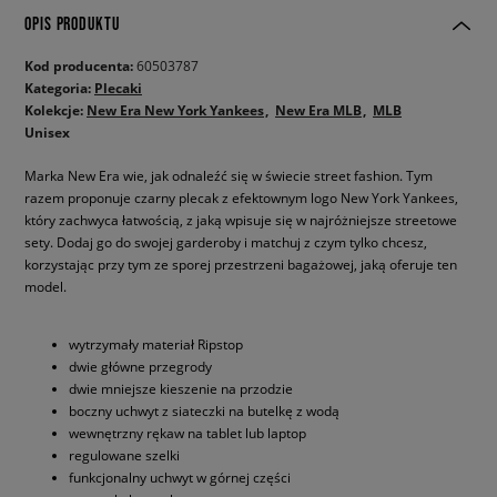
OPIS PRODUKTU
Kod producenta:
60503787
Kategoria:
Plecaki
Kolekcje:
New Era New York Yankees
New Era MLB
MLB
Unisex
Marka New Era wie, jak odnaleźć się w świecie street fashion. Tym
razem proponuje czarny plecak z efektownym logo New York Yankees,
który zachwyca łatwością, z jaką wpisuje się w najróżniejsze streetowe
sety. Dodaj go do swojej garderoby i matchuj z czym tylko chcesz,
korzystając przy tym ze sporej przestrzeni bagażowej, jaką oferuje ten
model.
wytrzymały materiał Ripstop
dwie główne przegrody
dwie mniejsze kieszenie na przodzie
boczny uchwyt z siateczki na butelkę z wodą
wewnętrzny rękaw na tablet lub laptop
regulowane szelki
funkcjonalny uchwyt w górnej części