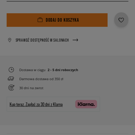
DODAJ DO KOSZYKA
SPRAWDŹ DOSTĘPNOŚĆ W SALONACH
Dostawa w ciągu
2 - 5 dni roboczych
Darmowa dostawa od 350 zł
30 dni na zwrot
Kup teraz.
Zapłać za 30 dni z Klarną