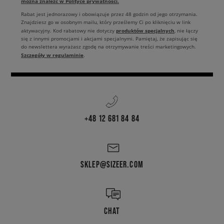
można znaleźć w Polityce prywatności.
Rabat jest jednorazowy i obowiązuje przez 48 godzin od jego otrzymania.
Znajdziesz go w osobnym mailu, który prześlemy Ci po kliknięciu w link
produktów specjalnych
aktywacyjny. Kod rabatowy nie dotyczy
, nie łączy
się z innymi promocjami i akcjami specjalnymi. Pamiętaj, że zapisując się
do newslettera wyrażasz zgodę na otrzymywanie treści marketingowych.
Szczegóły w regulaminie
.
+48 12 681 84 84
SKLEP@SIZEER.COM
CHAT