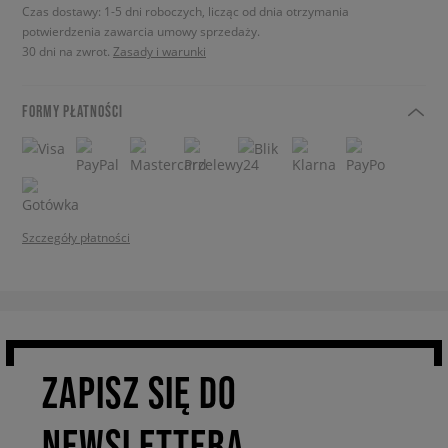
Czas dostawy: 1-5 dni roboczych, licząc od dnia otrzymania
potwierdzenia zawarcia umowy sprzedaży.
30 dni na zwrot.
Zasady i warunki
FORMY PŁATNOŚCI
Szczegóły płatności
ZAPISZ SIĘ DO
NEWSLETTERA