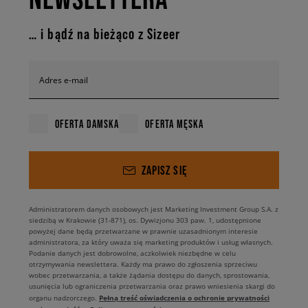
… i bądź na bieżąco z Sizeer
Adres e-mail
OFERTA DAMSKA
OFERTA MĘSKA
ZAPISZ SIĘ
Administratorem danych osobowych jest Marketing Investment Group S.A. z
siedzibą w Krakowie (31-871), os. Dywizjonu 303 paw. 1, udostępnione
powyżej dane będą przetwarzane w prawnie uzasadnionym interesie
administratora, za który uważa się marketing produktów i usług własnych.
Podanie danych jest dobrowolne, aczkolwiek niezbędne w celu
otrzymywania newslettera. Każdy ma prawo do zgłoszenia sprzeciwu
wobec przetwarzania, a także żądania dostępu do danych, sprostowania,
usunięcia lub ograniczenia przetwarzania oraz prawo wniesienia skargi do
Pełną treść oświadczenia o ochronie prywatności
organu nadzorczego.