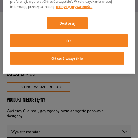
preferencji, wybierz „Odrzuć wszystkie”. W celu uzyskania więcej
informacji, przeczytaj naszą
politykę prywatności.
Dostosuj
NEW ERA KAPELUSZ PRINT
OK
INFILL BUCKET NETS
BROOKLYN NETS
męskie, bucket hat
Odrzuć wszystkie
59,99 zł
z VAT
✛ 60 PKT. W
SIZEERCLUB
PRODUKT NIEDOSTĘPNY
Wyślemy Ci e-mail, gdy żądany rozmiar będzie ponownie
dostępny.
Wybierz rozmiar