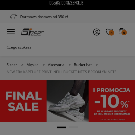
DOŁĄCZ DO SIZEERCLUB
Darmowa dostawa od 350 zł
0
0
Sizeer
>
Męskie
>
Akcesoria
>
Bucket hat
>
NEW ERA KAPELUSZ PRINT INFILL BUCKET NETS BROOKLYN NETS