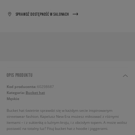
SPRAWDŹ DOSTĘPNOŚĆ W SALONACH
OPIS PRODUKTU
Kod producenta:
60298687
Kategoria:
Bucket hat
Męskie
Bucket hat świetnie sprawdzi się w każdym secie inspirowanym
streetwear fashion. Kapelusz New Era możesz miksować z różnymi
itemami – i z sukienką o luźnym kroju, i z obcisłym topem. A może wolisz
postawić na totalny luz? Fituj bucket hat z hoodie i joggerami.