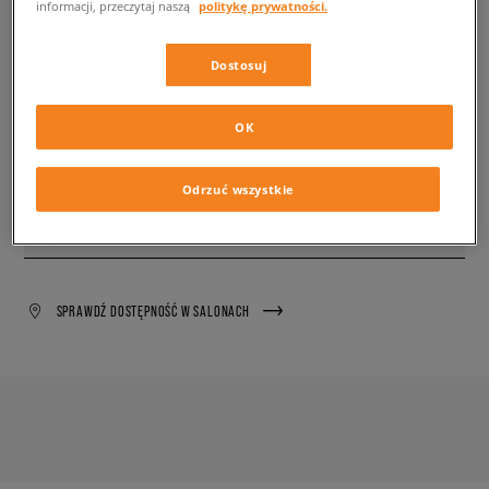
informacji, przeczytaj naszą
politykę prywatności.
89,99 zł
z VAT
Dostosuj
✛ 90 PKT. W
SIZEERCLUB
PRODUKT NIEDOSTĘPNY
OK
Wyślemy Ci e-mail, gdy żądany rozmiar będzie ponownie
dostępny.
Odrzuć wszystkie
Wybierz rozmiar
SPRAWDŹ DOSTĘPNOŚĆ W SALONACH