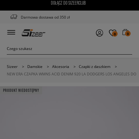
DOŁĄCZ DO SIZEERCLUB
Darmowa dostawa od 350 zł
0
0
Sizeer
>
Damskie
>
Akcesoria
>
Czapki z daszkiem
>
NEW ERA CZAPKA WMNS ACID DENIM 920 LA DODGERS LOS ANGELES DO
PRODUKT NIEDOSTĘPNY