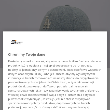
Chronimy Twoje dane
Dokładamy wszelkich starań, aby zakupy naszych Klientów były udane, a
produkty, które wybierają – najlepiej dopasowane do ich potrzeb.
Robimy to jednak przy pełnym poszanowaniu bezpieczeństwa wszystkich
danych osobowych. Kliknij „OK”, jeśli chcesz, abyśmy wykorzystywali
informacje o Twoich zachowaniach na naszej stronie do przygotowania
personalizowanych specjalnie dla Ciebie treści, w tym rekomendacji
produktów dopasowanych do Twoich potrzeb i zainteresowań,
NEW ERA CZAPKA WMNS
spersonalizowanych reklam czy zapamiętywanie wybranych preferencji.
ACID DENIM 920 LA DODGERS
W każdej chwili możesz zmienić swoją decyzję i ustawienia dotyczące
LOS ANGELES DO
plików cookie wybierając „Dostosuj”. Jeśli nie chcesz otrzymywać
damskie, czapki z daszkiem
spersonalizowanej oferty produktów, dopasowanych do Twoich
preferencji, wybierz „Odrzuć wszystkie”. W celu uzyskania więcej