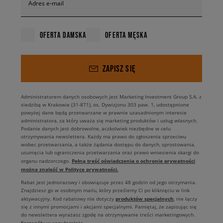
Adres e-mail
OFERTA DAMSKA
OFERTA MĘSKA
ZAPISZ SIĘ
Administratorem danych osobowych jest Marketing Investment Group S.A. z
siedzibą w Krakowie (31-871), os. Dywizjonu 303 paw. 1, udostępnione
powyżej dane będą przetwarzane w prawnie uzasadnionym interesie
administratora, za który uważa się marketing produktów i usług własnych.
Podanie danych jest dobrowolne, aczkolwiek niezbędne w celu
otrzymywania newslettera. Każdy ma prawo do zgłoszenia sprzeciwu
wobec przetwarzania, a także żądania dostępu do danych, sprostowania,
usunięcia lub ograniczenia przetwarzania oraz prawo wniesienia skargi do
Pełną treść oświadczenia o ochronie prywatności
organu nadzorczego.
można znaleźć w Polityce prywatności.
Rabat jest jednorazowy i obowiązuje przez 48 godzin od jego otrzymania.
Znajdziesz go w osobnym mailu, który prześlemy Ci po kliknięciu w link
produktów specjalnych
aktywacyjny. Kod rabatowy nie dotyczy
, nie łączy
się z innymi promocjami i akcjami specjalnymi. Pamiętaj, że zapisując się
do newslettera wyrażasz zgodę na otrzymywanie treści marketingowych.