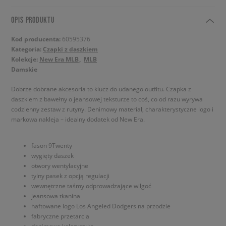
OPIS PRODUKTU
Kod producenta:
60595376
Kategoria:
Czapki z daszkiem
Kolekcje:
New Era MLB
MLB
Damskie
Dobrze dobrane akcesoria to klucz do udanego outfitu. Czapka z
daszkiem z bawełny o jeansowej teksturze to coś, co od razu wyrywa
codzienny zestaw z rutyny. Denimowy materiał, charakterystyczne logo i
markowa nakleja – idealny dodatek od New Era.
fason 9Twenty
wygięty daszek
otwory wentylacyjne
tylny pasek z opcją regulacji
wewnętrzne taśmy odprowadzające wilgoć
jeansowa tkanina
haftowane logo Los Angeled Dodgers na przodzie
fabryczne przetarcia