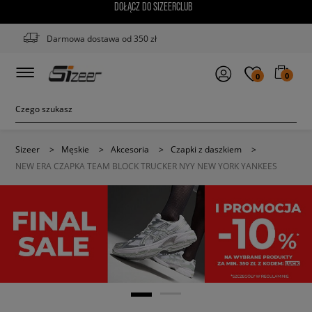
DOŁĄCZ DO SIZEERCLUB
Darmowa dostawa od 350 zł
0
0
Sizeer
>
Męskie
>
Akcesoria
>
Czapki z daszkiem
>
NEW ERA CZAPKA TEAM BLOCK TRUCKER NYY NEW YORK YANKEES