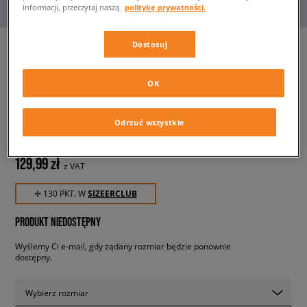
informacji, przeczytaj naszą
politykę prywatności.
Dostosuj
NEW ERA CZAPKA TEAM
OK
BLOCK TRUCKER NYY NEW
YORK YANKEES
męskie, czapki z daszkiem
Odrzuć wszystkie
129,99 zł
z VAT
✛ 130 PKT. W
SIZEERCLUB
PRODUKT NIEDOSTĘPNY
Wyślemy Ci e-mail, gdy żądany rozmiar będzie ponownie
dostępny.
Wybierz rozmiar