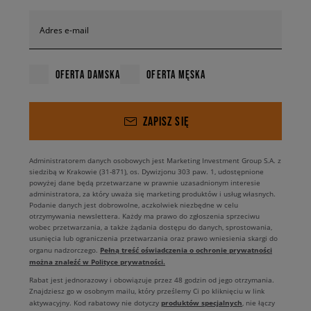
Adres e-mail
OFERTA DAMSKA
OFERTA MĘSKA
ZAPISZ SIĘ
Administratorem danych osobowych jest Marketing Investment Group S.A. z
siedzibą w Krakowie (31-871), os. Dywizjonu 303 paw. 1, udostępnione
powyżej dane będą przetwarzane w prawnie uzasadnionym interesie
administratora, za który uważa się marketing produktów i usług własnych.
Podanie danych jest dobrowolne, aczkolwiek niezbędne w celu
otrzymywania newslettera. Każdy ma prawo do zgłoszenia sprzeciwu
wobec przetwarzania, a także żądania dostępu do danych, sprostowania,
usunięcia lub ograniczenia przetwarzania oraz prawo wniesienia skargi do
Pełną treść oświadczenia o ochronie prywatności
organu nadzorczego.
można znaleźć w Polityce prywatności.
Rabat jest jednorazowy i obowiązuje przez 48 godzin od jego otrzymania.
Znajdziesz go w osobnym mailu, który prześlemy Ci po kliknięciu w link
produktów specjalnych
aktywacyjny. Kod rabatowy nie dotyczy
, nie łączy