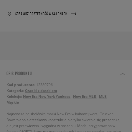
SPRAWDŹ DOSTĘPNOŚĆ W SALONACH
OPIS PRODUKTU
Kod producenta:
12380796
Kategoria:
Czapki z daszkiem
Kolekcje:
New Era New York Yankees
New Era MLB
MLB
Męskie
Najnowsza bejsbolówka marki New Era w kultowej wersji Trucker.
Bawełniano-siateczkowa konstrukcja nie tylko świetnie się prezentuje,
ale jest przewiewna i wygodna w noszeniu. Model przygotowano w
fasonie 9FORTY, który ma wygięty daszek i pasek do regulacji rozmiaru.