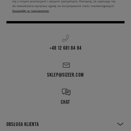
się z innymi promocjami i akcjami specjalnymi. Pamiętaj, że zapisując się
do newslettera wyrażasz zgodę na otrzymywanie treści marketingowych.
Szczegóły w regulaminie
.
+48 12 681 84 84
SKLEP@SIZEER.COM
CHAT
OBSŁUGA KLIENTA