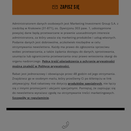
ZAPISZ SIĘ
Administratorem danych osobowych jest Marketing Investment Group S.A. z
siedzibą w Krakowie (31-871), os. Dywizjonu 303 paw. 1, udostępnione
powyżej dane będą przetwarzane w prawnie uzasadnionym interesie
administratora, za który uważa się marketing produktów i usług własnych.
Podanie danych jest dobrowolne, aczkolwiek niezbędne w celu
otrzymywania newslettera. Każdy ma prawo do zgłoszenia sprzeciwu
wobec przetwarzania, a także żądania dostępu do danych, sprostowania,
usunięcia lub ograniczenia przetwarzania oraz prawo wniesienia skargi do
Pełną treść oświadczenia o ochronie prywatności
organu nadzorczego.
można znaleźć w Polityce prywatności.
Rabat jest jednorazowy i obowiązuje przez 48 godzin od jego otrzymania.
Znajdziesz go w osobnym mailu, który prześlemy Ci po kliknięciu w link
produktów specjalnych
aktywacyjny. Kod rabatowy nie dotyczy
, nie łączy
się z innymi promocjami i akcjami specjalnymi. Pamiętaj, że zapisując się
do newslettera wyrażasz zgodę na otrzymywanie treści marketingowych.
Szczegóły w regulaminie
.