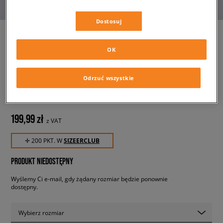
Dostosuj
OK
NEW ERA CZAPKA SUEDE
VISOR 950 NYY NEW YORK
YANKEES
Odrzuć wszystkie
męskie, czapki z daszkiem
199,99 zł
z VAT
✛ 200 PKT. W
SIZEERCLUB
PRODUKT NIEDOSTĘPNY
Wyślemy Ci e-mail, gdy żądany rozmiar będzie ponownie
dostępny.
Wybierz rozmiar