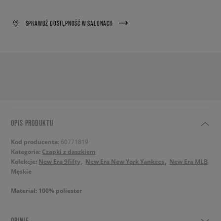
SPRAWDŹ DOSTĘPNOŚĆ W SALONACH
OPIS PRODUKTU
Kod producenta:
60771819
Kategoria:
Czapki z daszkiem
Kolekcje:
New Era 9fifty
New Era New York Yankees
New Era MLB
Męskie
Materiał: 100% poliester
OPINIE