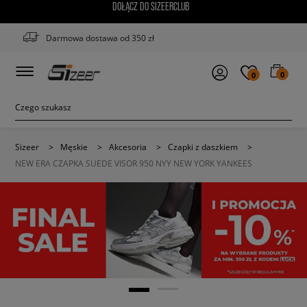
DOŁĄCZ DO SIZEERCLUB
Darmowa dostawa od 350 zł
0
0
Sizeer
>
Męskie
>
Akcesoria
>
Czapki z daszkiem
>
NEW ERA CZAPKA SUEDE VISOR 950 NYY NEW YORK YANKEES