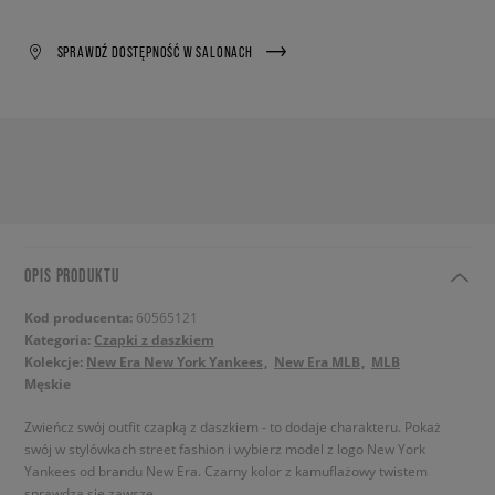
SPRAWDŹ DOSTĘPNOŚĆ W SALONACH
OPIS PRODUKTU
Kod producenta:
60565121
Kategoria:
Czapki z daszkiem
Kolekcje:
New Era New York Yankees
New Era MLB
MLB
Męskie
Zwieńcz swój outfit czapką z daszkiem - to dodaje charakteru. Pokaż
swój w stylówkach street fashion i wybierz model z logo New York
Yankees od brandu New Era. Czarny kolor z kamuflażowy twistem
sprawdza sie zawsze.