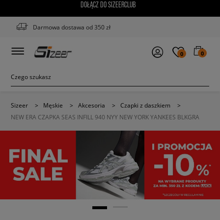
DOŁĄCZ DO SIZEERCLUB
Darmowa dostawa od 350 zł
0
0
Sizeer
>
Męskie
>
Akcesoria
>
Czapki z daszkiem
>
NEW ERA CZAPKA SEAS INFILL 940 NYY NEW YORK YANKEES BLKGRA