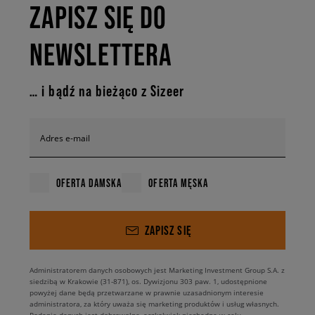
ZAPISZ SIĘ DO
NEWSLETTERA
… i bądź na bieżąco z Sizeer
Adres e-mail
OFERTA DAMSKA
OFERTA MĘSKA
ZAPISZ SIĘ
Administratorem danych osobowych jest Marketing Investment Group S.A. z
siedzibą w Krakowie (31-871), os. Dywizjonu 303 paw. 1, udostępnione
powyżej dane będą przetwarzane w prawnie uzasadnionym interesie
administratora, za który uważa się marketing produktów i usług własnych.