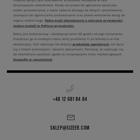
Podanie danych jest dobrowolne, aczkolwiek niezbędne w celu
otrzymywania newslettera. Każdy ma prawo do zgłoszenia sprzeciwu
wobec przetwarzania, a także żądania dostępu do danych, sprostowania,
usunięcia lub ograniczenia przetwarzania oraz prawo wniesienia skargi do
Pełną treść oświadczenia o ochronie prywatności
organu nadzorczego.
można znaleźć w Polityce prywatności.
Rabat jest jednorazowy i obowiązuje przez 48 godzin od jego otrzymania.
Znajdziesz go w osobnym mailu, który prześlemy Ci po kliknięciu w link
produktów specjalnych
aktywacyjny. Kod rabatowy nie dotyczy
, nie łączy
się z innymi promocjami i akcjami specjalnymi. Pamiętaj, że zapisując się
do newslettera wyrażasz zgodę na otrzymywanie treści marketingowych.
Szczegóły w regulaminie
.
+48 12 681 84 84
SKLEP@SIZEER.COM