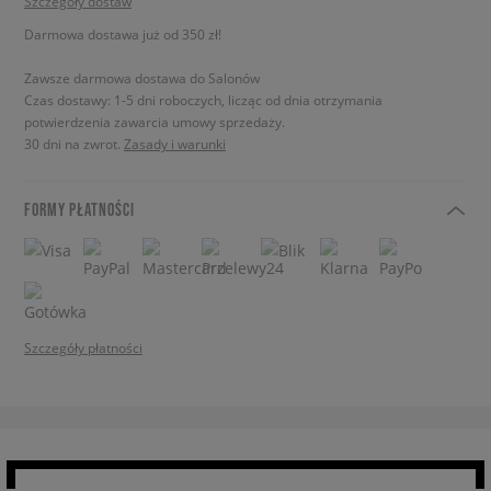
Szczegóły dostaw
Darmowa dostawa już od 350 zł!
Zawsze darmowa dostawa do Salonów
Czas dostawy: 1-5 dni roboczych, licząc od dnia otrzymania
potwierdzenia zawarcia umowy sprzedaży.
30 dni na zwrot.
Zasady i warunki
FORMY PŁATNOŚCI
Szczegóły płatności