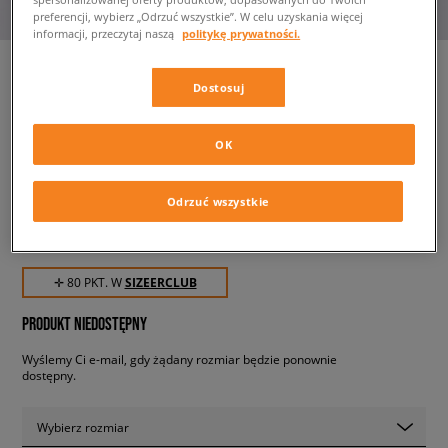
preferencji, wybierz „Odrzuć wszystkie”. W celu uzyskania więcej
informacji, przeczytaj naszą
politykę prywatności.
Dostosuj
NEW ERA CZAPKA SEAS INFILL
940 NYY NEW YORK YANKEES
OK
BLKGRA
męskie, czapki z daszkiem
Odrzuć wszystkie
79,99 zł
z VAT
✛ 80 PKT. W
SIZEERCLUB
PRODUKT NIEDOSTĘPNY
Wyślemy Ci e-mail, gdy żądany rozmiar będzie ponownie
dostępny.
Wybierz rozmiar