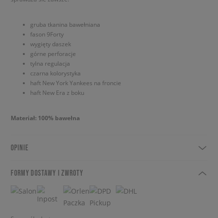
gruba tkanina bawełniana
fason 9Forty
wygięty daszek
górne perforacje
tylna regulacja
czarna kolorystyka
haft New York Yankees na froncie
haft New Era z boku
Materiał: 100% bawełna
OPINIE
FORMY DOSTAWY I ZWROTY