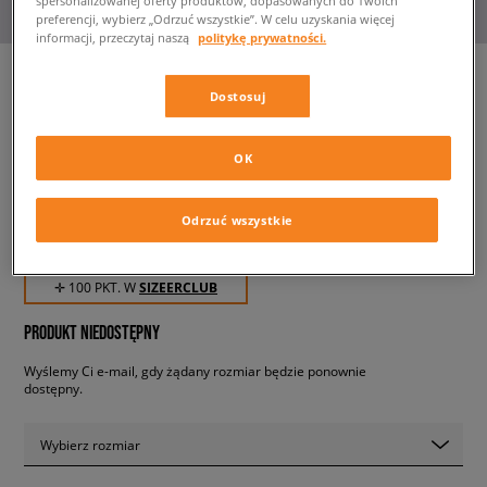
spersonalizowanej oferty produktów, dopasowanych do Twoich
preferencji, wybierz „Odrzuć wszystkie”. W celu uzyskania więcej
informacji, przeczytaj naszą
politykę prywatności.
Dostosuj
NEW ERA CZAPKA NE
REPREVE 940
OK
męskie, czapki z daszkiem
Odrzuć wszystkie
99,99 zł
z VAT
✛ 100 PKT. W
SIZEERCLUB
PRODUKT NIEDOSTĘPNY
Wyślemy Ci e-mail, gdy żądany rozmiar będzie ponownie
dostępny.
Wybierz rozmiar