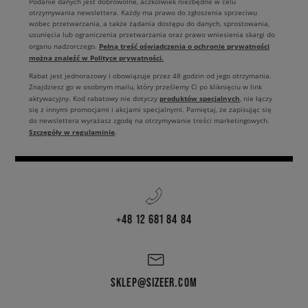
Podanie danych jest dobrowolne, aczkolwiek niezbędne w celu
otrzymywania newslettera. Każdy ma prawo do zgłoszenia sprzeciwu
wobec przetwarzania, a także żądania dostępu do danych, sprostowania,
usunięcia lub ograniczenia przetwarzania oraz prawo wniesienia skargi do
Pełną treść oświadczenia o ochronie prywatności
organu nadzorczego.
można znaleźć w Polityce prywatności.
Rabat jest jednorazowy i obowiązuje przez 48 godzin od jego otrzymania.
Znajdziesz go w osobnym mailu, który prześlemy Ci po kliknięciu w link
produktów specjalnych
aktywacyjny. Kod rabatowy nie dotyczy
, nie łączy
się z innymi promocjami i akcjami specjalnymi. Pamiętaj, że zapisując się
do newslettera wyrażasz zgodę na otrzymywanie treści marketingowych.
Szczegóły w regulaminie
.
+48 12 681 84 84
SKLEP@SIZEER.COM