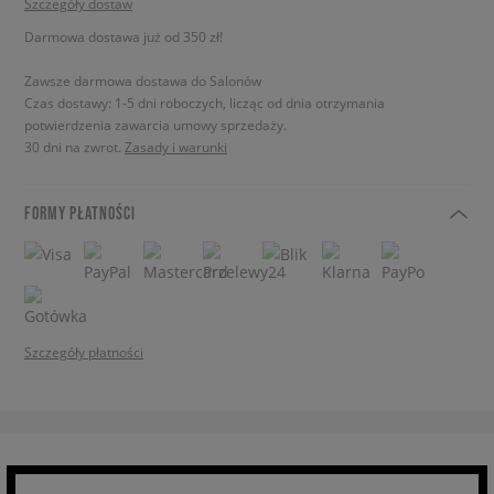
Szczegóły dostaw
Darmowa dostawa już od 350 zł!
Zawsze darmowa dostawa do Salonów
Czas dostawy: 1-5 dni roboczych, licząc od dnia otrzymania
potwierdzenia zawarcia umowy sprzedaży.
30 dni na zwrot.
Zasady i warunki
FORMY PŁATNOŚCI
Szczegóły płatności