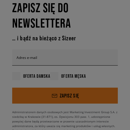
ZAPISZ SIĘ DO
NEWSLETTERA
… i bądź na bieżąco z Sizeer
Adres e-mail
OFERTA DAMSKA
OFERTA MĘSKA
ZAPISZ SIĘ
Administratorem danych osobowych jest Marketing Investment Group S.A. z
siedzibą w Krakowie (31-871), os. Dywizjonu 303 paw. 1, udostępnione
powyżej dane będą przetwarzane w prawnie uzasadnionym interesie
administratora, za który uważa się marketing produktów i usług własnych.