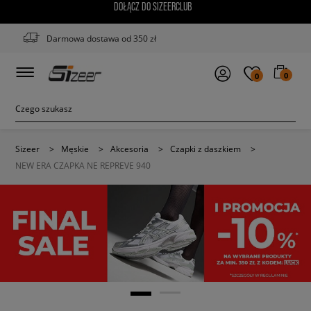
DOŁĄCZ DO SIZEERCLUB
Darmowa dostawa od 350 zł
0
0
Sizeer
>
Męskie
>
Akcesoria
>
Czapki z daszkiem
>
NEW ERA CZAPKA NE REPREVE 940