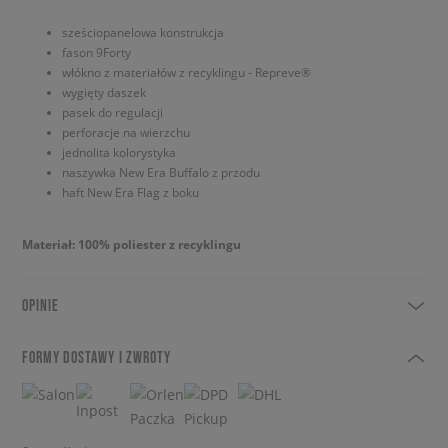
sześciopanelowa konstrukcja
fason 9Forty
włókno z materiałów z recyklingu - Repreve®
wygięty daszek
pasek do regulacji
perforacje na wierzchu
jednolita kolorystyka
naszywka New Era Buffalo z przodu
haft New Era Flag z boku
Materiał: 100% poliester z recyklingu
OPINIE
FORMY DOSTAWY I ZWROTY