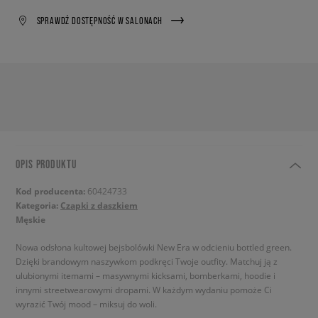
SPRAWDŹ DOSTĘPNOŚĆ W SALONACH
OPIS PRODUKTU
Kod producenta:
60424733
Kategoria:
Czapki z daszkiem
Męskie
Nowa odsłona kultowej bejsbolówki New Era w odcieniu bottled green.
Dzięki brandowym naszywkom podkręci Twoje outfity. Matchuj ją z
ulubionymi itemami – masywnymi kicksami, bomberkami, hoodie i
innymi streetwearowymi dropami. W każdym wydaniu pomoże Ci
wyrazić Twój mood – miksuj do woli.