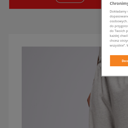
Chronimy
Dokładamy ws
dopasowane 
osobowych. K
do przygoto
do Twoich p
każdej chwil
chcesz otrz
wszystkie”. 
Dos