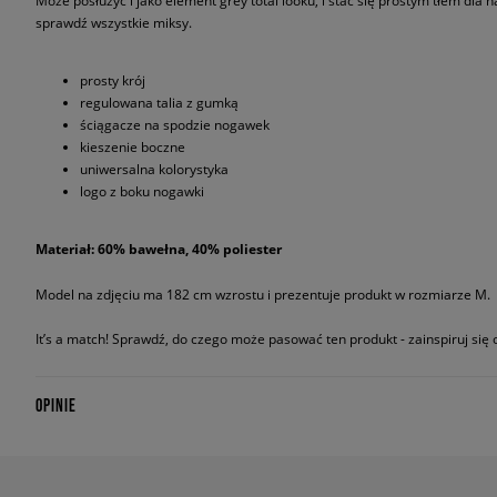
Może posłużyć i jako element grey total looku, i stać się prostym tłem dla
sprawdź wszystkie miksy.
prosty krój
regulowana talia z gumką
ściągacze na spodzie nogawek
kieszenie boczne
uniwersalna kolorystyka
logo z boku nogawki
Materiał: 60% bawełna, 40% poliester
Model na zdjęciu ma 182 cm wzrostu i prezentuje produkt w rozmiarze M.
It’s a match! Sprawdź, do czego może pasować ten produkt - zainspiruj się o
OPINIE