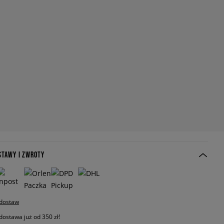
STAWY I ZWROTY
 dostaw
stawa już od 350 zł!