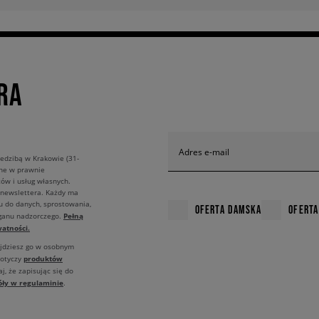
RA
Adres e-mail
edzibą w Krakowie (31-
ane w prawnie
ów i usług własnych.
 newslettera. Każdy ma
u do danych, sprostowania,
OFERTA DAMSKA
OFERTA
Pełną
rganu nadzorczego.
atności.
ajdziesz go w osobnym
produktów
dotyczy
j, że zapisując się do
óły w regulaminie
.