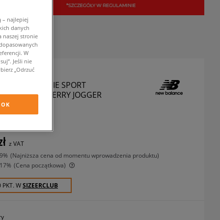
– najlepiej
kich danych
 naszej stronie
w dopasowanych
ferencji. W
j”. Jeśli nie
bierz „Odrzuć
LANCE SPODNIE SPORT
IALS FRENCH TERRY JOGGER
OK
podnie
zł
z VAT
-9%
(najniższa cena od momentu wprowadzenia produktu)
-17%
(Cena początkowa)
0 PKT. W
SIZEERCLUB
ry