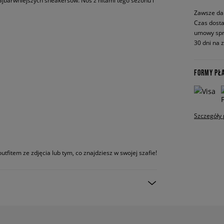
 najbarwniejszych sneakersów. Noś z hitami tego sezonu i
Zawsze da
Czas dosta
umowy spr
30 dni na 
FORMY PŁ
Szczegóły 
utfitem ze zdjęcia lub tym, co znajdziesz w swojej szafie!