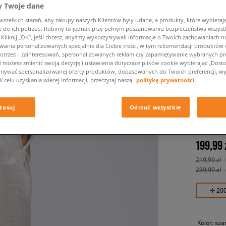
 Twoje dane
zelkich starań, aby zakupy naszych Klientów były udane, a produkty, które wybierają 
do ich potrzeb. Robimy to jednak przy pełnym poszanowaniu bezpieczeństwa wszyst
liknij „OK”, jeśli chcesz, abyśmy wykorzystywali informacje o Twoich zachowaniach na
wania personalizowanych specjalnie dla Ciebie treści, w tym rekomendacji produktó
otrzeb i zainteresowań, spersonalizowanych reklam czy zapamiętywanie wybranych pre
i możesz zmienić swoją decyzję i ustawienia dotyczące plików cookie wybierając „Dostosu
ymywać spersonalizowanej oferty produktów, dopasowanych do Twoich preferencji, wy
W celu uzyskania więcej informacji, przeczytaj naszą
politykę prywatności.
NEW BA
ESSENT
tosuj
Odrzuć wszystkie
męskie, s
199,99 
219,99 zł
239,99 zł
✛ 20
Kolor:
sza