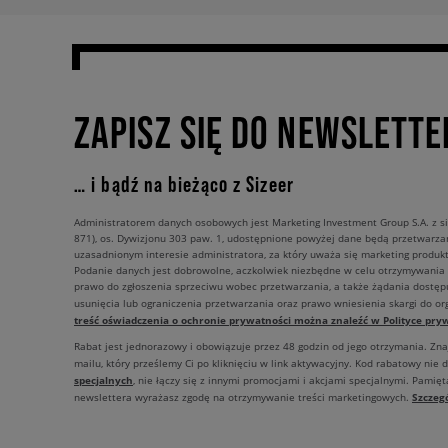
ZAPISZ SIĘ DO NEWSLETTE
… i bądź na bieżąco z Sizeer
Administratorem danych osobowych jest Marketing Investment Group S.A. z si
871), os. Dywizjonu 303 paw. 1, udostępnione powyżej dane będą przetwarz
uzasadnionym interesie administratora, za który uważa się marketing produkt
Podanie danych jest dobrowolne, aczkolwiek niezbędne w celu otrzymywania
prawo do zgłoszenia sprzeciwu wobec przetwarzania, a także żądania dostęp
usunięcia lub ograniczenia przetwarzania oraz prawo wniesienia skargi do o
treść oświadczenia o ochronie prywatności można znaleźć w Polityce pryw
Rabat jest jednorazowy i obowiązuje przez 48 godzin od jego otrzymania. Zn
mailu, który prześlemy Ci po kliknięciu w link aktywacyjny. Kod rabatowy nie 
specjalnych
, nie łączy się z innymi promocjami i akcjami specjalnymi. Pamięta
Szczeg
newslettera wyrażasz zgodę na otrzymywanie treści marketingowych.