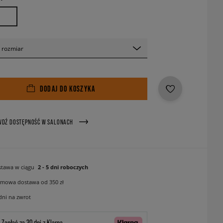
 rozmiar
DODAJ DO KOSZYKA
WDŹ DOSTĘPNOŚĆ W SALONACH
tawa w ciągu
2 - 5 dni roboczych
mowa dostawa od 350 zł
dni na zwrot
Zapłać za 30 dni z Klarną