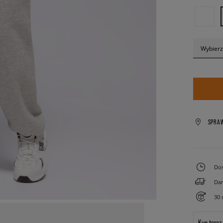
Wybierz
SPRA
Dos
Dar
30 
Kup teraz.