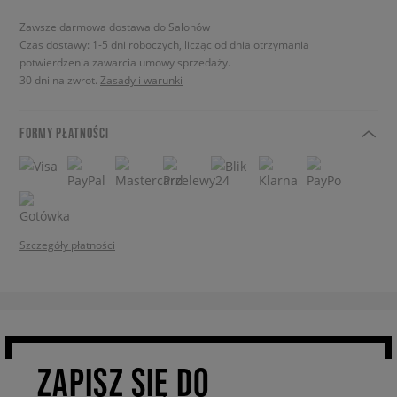
Zawsze darmowa dostawa do Salonów
Czas dostawy: 1-5 dni roboczych, licząc od dnia otrzymania
potwierdzenia zawarcia umowy sprzedaży.
30 dni na zwrot.
Zasady i warunki
FORMY PŁATNOŚCI
Szczegóły płatności
ZAPISZ SIĘ DO