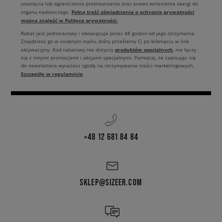
usunięcia lub ograniczenia przetwarzania oraz prawo wniesienia skargi do
Pełną treść oświadczenia o ochronie prywatności
organu nadzorczego.
można znaleźć w Polityce prywatności.
Rabat jest jednorazowy i obowiązuje przez 48 godzin od jego otrzymania.
Znajdziesz go w osobnym mailu, który prześlemy Ci po kliknięciu w link
produktów specjalnych
aktywacyjny. Kod rabatowy nie dotyczy
, nie łączy
się z innymi promocjami i akcjami specjalnymi. Pamiętaj, że zapisując się
do newslettera wyrażasz zgodę na otrzymywanie treści marketingowych.
Szczegóły w regulaminie
.
+48 12 681 84 84
SKLEP@SIZEER.COM