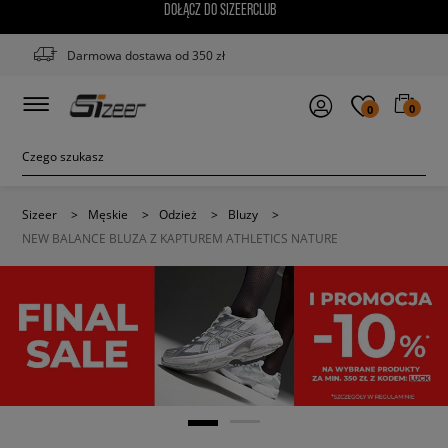
DOŁĄCZ DO SIZEERCLUB
Darmowa dostawa od 350 zł
0
0
Sizeer
>
Męskie
>
Odzież
>
Bluzy
>
NEW BALANCE BLUZA Z KAPTUREM ATHLETICS NATURE