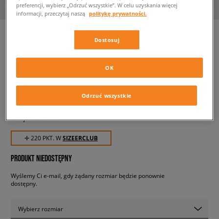
preferencji, wybierz „Odrzuć wszystkie”. W celu uzyskania więcej
informacji, przeczytaj naszą
politykę prywatności.
Dostosuj
NEW BALANCE BLUZA Z
KAPTUREM ATHLETICS
OK
NATURE
męskie, bluzy
Odrzuć wszystkie
219,99 zł
z VAT
✛ 220 PKT. W
SIZEERCLUB
PRODUKT NIEDOSTĘPNY
Wyślemy Ci e-mail, gdy żądany rozmiar będzie ponownie
dostępny.
Wybierz rozmiar