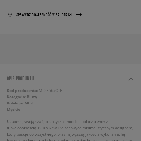
SPRAWDŹ DOSTĘPNOŚĆ W SALONACH
OPIS PRODUKTU
Kod producenta:
MT23565OLF
Kategoria:
Bluzy
Kolekcje:
MLB
Męskie
Uzupełnij swoją szafę o klasyczną hoodie i połącz trendy z
funkcjonalnością! Bluza New Era zachwyca minimalistycznym designem,
który pasuje do wszystkiego, oraz najwyższą jakością wykonania. Jej
bawełniana konstrukcja jest przyjemna w dotyku, a elastyczne mankiety