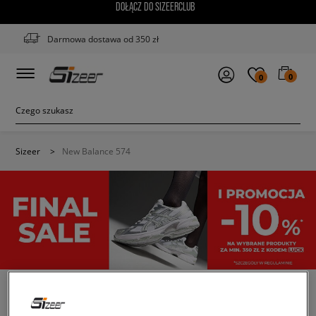
DOŁĄCZ DO SIZEERCLUB
Darmowa dostawa od 350 zł
0
0
Sizeer
>
New Balance 574
NEW BALANCE 574 KOLOR GRANATOWY
(2)