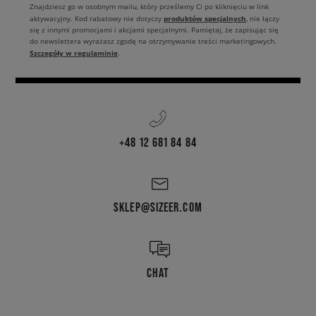
Znajdziesz go w osobnym mailu, który prześlemy Ci po kliknięciu w link
produktów specjalnych
aktywacyjny. Kod rabatowy nie dotyczy
, nie łączy
się z innymi promocjami i akcjami specjalnymi. Pamiętaj, że zapisując się
do newslettera wyrażasz zgodę na otrzymywanie treści marketingowych.
Szczegóły w regulaminie
.
+48 12 681 84 84
SKLEP@SIZEER.COM
CHAT