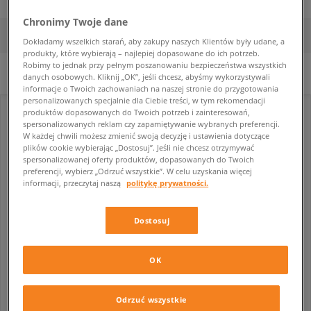
Chronimy Twoje dane
FILTRUJ
SORTUJ
Dokładamy wszelkich starań, aby zakupy naszych Klientów były udane, a
produkty, które wybierają – najlepiej dopasowane do ich potrzeb.
Robimy to jednak przy pełnym poszanowaniu bezpieczeństwa wszystkich
WYCZYŚĆ FILTRY
Wybrane filtry:
GRANATOWY
danych osobowych. Kliknij „OK”, jeśli chcesz, abyśmy wykorzystywali
informacje o Twoich zachowaniach na naszej stronie do przygotowania
personalizowanych specjalnie dla Ciebie treści, w tym rekomendacji
produktów dopasowanych do Twoich potrzeb i zainteresowań,
spersonalizowanych reklam czy zapamiętywanie wybranych preferencji.
W każdej chwili możesz zmienić swoją decyzję i ustawienia dotyczące
plików cookie wybierając „Dostosuj”. Jeśli nie chcesz otrzymywać
spersonalizowanej oferty produktów, dopasowanych do Twoich
preferencji, wybierz „Odrzuć wszystkie”. W celu uzyskania więcej
informacji, przeczytaj naszą
politykę prywatności.
Dostosuj
-10% za min. 350 zł kod: LUCK
NEW BALANCE 574
NEW BALANCE 574
OK
męskie
męskie
399,99 zł
339,99 zł
499,99 zł
499,99 zł
Odrzuć wszystkie
499,99 zł
- najniższa cena
349,99 zł
- najniższa cena