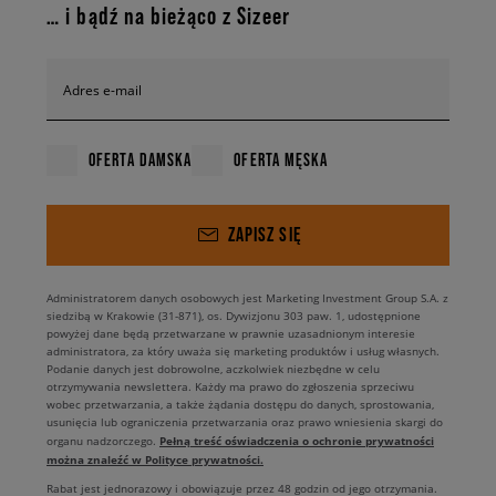
… i bądź na bieżąco z Sizeer
Adres e-mail
OFERTA DAMSKA
OFERTA MĘSKA
ZAPISZ SIĘ
Administratorem danych osobowych jest Marketing Investment Group S.A. z
siedzibą w Krakowie (31-871), os. Dywizjonu 303 paw. 1, udostępnione
powyżej dane będą przetwarzane w prawnie uzasadnionym interesie
administratora, za który uważa się marketing produktów i usług własnych.
Podanie danych jest dobrowolne, aczkolwiek niezbędne w celu
otrzymywania newslettera. Każdy ma prawo do zgłoszenia sprzeciwu
wobec przetwarzania, a także żądania dostępu do danych, sprostowania,
usunięcia lub ograniczenia przetwarzania oraz prawo wniesienia skargi do
Pełną treść oświadczenia o ochronie prywatności
organu nadzorczego.
można znaleźć w Polityce prywatności.
Rabat jest jednorazowy i obowiązuje przez 48 godzin od jego otrzymania.