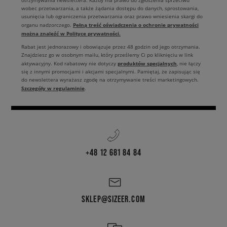
otrzymywania newslettera. Każdy ma prawo do zgłoszenia sprzeciwu
wobec przetwarzania, a także żądania dostępu do danych, sprostowania,
usunięcia lub ograniczenia przetwarzania oraz prawo wniesienia skargi do
Pełną treść oświadczenia o ochronie prywatności
organu nadzorczego.
można znaleźć w Polityce prywatności.
Rabat jest jednorazowy i obowiązuje przez 48 godzin od jego otrzymania.
Znajdziesz go w osobnym mailu, który prześlemy Ci po kliknięciu w link
produktów specjalnych
aktywacyjny. Kod rabatowy nie dotyczy
, nie łączy
się z innymi promocjami i akcjami specjalnymi. Pamiętaj, że zapisując się
do newslettera wyrażasz zgodę na otrzymywanie treści marketingowych.
Szczegóły w regulaminie
.
+48 12 681 84 84
SKLEP@SIZEER.COM