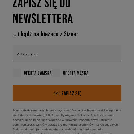
ZAPISZ SIĘ DO
NEWSLETTERA
… i bądź na bieżąco z Sizeer
Adres e-mail
OFERTA DAMSKA
OFERTA MĘSKA
ZAPISZ SIĘ
Administratorem danych osobowych jest Marketing Investment Group S.A. z
siedzibą w Krakowie (31-871), os. Dywizjonu 303 paw. 1, udostępnione
powyżej dane będą przetwarzane w prawnie uzasadnionym interesie
administratora, za który uważa się marketing produktów i usług własnych.
Podanie danych jest dobrowolne, aczkolwiek niezbędne w celu