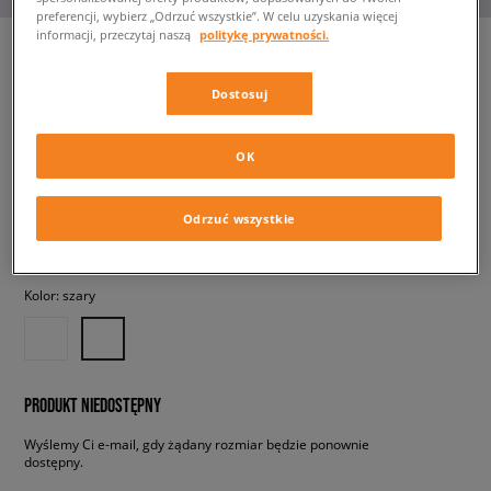
preferencji, wybierz „Odrzuć wszystkie”. W celu uzyskania więcej
informacji, przeczytaj naszą
politykę prywatności.
Dostosuj
NEW BALANCE 574
dziecięce, sneakersy
OK
149,99 zł
z VAT
Odrzuć wszystkie
✛ 150 PKT. W
SIZEERCLUB
Kolor:
szary
PRODUKT NIEDOSTĘPNY
Wyślemy Ci e-mail, gdy żądany rozmiar będzie ponownie
dostępny.