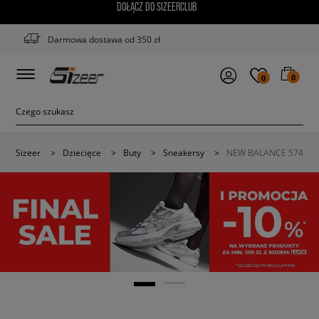
DOŁĄCZ DO SIZEERCLUB
Darmowa dostawa od 350 zł
0
0
Sizeer
>
Dziecięce
>
Buty
>
Sneakersy
>
NEW BALANCE 574