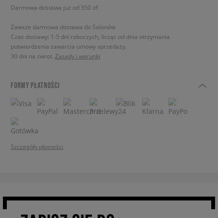
Darmowa dostawa już od 350 zł!
Zawsze darmowa dostawa do Salonów
Czas dostawy: 1-5 dni roboczych, licząc od dnia otrzymania
potwierdzenia zawarcia umowy sprzedaży.
30 dni na zwrot.
Zasady i warunki
FORMY PŁATNOŚCI
Szczegóły płatności