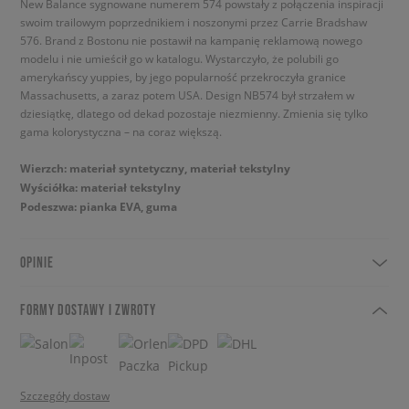
New Balance sygnowane numerem 574 powstały z połączenia inspiracji
swoim trailowym poprzednikiem i noszonymi przez Carrie Bradshaw
576. Brand z Bostonu nie postawił na kampanię reklamową nowego
modelu i nie umieścił go w katalogu. Wystarczyło, że polubili go
amerykańscy yuppies, by jego popularność przekroczyła granice
Massachusetts, a zaraz potem USA. Design NB574 był strzałem w
dziesiątkę, dlatego od dekad pozostaje niezmienny. Zmienia się tylko
gama kolorystyczna – na coraz większą.
Wierzch: materiał syntetyczny, materiał tekstylny
Wyściółka: materiał tekstylny
Podeszwa: pianka EVA, guma
OPINIE
FORMY DOSTAWY I ZWROTY
Szczegóły dostaw