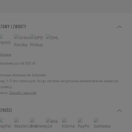
STAWY I ZWROTY
 dostaw
stawa już od 350 zł!
rmowa dostawa do Salonów
wy: 1-5 dni roboczych, licząc od dnia otrzymania potwierdzenia zawarcia
zedaży.
zwrot.
Zasady i warunki
ATNOŚCI