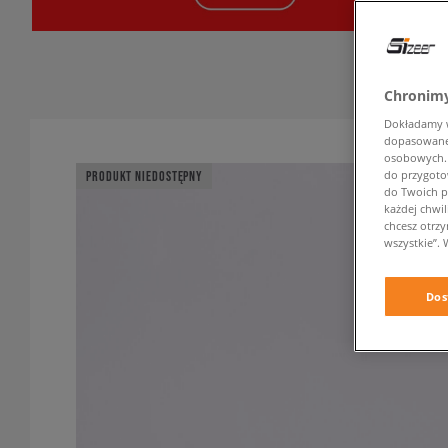
Chronimy
Dokładamy ws
dopasowane 
osobowych. K
do przygoto
PRODUKT NIEDOSTĘPNY
do Twoich p
każdej chwil
chcesz otrz
wszystkie”. 
Dos