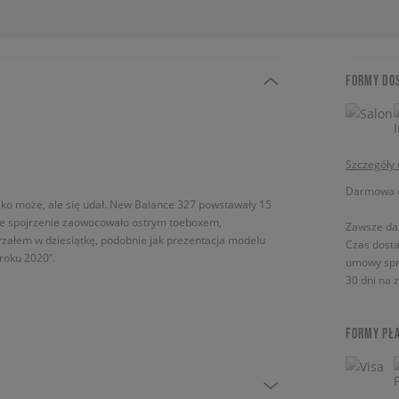
FORMY DO
Szczegóły
Darmowa do
ylko może, ale się udał. New Balance 327 powstawały 15
ieże spojrzenie zaowocowało ostrym toeboxem,
Zawsze da
załem w dziesiątkę, podobnie jak prezentacja modelu
Czas dosta
roku 2020”.
umowy spr
30 dni na 
FORMY PŁ