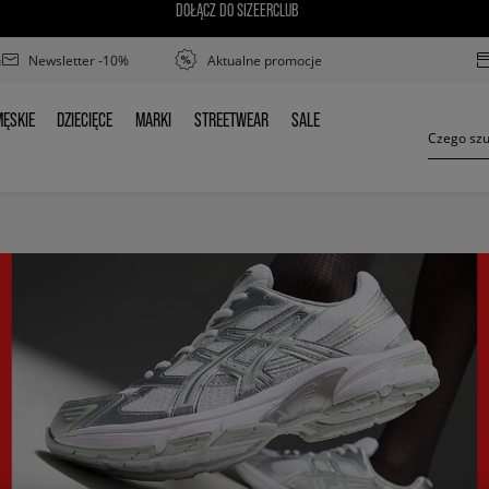
DOŁĄCZ DO SIZEERCLUB
Newsletter -10%
Aktualne promocje
ĘSKIE
DZIECIĘCE
MARKI
STREETWEAR
SALE
MĘSKIE
DZIECIĘCE
MARKI
STREETWEAR
SALE