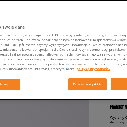
 Twoje dane
zelkich starań, aby zakupy naszych Klientów były udane, a produkty, które wybierają 
do ich potrzeb. Robimy to jednak przy pełnym poszanowaniu bezpieczeństwa wszyst
liknij „OK”, jeśli chcesz, abyśmy wykorzystywali informacje o Twoich zachowaniach na
NEW BA
wania personalizowanych specjalnie dla Ciebie treści, w tym rekomendacji produktó
otrzeb i zainteresowań, spersonalizowanych reklam czy zapamiętywanie wybranych pre
męskie, s
i możesz zmienić swoją decyzję i ustawienia dotyczące plików cookie wybierając „Dostosu
ymywać spersonalizowanej oferty produktów, dopasowanych do Twoich preferencji, wy
W celu uzyskania więcej informacji, przeczytaj naszą
politykę prywatności.
289,99 
tosuj
Odrzuć wszystkie
✛ 29
PRODUKT N
Wyślemy Ci
dostępny.