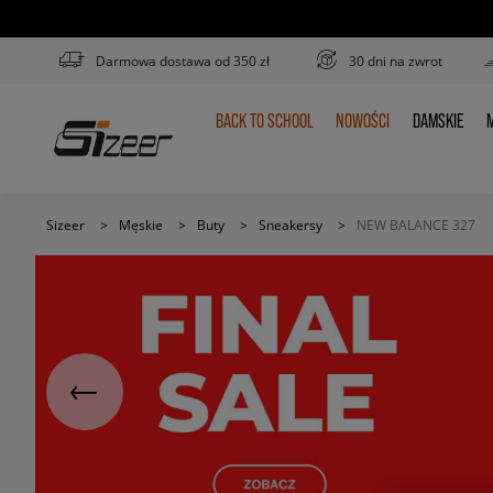
Darmowa dostawa od 350 zł
30 dni na zwrot
BACK TO SCHOOL
NOWOŚCI
DAMSKIE
M
BACK
NOWOŚCI
DAMSKIE
TO
SCHOOL
Sizeer
>
Męskie
>
Buty
>
Sneakersy
>
NEW BALANCE 327