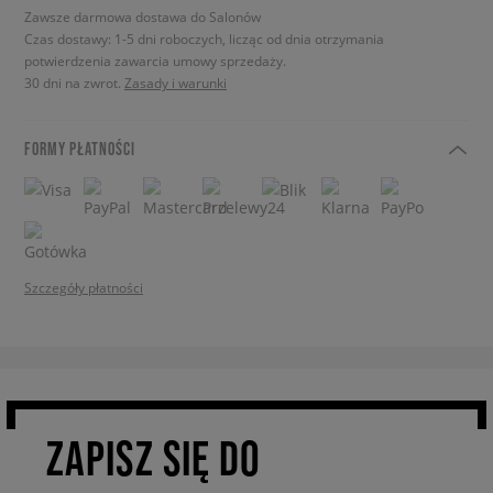
Zawsze darmowa dostawa do Salonów
Czas dostawy: 1-5 dni roboczych, licząc od dnia otrzymania
potwierdzenia zawarcia umowy sprzedaży.
30 dni na zwrot.
Zasady i warunki
FORMY PŁATNOŚCI
Szczegóły płatności
ZAPISZ SIĘ DO