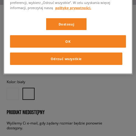
preferencji, wybierz „Odrzuć wszystkie”. W celu uzyskania więcej
informacji, przeczytaj naszą
politykę prywatności.
Dostosuj
NEW BALANCE 327
męskie, sneakersy
OK
159,99 zł
z VAT
Odrzuć wszystkie
✛ 160 PKT. W
SIZEERCLUB
Kolor:
biały
PRODUKT NIEDOSTĘPNY
Wyślemy Ci e-mail, gdy żądany rozmiar będzie ponownie
dostępny.