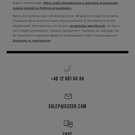
Pełną treść oświadczenia o ochronie prywatności
organu nadzorczego.
można znaleźć w Polityce prywatności.
Rabat jest jednorazowy i obowiązuje przez 48 godzin od jego otrzymania.
Znajdziesz go w osobnym mailu, który prześlemy Ci po kliknięciu w link
produktów specjalnych
aktywacyjny. Kod rabatowy nie dotyczy
, nie łączy
się z innymi promocjami i akcjami specjalnymi. Pamiętaj, że zapisując się
do newslettera wyrażasz zgodę na otrzymywanie treści marketingowych.
Szczegóły w regulaminie
.
+48 12 681 84 84
SKLEP@SIZEER.COM
CHAT