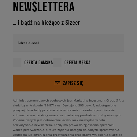
NEWSLETTERA
… i bądź na bieżąco z Sizeer
Adres e-mail
OFERTA DAMSKA
OFERTA MĘSKA
ZAPISZ SIĘ
Administratorem danych osobowych jest Marketing Investment Group S.A. z
siedzibą w Krakowie (31-871), os. Dywizjonu 303 paw. 1, udostępnione
powyżej dane będą przetwarzane w prawnie uzasadnionym interesie
administratora, za który uważa się marketing produktów i usług własnych.
Podanie danych jest dobrowolne, aczkolwiek niezbędne w celu
otrzymywania newslettera. Każdy ma prawo do zgłoszenia sprzeciwu
wobec przetwarzania, a także żądania dostępu do danych, sprostowania,
usunięcia lub ograniczenia przetwarzania oraz prawo wniesienia skargi do