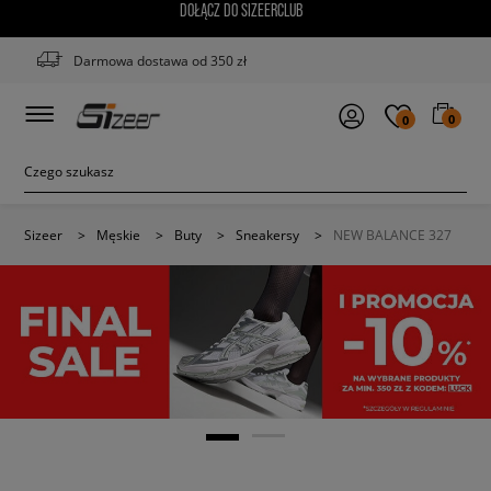
DOŁĄCZ DO SIZEERCLUB
Darmowa dostawa od 350 zł
0
0
Sizeer
>
Męskie
>
Buty
>
Sneakersy
>
NEW BALANCE 327