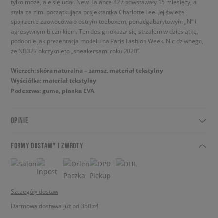
tylko może, ale się udał. New Balance 327 powstawały 15 miesięcy, a
stała za nimi początkująca projektantka Charlotte Lee. Jej świeże
spojrzenie zaowocowało ostrym toeboxem, ponadgabarytowym „N” i
agresywnym bieżnikiem. Ten design okazał się strzałem w dziesiątkę,
podobnie jak prezentacja modelu na Paris Fashion Week. Nic dziwnego,
że NB327 okrzyknięto „sneakersami roku 2020”.
Wierzch: skóra naturalna – zamsz, materiał tekstylny
Wyściółka: materiał tekstylny
Podeszwa: guma, pianka EVA
OPINIE
FORMY DOSTAWY I ZWROTY
Szczegóły dostaw
Darmowa dostawa już od 350 zł!