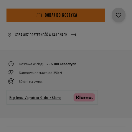
DODAJ DO KOSZYKA
SPRAWDŹ DOSTĘPNOŚĆ W SALONACH
Dostawa w ciągu
2 - 5 dni roboczych
Darmowa dostawa od 350 zł
30 dni na zwrot
Kup teraz.
Zapłać za 30 dni z Klarną