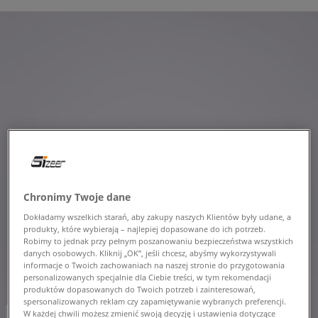
Chronimy Twoje dane
Dokładamy wszelkich starań, aby zakupy naszych Klientów były udane, a
produkty, które wybierają – najlepiej dopasowane do ich potrzeb.
Robimy to jednak przy pełnym poszanowaniu bezpieczeństwa wszystkich
danych osobowych. Kliknij „OK”, jeśli chcesz, abyśmy wykorzystywali
informacje o Twoich zachowaniach na naszej stronie do przygotowania
personalizowanych specjalnie dla Ciebie treści, w tym rekomendacji
produktów dopasowanych do Twoich potrzeb i zainteresowań,
spersonalizowanych reklam czy zapamiętywanie wybranych preferencji.
-10% za min. 350 zł kod: LUCK
W każdej chwili możesz zmienić swoją decyzję i ustawienia dotyczące