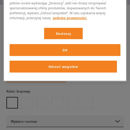
plików cookie wybierając „Dostosuj”. Jeśli nie chcesz otrzymywać
spersonalizowanej oferty produktów, dopasowanych do Twoich
preferencji, wybierz „Odrzuć wszystkie”. W celu uzyskania więcej
informacji, przeczytaj naszą
politykę prywatności.
NEW BALANCE 2002R
męskie, sneakersy
Dostosuj
579,99 zł
OK
z VAT
589,99 zł
-2%
(najniższa cena z 30 dni przed obniżką)
669,99 zł
-13%
(Cena początkowa)
Odrzuć wszystkie
✛ 580 PKT. W
SIZEERCLUB
Kolor:
brązowy
Wybierz rozmiar