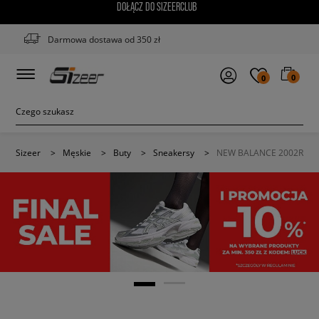
DOŁĄCZ DO SIZEERCLUB
Darmowa dostawa od 350 zł
0
0
Sizeer
>
Męskie
>
Buty
>
Sneakersy
>
NEW BALANCE 2002R