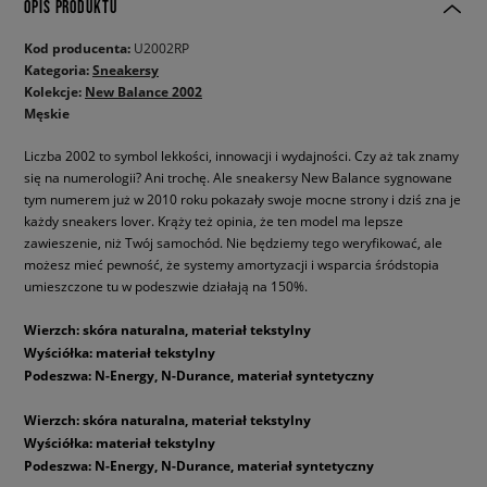
OPIS PRODUKTU
Kod producenta:
U2002RP
Kategoria:
Sneakersy
Kolekcje:
New Balance 2002
Męskie
Liczba 2002 to symbol lekkości, innowacji i wydajności. Czy aż tak znamy
się na numerologii? Ani trochę. Ale sneakersy New Balance sygnowane
tym numerem już w 2010 roku pokazały swoje mocne strony i dziś zna je
każdy sneakers lover. Krąży też opinia, że ten model ma lepsze
zawieszenie, niż Twój samochód. Nie będziemy tego weryfikować, ale
możesz mieć pewność, że systemy amortyzacji i wsparcia śródstopia
umieszczone tu w podeszwie działają na 150%.
Wierzch: skóra naturalna, materiał tekstylny
Wyściółka: materiał tekstylny
Podeszwa: N-Energy, N-Durance, materiał syntetyczny
Wierzch: skóra naturalna, materiał tekstylny
Wyściółka: materiał tekstylny
Podeszwa: N-Energy, N-Durance, materiał syntetyczny