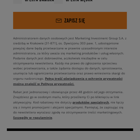
ZAPISZ SIĘ
Administratorem danych osobowych jest Marketing Investment Group S.A. z
siedzibą w Krakowie (31-871), os. Dywizjonu 303 paw. 1, udostępnione
powyżej dane będą przetwarzane w prawnie uzasadnionym interesie
administratora, za który uważa się marketing produktów i usług własnych.
Podanie danych jest dobrowolne, aczkolwiek niezbędne w celu
otrzymywania newslettera. Każdy ma prawo do zgłoszenia sprzeciwu
wobec przetwarzania, a także żądania dostępu do danych, sprostowania,
usunięcia lub ograniczenia przetwarzania oraz prawo wniesienia skargi do
Pełną treść oświadczenia o ochronie prywatności
organu nadzorczego.
można znaleźć w Polityce prywatności.
Rabat jest jednorazowy i obowiązuje przez 48 godzin od jego otrzymania.
Znajdziesz go w osobnym mailu, który prześlemy Ci po kliknięciu w link
produktów specjalnych
aktywacyjny. Kod rabatowy nie dotyczy
, nie łączy
się z innymi promocjami i akcjami specjalnymi. Pamiętaj, że zapisując się
do newslettera wyrażasz zgodę na otrzymywanie treści marketingowych.
Szczegóły w regulaminie
.