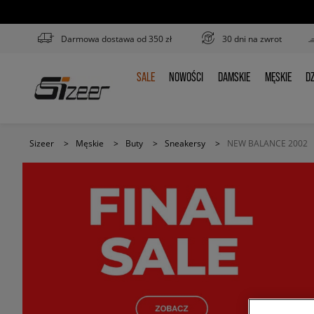
Darmowa dostawa od 350 zł
30 dni na zwrot
SALE
NOWOŚCI
DAMSKIE
MĘSKIE
DZ
SALE
NOWOŚCI
DAMSKIE
MĘSKIE
D
Sizeer
>
Męskie
>
Buty
>
Sneakersy
>
NEW BALANCE 2002