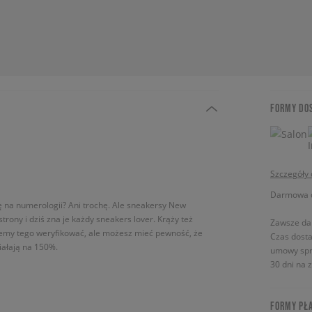
FORMY DO
Szczegóły
Darmowa do
ię na numerologii? Ani trochę. Ale sneakersy New
ny i dziś zna je każdy sneakers lover. Krąży też
Zawsze da
iemy tego weryfikować, ale możesz mieć pewność, że
Czas dosta
iałają na 150%.
umowy spr
30 dni na 
FORMY PŁ