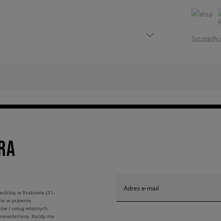
Szczegóły 
RA
Adres e-mail
edzibą w Krakowie (31-
ane w prawnie
ów i usług własnych.
 newslettera. Każdy ma