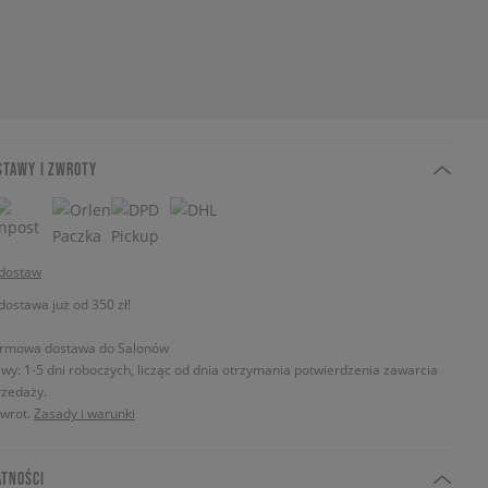
STAWY I ZWROTY
 dostaw
stawa już od 350 zł!
rmowa dostawa do Salonów
wy: 1-5 dni roboczych, licząc od dnia otrzymania potwierdzenia zawarcia
zedaży.
zwrot.
Zasady i warunki
ATNOŚCI