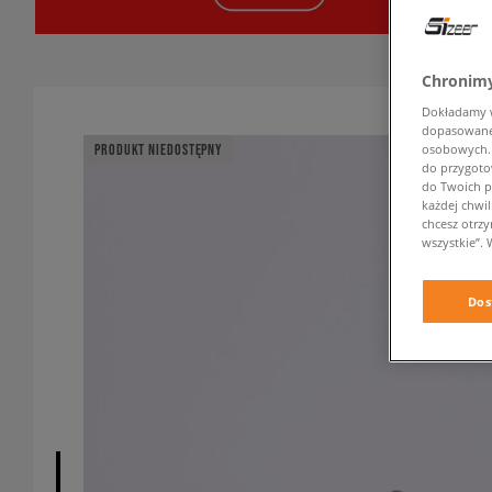
Chronimy
Dokładamy ws
dopasowane 
osobowych. K
PRODUKT NIEDOSTĘPNY
do przygoto
do Twoich p
każdej chwil
chcesz otrz
wszystkie”. 
Dos