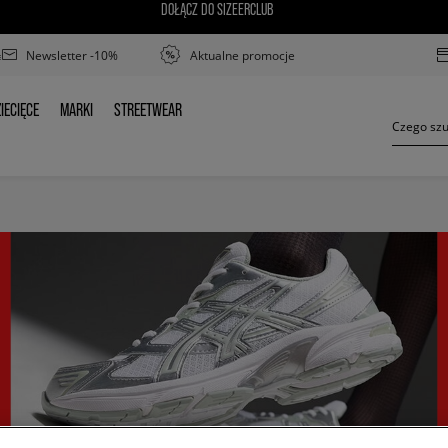
DOŁĄCZ DO SIZEERCLUB
Newsletter -10%
Aktualne promocje
IECIĘCE
MARKI
STREETWEAR
ZIECIĘCE
MARKI
STREETWEAR