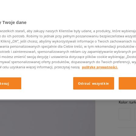
 Twoje dane
zelkich starań, aby zakupy naszych Klientów były udane, a produkty, które wybierają 
do ich potrzeb. Robimy to jednak przy pełnym poszanowaniu bezpieczeństwa wszyst
NEW BA
liknij „OK”, jeśli chcesz, abyśmy wykorzystywali informacje o Twoich zachowaniach na
wania personalizowanych specjalnie dla Ciebie treści, w tym rekomendacji produktó
męskie, s
otrzeb i zainteresowań, spersonalizowanych reklam czy zapamiętywanie wybranych pre
i możesz zmienić swoją decyzję i ustawienia dotyczące plików cookie wybierając „Dostosu
ymywać spersonalizowanej oferty produktów, dopasowanych do Twoich preferencji, wy
W celu uzyskania więcej informacji, przeczytaj naszą
politykę prywatności.
469,99 
✛ 47
tosuj
Odrzuć wszystkie
Kolor:
tur