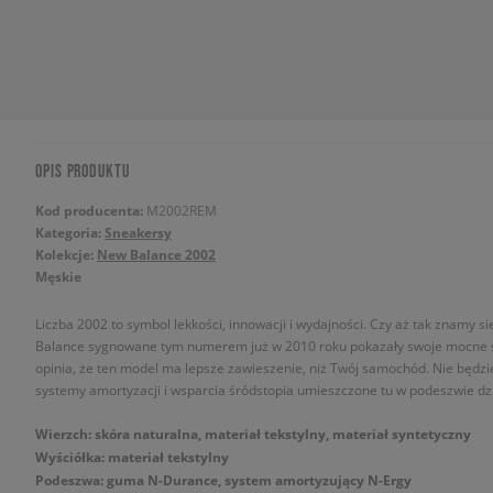
OPIS PRODUKTU
Kod producenta:
M2002REM
Kategoria:
Sneakersy
Kolekcje:
New Balance 2002
Męskie
Liczba 2002 to symbol lekkości, innowacji i wydajności. Czy aż tak znamy s
Balance sygnowane tym numerem już w 2010 roku pokazały swoje mocne stro
opinia, że ten model ma lepsze zawieszenie, niż Twój samochód. Nie będz
systemy amortyzacji i wsparcia śródstopia umieszczone tu w podeszwie dz
Wierzch: skóra naturalna, materiał tekstylny, materiał syntetyczny
Wyściółka: materiał tekstylny
Podeszwa: guma N-Durance, system amortyzujący N-Ergy