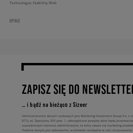
Technologia: Stability Web
OPINIE
ZAPISZ SIĘ DO NEWSLETTE
… i bądź na bieżąco z Sizeer
Administratorem danych osobowych jest Marketing Investment Group S.A. z si
871), os. Dywizjonu 303 paw. 1, udostępnione powyżej dane będą przetwarz
uzasadnionym interesie administratora, za który uważa się marketing produkt
Podanie danych jest dobrowolne, aczkolwiek niezbędne w celu otrzymywania