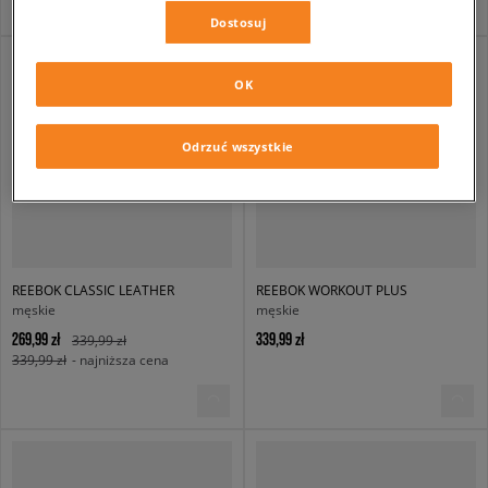
Dostosuj
OK
Odrzuć wszystkie
REEBOK CLASSIC LEATHER
REEBOK WORKOUT PLUS
męskie
męskie
269,99 zł
339,99 zł
339,99 zł
339,99 zł
- najniższa cena