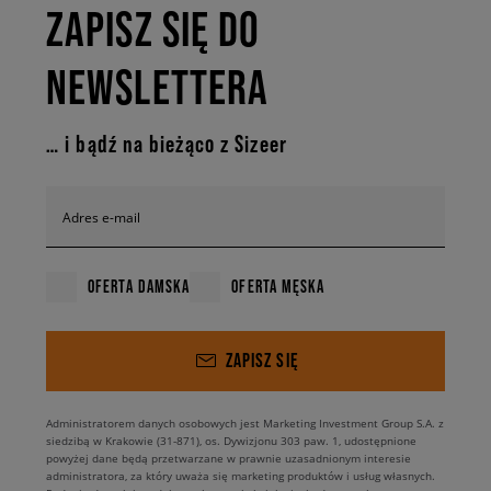
ZAPISZ SIĘ DO
NEWSLETTERA
… i bądź na bieżąco z Sizeer
Adres e-mail
OFERTA DAMSKA
OFERTA MĘSKA
ZAPISZ SIĘ
Administratorem danych osobowych jest Marketing Investment Group S.A. z
siedzibą w Krakowie (31-871), os. Dywizjonu 303 paw. 1, udostępnione
powyżej dane będą przetwarzane w prawnie uzasadnionym interesie
administratora, za który uważa się marketing produktów i usług własnych.