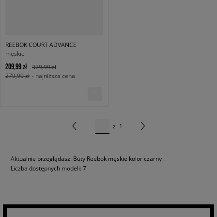
REEBOK COURT ADVANCE
męskie
209,99 zł
329,99 zł
279,99 zł
- najniższa cena
z
1
Aktualnie przeglądasz: Buty Reebok męskie kolor czarny .
Liczba dostępnych modeli: 7