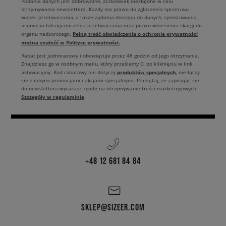
Podanie danych jest dobrowolne, aczkolwiek niezbędne w celu
otrzymywania newslettera. Każdy ma prawo do zgłoszenia sprzeciwu
wobec przetwarzania, a także żądania dostępu do danych, sprostowania,
usunięcia lub ograniczenia przetwarzania oraz prawo wniesienia skargi do
Pełną treść oświadczenia o ochronie prywatności
organu nadzorczego.
można znaleźć w Polityce prywatności.
Rabat jest jednorazowy i obowiązuje przez 48 godzin od jego otrzymania.
Znajdziesz go w osobnym mailu, który prześlemy Ci po kliknięciu w link
produktów specjalnych
aktywacyjny. Kod rabatowy nie dotyczy
, nie łączy
się z innymi promocjami i akcjami specjalnymi. Pamiętaj, że zapisując się
do newslettera wyrażasz zgodę na otrzymywanie treści marketingowych.
Szczegóły w regulaminie
.
+48 12 681 84 84
SKLEP@SIZEER.COM