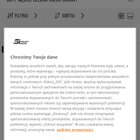
FILTRUJ
SORTUJ
WYCZYŚĆ FILTRY
Wybrane filtry:
CZARNY
Reebok
new
Chronimy Twoje dane
Dokładamy wszelkich starań, aby zakupy naszych Klientów były udane, a
produkty, które wybierają – najlepiej dopasowane do ich potrzeb.
Robimy to jednak przy pełnym poszanowaniu bezpieczeństwa wszystkich
danych osobowych. Kliknij „OK”, jeśli chcesz, abyśmy wykorzystywali
informacje o Twoich zachowaniach na naszej stronie do przygotowania
personalizowanych specjalnie dla Ciebie treści, w tym rekomendacji
produktów dopasowanych do Twoich potrzeb i zainteresowań,
spersonalizowanych reklam czy zapamiętywanie wybranych preferencji.
-10% za min. 350 zł kod: LUCK
W każdej chwili możesz zmienić swoją decyzję i ustawienia dotyczące
plików cookie wybierając „Dostosuj”. Jeśli nie chcesz otrzymywać
REEBOK CLUB C 85
REEBOK GL8900
spersonalizowanej oferty produktów, dopasowanych do Twoich
męskie
męskie
preferencji, wybierz „Odrzuć wszystkie”. W celu uzyskania więcej
359,99 zł
239,99 zł
informacji, przeczytaj naszą
politykę prywatności.