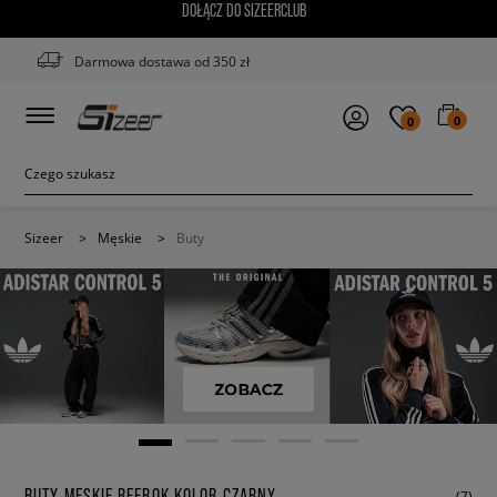
DOŁĄCZ DO SIZEERCLUB
Darmowa dostawa od 350 zł
0
0
Sizeer
>
Męskie
>
Buty
BUTY MĘSKIE REEBOK KOLOR CZARNY
(7)