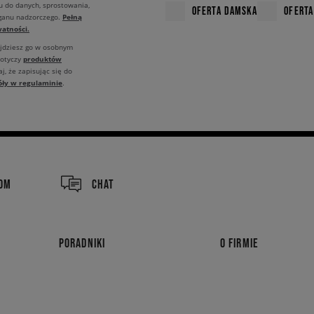
u do danych, sprostowania,
OFERTA DAMSKA
OFERTA
Pełną
rganu nadzorczego.
atności.
ajdziesz go w osobnym
produktów
dotyczy
j, że zapisując się do
óły w regulaminie
.
COM
CHAT
PORADNIKI
O FIRMIE