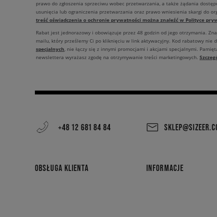
prawo do zgłoszenia sprzeciwu wobec przetwarzania, a także żądania dostęp
usunięcia lub ograniczenia przetwarzania oraz prawo wniesienia skargi do o
treść oświadczenia o ochronie prywatności można znaleźć w Polityce pryw
Rabat jest jednorazowy i obowiązuje przez 48 godzin od jego otrzymania. Zn
mailu, który prześlemy Ci po kliknięciu w link aktywacyjny. Kod rabatowy nie 
specjalnych
, nie łączy się z innymi promocjami i akcjami specjalnymi. Pamięta
Szczeg
newslettera wyrażasz zgodę na otrzymywanie treści marketingowych.
+48 12 681 84 84
SKLEP@SIZEER.
OBSŁUGA KLIENTA
INFORMACJE