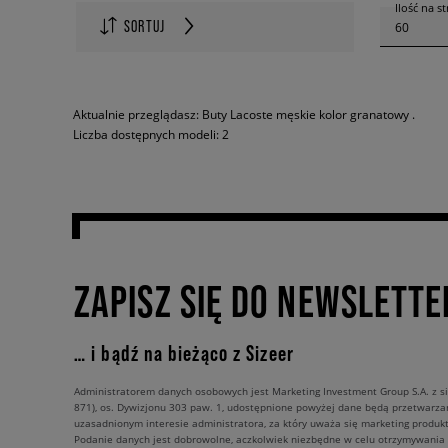
Ilość na s
SORTUJ
60
Aktualnie przeglądasz: Buty Lacoste męskie kolor granatowy .
Liczba dostępnych modeli: 2
ZAPISZ SIĘ DO NEWSLETTE
… i bądź na bieżąco z Sizeer
Administratorem danych osobowych jest Marketing Investment Group S.A. z si
871), os. Dywizjonu 303 paw. 1, udostępnione powyżej dane będą przetwarz
uzasadnionym interesie administratora, za który uważa się marketing produkt
Podanie danych jest dobrowolne, aczkolwiek niezbędne w celu otrzymywania