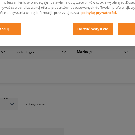
i możesz zmienić swoją decyzję i ustawienia dotyczące plików cookie wybierając „Dostosu
ymywać spersonalizowanej oferty produktów, dopasowanych do Twoich preferencji, wy
W celu uzyskania więcej informacji, przeczytaj naszą
politykę prywatności.
tosuj
Odrzuć wszystkie
BUTY MĘSKIE LACOSTE KOLOR GRANATOWY
Marka
Podkategoria
(1)
tronie
z
2
wyników