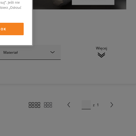
j”. Jeśli nie
bierz „Odrzuć
OK
Więcej
Materiał
z
1