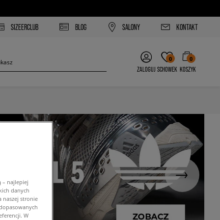
SIZEERCLUB
BLOG
SALONY
KONTAKT
0
0
ZALOGUJ
SCHOWEK
KOSZYK
– najlepiej
kich danych
 naszej stronie
w dopasowanych
ferencji. W