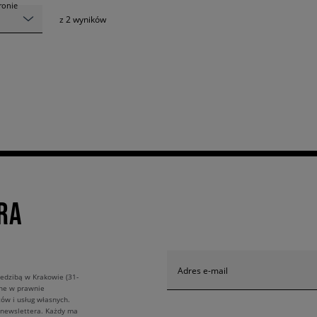
tronie
z
2
wyników
RA
Adres e-mail
edzibą w Krakowie (31-
ane w prawnie
ów i usług własnych.
 newslettera. Każdy ma