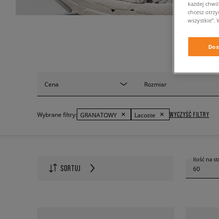
każdej chwil
chcesz otrz
wszystkie”. 
Dos
Cena
Rozmiar
WYCZYŚĆ FILTRY
Wybrane filtry:
GRANATOWY
Lacoste
Ilość na s
SORTUJ
60