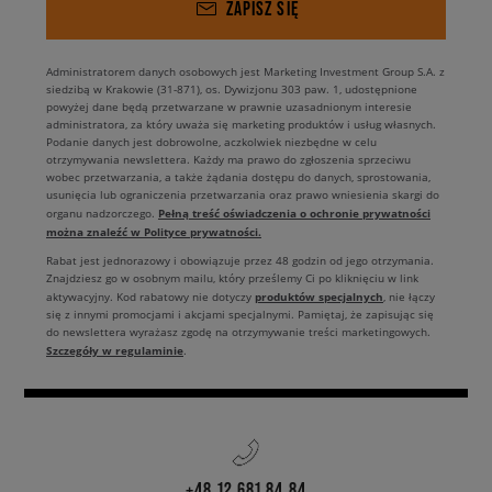
ZAPISZ SIĘ
Administratorem danych osobowych jest Marketing Investment Group S.A. z
siedzibą w Krakowie (31-871), os. Dywizjonu 303 paw. 1, udostępnione
powyżej dane będą przetwarzane w prawnie uzasadnionym interesie
administratora, za który uważa się marketing produktów i usług własnych.
Podanie danych jest dobrowolne, aczkolwiek niezbędne w celu
otrzymywania newslettera. Każdy ma prawo do zgłoszenia sprzeciwu
wobec przetwarzania, a także żądania dostępu do danych, sprostowania,
usunięcia lub ograniczenia przetwarzania oraz prawo wniesienia skargi do
Pełną treść oświadczenia o ochronie prywatności
organu nadzorczego.
można znaleźć w Polityce prywatności.
Rabat jest jednorazowy i obowiązuje przez 48 godzin od jego otrzymania.
Znajdziesz go w osobnym mailu, który prześlemy Ci po kliknięciu w link
produktów specjalnych
aktywacyjny. Kod rabatowy nie dotyczy
, nie łączy
się z innymi promocjami i akcjami specjalnymi. Pamiętaj, że zapisując się
do newslettera wyrażasz zgodę na otrzymywanie treści marketingowych.
Szczegóły w regulaminie
.
+48 12 681 84 84