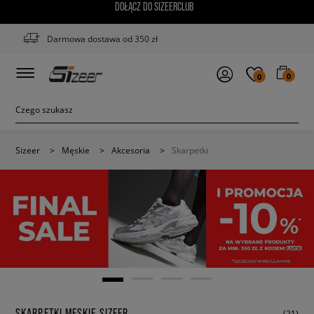
DOŁĄCZ DO SIZEERCLUB
Darmowa dostawa od 350 zł
0
0
Sizeer
>
Męskie
>
Akcesoria
>
Skarpetki
SKARPETKI MĘSKIE SIZEER
(21)