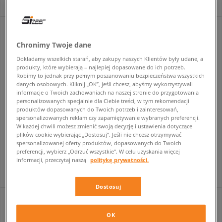
Chronimy Twoje dane
Dokładamy wszelkich starań, aby zakupy naszych Klientów były udane, a
produkty, które wybierają – najlepiej dopasowane do ich potrzeb.
Robimy to jednak przy pełnym poszanowaniu bezpieczeństwa wszystkich
danych osobowych. Kliknij „OK”, jeśli chcesz, abyśmy wykorzystywali
informacje o Twoich zachowaniach na naszej stronie do przygotowania
personalizowanych specjalnie dla Ciebie treści, w tym rekomendacji
produktów dopasowanych do Twoich potrzeb i zainteresowań,
spersonalizowanych reklam czy zapamiętywanie wybranych preferencji.
W każdej chwili możesz zmienić swoją decyzję i ustawienia dotyczące
SIZEER SKARPETY WYSOKIE WHITE WYSOKIE
SIZEER SKARPETY STOPKI MULTI STOPKI
plików cookie wybierając „Dostosuj”. Jeśli nie chcesz otrzymywać
unisex
unisex
spersonalizowanej oferty produktów, dopasowanych do Twoich
preferencji, wybierz „Odrzuć wszystkie”. W celu uzyskania więcej
39,99 zł
39,99 zł
informacji, przeczytaj naszą
politykę prywatności.
Dostosuj
OK