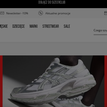
DOŁĄCZ DO SIZEERCLUB
Newsletter -10%
Aktualne promocje
ĘSKIE
DZIECIĘCE
MARKI
STREETWEAR
SALE
MĘSKIE
DZIECIĘCE
MARKI
STREETWEAR
SALE