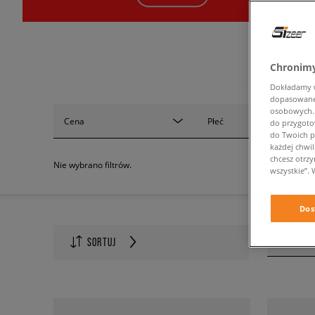
Chronimy
Dokładamy ws
dopasowane 
osobowych. K
Cena
Płeć
do przygoto
do Twoich p
każdej chwil
chcesz otrz
Nie wybrano filtrów.
wszystkie”. 
Dos
Ilość na s
SORTUJ
60