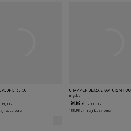
SPODNIE RIB CUFF
CHAMPION BLUZA Z KAPTUREM HO
męskie
194,99 zł
199,99 zł
289,99 zł
najniższa cena
199,99 zł
- najniższa cena