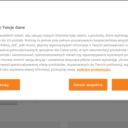
 Twoje dane
CHAMPION
zelkich starań, aby zakupy naszych Klientów były udane, a produkty, które wybierają 
do ich potrzeb. Robimy to jednak przy pełnym poszanowaniu bezpieczeństwa wszyst
liknij „OK”, jeśli chcesz, abyśmy wykorzystywali informacje o Twoich zachowaniach na
Kategoria
Rozmiar
wania personalizowanych specjalnie dla Ciebie treści, w tym rekomendacji produktó
otrzeb i zainteresowań, spersonalizowanych reklam czy zapamiętywanie wybranych pre
i możesz zmienić swoją decyzję i ustawienia dotyczące plików cookie wybierając „Dostosu
ymywać spersonalizowanej oferty produktów, dopasowanych do Twoich preferencji, wy
W celu uzyskania więcej informacji, przeczytaj naszą
politykę prywatności.
tosuj
Odrzuć wszystkie
tronie
z
100
wyników