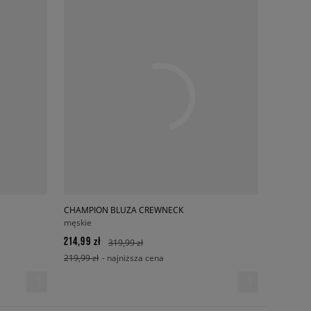
CHAMPION BLUZA CREWNECK
męskie
214,99 zł
319,99 zł
219,99 zł
- najniższa cena