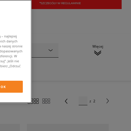
– najlepiej
kich danych
 naszej stronie
Więcej
Kolor
w dopasowanych
ferencji. W
j”. Jeśli nie
bierz „Odrzuć
OK
z
2