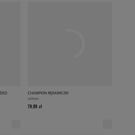
ODED
CHAMPION RĘKAWICZKI
unisex
79,99 zł