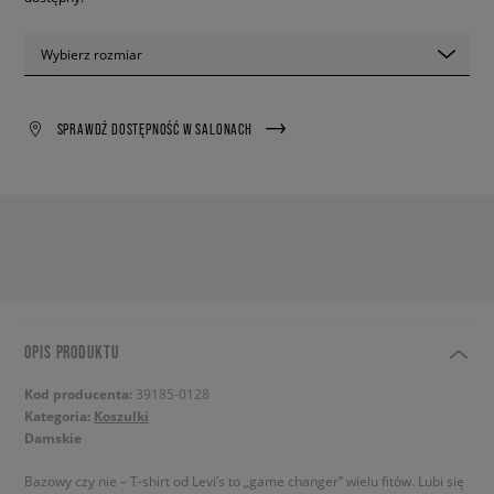
Wybierz rozmiar
SPRAWDŹ DOSTĘPNOŚĆ W SALONACH
OPIS PRODUKTU
Kod producenta:
39185-0128
Kategoria:
Koszulki
Damskie
Bazowy czy nie – T-shirt od Levi’s to „game changer” wielu fitów. Lubi się