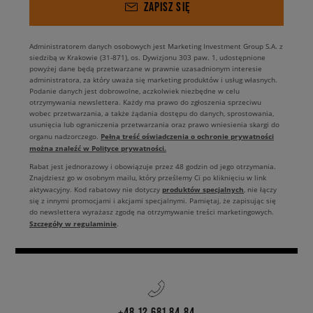
ZAPISZ SIĘ
Administratorem danych osobowych jest Marketing Investment Group S.A. z
siedzibą w Krakowie (31-871), os. Dywizjonu 303 paw. 1, udostępnione
powyżej dane będą przetwarzane w prawnie uzasadnionym interesie
administratora, za który uważa się marketing produktów i usług własnych.
Podanie danych jest dobrowolne, aczkolwiek niezbędne w celu
otrzymywania newslettera. Każdy ma prawo do zgłoszenia sprzeciwu
wobec przetwarzania, a także żądania dostępu do danych, sprostowania,
usunięcia lub ograniczenia przetwarzania oraz prawo wniesienia skargi do
Pełną treść oświadczenia o ochronie prywatności
organu nadzorczego.
można znaleźć w Polityce prywatności.
Rabat jest jednorazowy i obowiązuje przez 48 godzin od jego otrzymania.
Znajdziesz go w osobnym mailu, który prześlemy Ci po kliknięciu w link
produktów specjalnych
aktywacyjny. Kod rabatowy nie dotyczy
, nie łączy
się z innymi promocjami i akcjami specjalnymi. Pamiętaj, że zapisując się
do newslettera wyrażasz zgodę na otrzymywanie treści marketingowych.
Szczegóły w regulaminie
.
+48 12 681 84 84