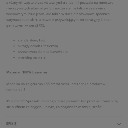
z różnymi, często przeciwstawnymi trendami i pozwala na mnóstwo
nieoczywistych alternatyw. Sprawdza się nie tylko w zestawie z
workowatymi blue jeans, ale także w duecie z ołówkową spódnicą,
satynową tube skirt, a nawet z przywołującym korporacyjny klimat
garniturem w wersji XXL.
standardowy krój
okrągły dekolt z tasiemką
przewiewna tkanina bawełniana
branding na piersi
Materiał: 100% bawełna
Modelka na zdjęciu ma 168 cm wzrostu i prezentuje produkt w
rozmiarze S.
It’s a match! Sprawdź, do czego może pasować ten produkt - zainspiruj
się outfitem ze zdjęcia lub tym, co znajdziesz w swojej szafie!
OPINIE