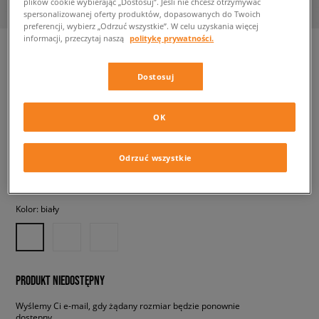
plików cookie wybierając „Dostosuj”. Jeśli nie chcesz otrzymywać
spersonalizowanej oferty produktów, dopasowanych do Twoich
preferencji, wybierz „Odrzuć wszystkie”. W celu uzyskania więcej
informacji, przeczytaj naszą
politykę prywatności.
Dostosuj
LEVI'S T-SHIRT PERFECT TEE
damskie, koszulki
OK
49,99 zł
z VAT
Odrzuć wszystkie
✛ 50 PKT. W
SIZEERCLUB
Kolor:
biały
PRODUKT NIEDOSTĘPNY
Wyślemy Ci e-mail, gdy żądany rozmiar będzie ponownie
dostępny.