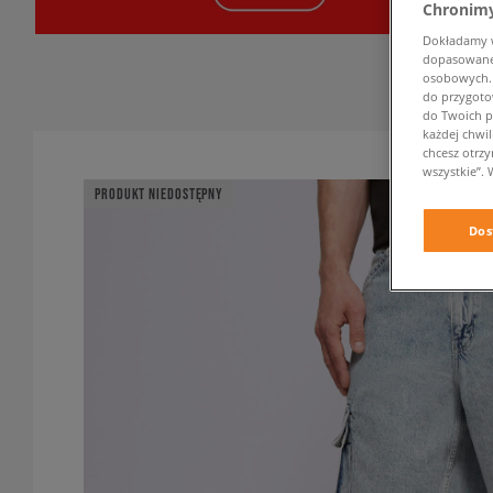
Chronimy
Dokładamy ws
dopasowane 
osobowych. K
do przygoto
do Twoich p
każdej chwil
chcesz otrz
wszystkie”. 
PRODUKT NIEDOSTĘPNY
Dos