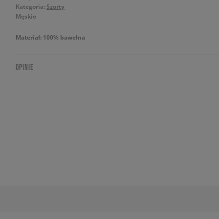
Kategoria:
Szorty
Męskie
Materiał: 100% bawełna
OPINIE