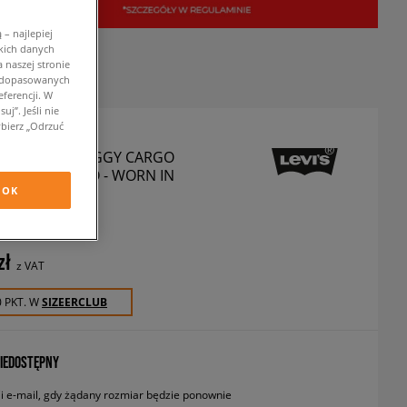
– najlepiej
kich danych
 naszej stronie
w dopasowanych
ferencji. W
j”. Jeśli nie
bierz „Odrzuć
 SZORTY 478 BAGGY CARGO
 LIGHT INDIGO - WORN IN
OK
zorty
zł
z VAT
0 PKT. W
SIZEERCLUB
IEDOSTĘPNY
 e-mail, gdy żądany rozmiar będzie ponownie