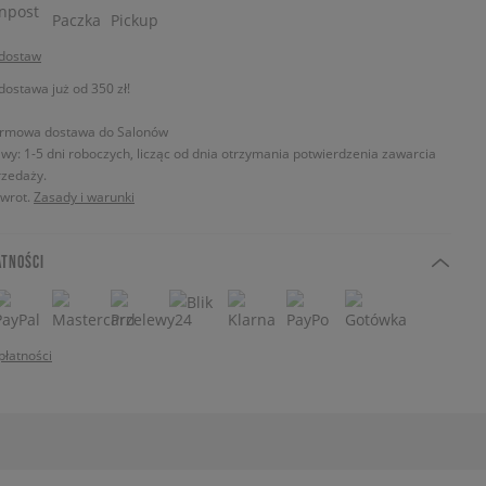
 dostaw
stawa już od 350 zł!
rmowa dostawa do Salonów
wy: 1-5 dni roboczych, licząc od dnia otrzymania potwierdzenia zawarcia
zedaży.
zwrot.
Zasady i warunki
ATNOŚCI
płatności