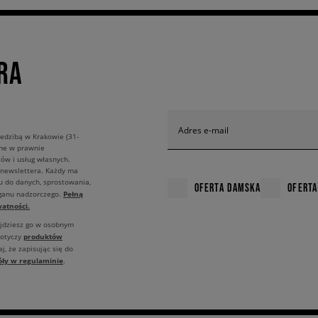
RA
Adres e-mail
edzibą w Krakowie (31-
ane w prawnie
ów i usług własnych.
 newslettera. Każdy ma
u do danych, sprostowania,
OFERTA DAMSKA
OFERTA
Pełną
rganu nadzorczego.
atności.
ajdziesz go w osobnym
produktów
dotyczy
j, że zapisując się do
óły w regulaminie
.