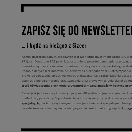
ZAPISZ SIĘ DO NEWSLETTE
… i bądź na bieżąco z Sizeer
Administratorem danych osobowych jest Marketing Investment Group S.A. z si
871), os. Dywizjonu 303 paw. 1, udostępnione powyżej dane będą przetwarz
uzasadnionym interesie administratora, za który uważa się marketing produkt
Podanie danych jest dobrowolne, aczkolwiek niezbędne w celu otrzymywania
prawo do zgłoszenia sprzeciwu wobec przetwarzania, a także żądania dostęp
usunięcia lub ograniczenia przetwarzania oraz prawo wniesienia skargi do o
treść oświadczenia o ochronie prywatności można znaleźć w Polityce pryw
Rabat jest jednorazowy i obowiązuje przez 48 godzin od jego otrzymania. Zn
mailu, który prześlemy Ci po kliknięciu w link aktywacyjny. Kod rabatowy nie 
specjalnych
, nie łączy się z innymi promocjami i akcjami specjalnymi. Pamięta
Szczeg
newslettera wyrażasz zgodę na otrzymywanie treści marketingowych.