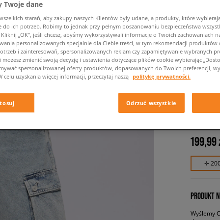
 Twoje dane
zelkich starań, aby zakupy naszych Klientów były udane, a produkty, które wybierają 
do ich potrzeb. Robimy to jednak przy pełnym poszanowaniu bezpieczeństwa wszyst
liknij „OK”, jeśli chcesz, abyśmy wykorzystywali informacje o Twoich zachowaniach na
wania personalizowanych specjalnie dla Ciebie treści, w tym rekomendacji produktó
otrzeb i zainteresowań, spersonalizowanych reklam czy zapamiętywanie wybranych pre
i możesz zmienić swoją decyzję i ustawienia dotyczące plików cookie wybierając „Dostosu
ymywać spersonalizowanej oferty produktów, dopasowanych do Twoich preferencji, wy
W celu uzyskania więcej informacji, przeczytaj naszą
politykę prywatności.
LEVI'S
SHORTS
tosuj
Odrzuć wszystkie
męskie, s
199,99 
✛ 20
PRODUKT N
Wyślemy Ci