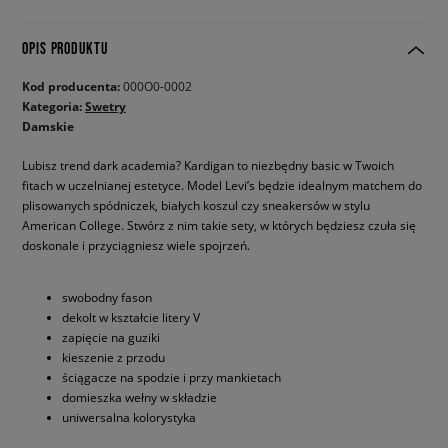
OPIS PRODUKTU
Kod producenta:
000O0-0002
Kategoria:
Swetry
Damskie
Lubisz trend dark academia? Kardigan to niezbędny basic w Twoich
fitach w uczelnianej estetyce. Model Levi’s będzie idealnym matchem do
plisowanych spódniczek, białych koszul czy sneakersów w stylu
American College. Stwórz z nim takie sety, w których będziesz czuła się
doskonale i przyciągniesz wiele spojrzeń.
swobodny fason
dekolt w kształcie litery V
zapięcie na guziki
kieszenie z przodu
ściągacze na spodzie i przy mankietach
domieszka wełny w składzie
uniwersalna kolorystyka