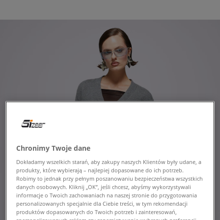
Chronimy Twoje dane
Dokładamy wszelkich starań, aby zakupy naszych Klientów były udane, a
produkty, które wybierają – najlepiej dopasowane do ich potrzeb.
Robimy to jednak przy pełnym poszanowaniu bezpieczeństwa wszystkich
danych osobowych. Kliknij „OK”, jeśli chcesz, abyśmy wykorzystywali
informacje o Twoich zachowaniach na naszej stronie do przygotowania
personalizowanych specjalnie dla Ciebie treści, w tym rekomendacji
produktów dopasowanych do Twoich potrzeb i zainteresowań,