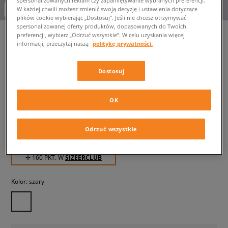
spersonalizowanych reklam czy zapamiętywanie wybranych preferencji.
-10% za min. 350 zł kod: LUCK
W każdej chwili możesz zmienić swoją decyzję i ustawienia dotyczące
plików cookie wybierając „Dostosuj”. Jeśli nie chcesz otrzymywać
spersonalizowanej oferty produktów, dopasowanych do Twoich
preferencji, wybierz „Odrzuć wszystkie”. W celu uzyskania więcej
informacji, przeczytaj naszą
politykę prywatności.
LEVI'S SWETER BOYFRIEND
POCKET CARDI GREYS
Dostosuj
damskie, swetry
OK
159,99 zł
z VAT
204,99 zł
-22%
(najniższa cena od momentu wprowadzenia produktu)
Odrzuć wszystkie
319,99 zł
-50%
(Cena początkowa)
✛ 160 PKT. W
SIZEERCLUB
Kolor:
szary