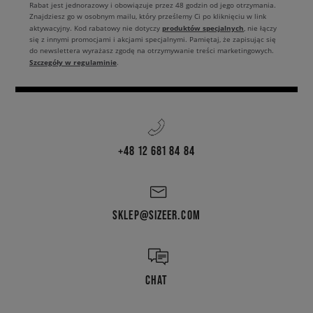
Rabat jest jednorazowy i obowiązuje przez 48 godzin od jego otrzymania.
Znajdziesz go w osobnym mailu, który prześlemy Ci po kliknięciu w link
produktów specjalnych
aktywacyjny. Kod rabatowy nie dotyczy
, nie łączy
się z innymi promocjami i akcjami specjalnymi. Pamiętaj, że zapisując się
do newslettera wyrażasz zgodę na otrzymywanie treści marketingowych.
Szczegóły w regulaminie
.
+48 12 681 84 84
SKLEP@SIZEER.COM
CHAT