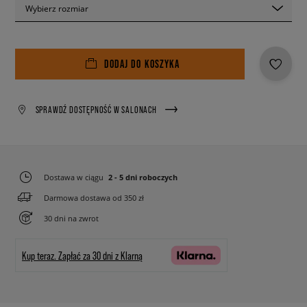
Wybierz rozmiar
DODAJ DO KOSZYKA
SPRAWDŹ DOSTĘPNOŚĆ W SALONACH
Dostawa w ciągu
2 - 5 dni roboczych
Darmowa dostawa od 350 zł
30 dni na zwrot
Kup teraz.
Zapłać za 30 dni z Klarną