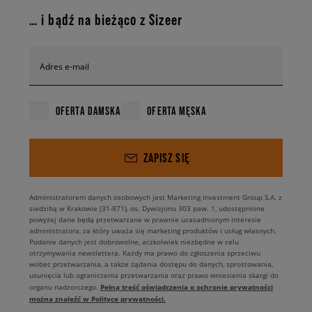
… i bądź na bieżąco z Sizeer
Adres e-mail
OFERTA DAMSKA
OFERTA MĘSKA
ZAPISZ SIĘ
Administratorem danych osobowych jest Marketing Investment Group S.A. z
siedzibą w Krakowie (31-871), os. Dywizjonu 303 paw. 1, udostępnione
powyżej dane będą przetwarzane w prawnie uzasadnionym interesie
administratora, za który uważa się marketing produktów i usług własnych.
Podanie danych jest dobrowolne, aczkolwiek niezbędne w celu
otrzymywania newslettera. Każdy ma prawo do zgłoszenia sprzeciwu
wobec przetwarzania, a także żądania dostępu do danych, sprostowania,
usunięcia lub ograniczenia przetwarzania oraz prawo wniesienia skargi do
Pełną treść oświadczenia o ochronie prywatności
organu nadzorczego.
można znaleźć w Polityce prywatności.