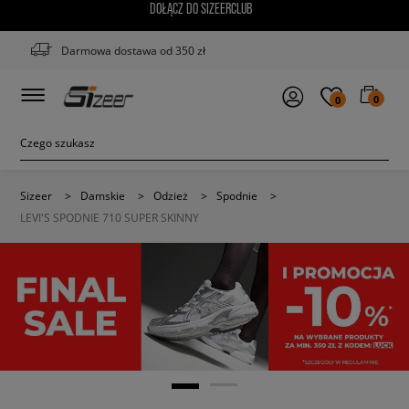
DOŁĄCZ DO SIZEERCLUB
Darmowa dostawa od 350 zł
0
0
Sizeer
>
Damskie
>
Odzież
>
Spodnie
>
LEVI'S SPODNIE 710 SUPER SKINNY