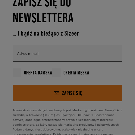
ZAPISZ SIĘ DO
NEWSLETTERA
… i bądź na bieżąco z Sizeer
Adres e-mail
OFERTA DAMSKA
OFERTA MĘSKA
ZAPISZ SIĘ
Administratorem danych osobowych jest Marketing Investment Group S.A. z
siedzibą w Krakowie (31-871), os. Dywizjonu 303 paw. 1, udostępnione
powyżej dane będą przetwarzane w prawnie uzasadnionym interesie
administratora, za który uważa się marketing produktów i usług własnych.
Podanie danych jest dobrowolne, aczkolwiek niezbędne w celu
otrzymywania newslettera. Każdy ma prawo do zgłoszenia sprzeciwu