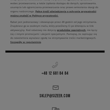
wobec przetwarzania, a także żądania dostępu do danych, sprostowania,
usunięcia lub ograniczenia przetwarzania oraz prawo wniesienia skargi do
Pełną treść oświadczenia o ochronie prywatności
organu nadzorczego.
można znaleźć w Polityce prywatności.
Rabat jest jednorazowy i obowiązuje przez 48 godzin od jego otrzymania.
Znajdziesz go w osobnym mailu, który prześlemy Ci po kliknięciu w link
produktów specjalnych
aktywacyjny. Kod rabatowy nie dotyczy
, nie łączy
się z innymi promocjami i akcjami specjalnymi. Pamiętaj, że zapisując się
do newslettera wyrażasz zgodę na otrzymywanie treści marketingowych.
Szczegóły w regulaminie
.
+48 12 681 84 84
SKLEP@SIZEER.COM