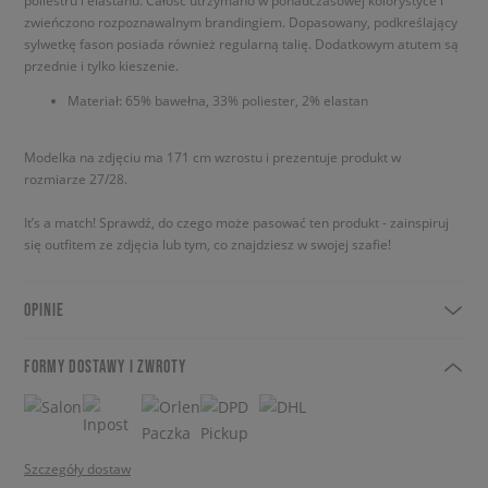
poliestru i elastanu. Całość utrzymano w ponadczasowej kolorystyce i
zwieńczono rozpoznawalnym brandingiem. Dopasowany, podkreślający
sylwetkę fason posiada również regularną talię. Dodatkowym atutem są
przednie i tylko kieszenie.
Materiał: 65% bawełna, 33% poliester, 2% elastan
Modelka na zdjęciu ma 171 cm wzrostu i prezentuje produkt w
rozmiarze 27/28.
It’s a match! Sprawdź, do czego może pasować ten produkt - zainspiruj
się outfitem ze zdjęcia lub tym, co znajdziesz w swojej szafie!
OPINIE
FORMY DOSTAWY I ZWROTY
Szczegóły dostaw