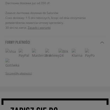
Darmowa dostawa już od 350 zł!
Zawsze darmowa dostawa do Salonów
Czas dostawy: 1-5 dni roboczych, licząc od dnia otrzymania
potwierdzenia zawarcia umowy sprzedaży.
30 dni na zwrot.
Zasady i warunki
FORMY PŁATNOŚCI
Szczegóły płatności