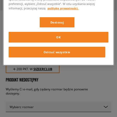
preferencji, wybierz „Odrzuć wszystkie”. W celu uzyskania więcej
informacji, przeczytaj naszą
politykę prywatności.
Dostosuj
LEVI'S SPODNIE 710 SUPER
SKINNY
OK
damskie, spodnie
Odrzuć wszystkie
199,99 zł
z VAT
✛ 200 PKT. W
SIZEERCLUB
PRODUKT NIEDOSTĘPNY
Wyślemy Ci e-mail, gdy żądany rozmiar będzie ponownie
dostępny.
Wybierz rozmiar