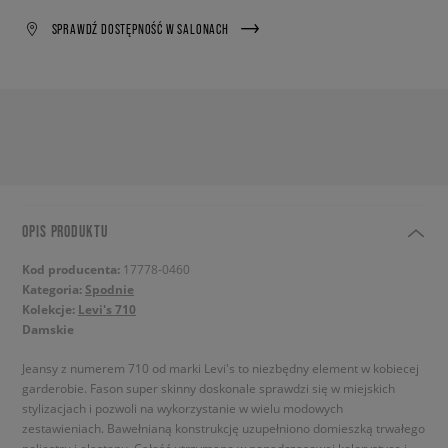
SPRAWDŹ DOSTĘPNOŚĆ W SALONACH
OPIS PRODUKTU
Kod producenta:
17778-0460
Kategoria:
Spodnie
Kolekcje:
Levi's 710
Damskie
Jeansy z numerem 710 od marki Levi's to niezbędny element w kobiecej
garderobie. Fason super skinny doskonale sprawdzi się w miejskich
stylizacjach i pozwoli na wykorzystanie w wielu modowych
zestawieniach. Bawełnianą konstrukcję uzupełniono domieszką trwałego