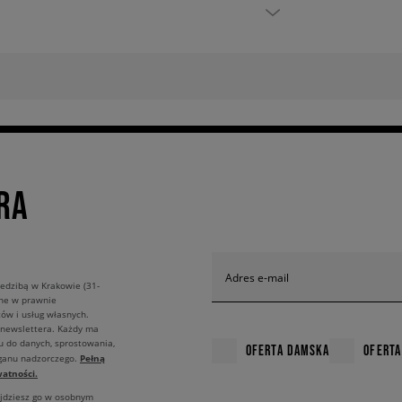
RA
Adres e-mail
edzibą w Krakowie (31-
ane w prawnie
ów i usług własnych.
 newslettera. Każdy ma
u do danych, sprostowania,
OFERTA DAMSKA
OFERTA
Pełną
rganu nadzorczego.
atności.
ajdziesz go w osobnym