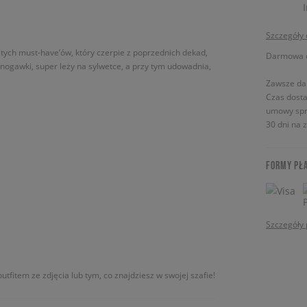
Szczegóły
 tych must-have’ów, który czerpie z poprzednich dekad,
Darmowa do
nogawki, super leży na sylwetce, a przy tym udowadnia,
Zawsze da
Czas dosta
umowy spr
30 dni na 
FORMY PŁ
Szczegóły 
utfitem ze zdjęcia lub tym, co znajdziesz w swojej szafie!