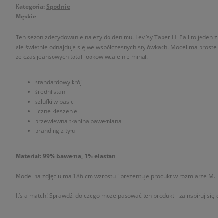
Kategoria:
Spodnie
Męskie
Ten sezon zdecydowanie należy do denimu. Levi’sy Taper Hi Ball to jeden z
ale świetnie odnajduje się we współczesnych stylówkach. Model ma proste 
że czas jeansowych total-looków wcale nie minął.
standardowy krój
średni stan
szlufki w pasie
liczne kieszenie
przewiewna tkanina bawełniana
branding z tyłu
Materiał: 99% bawełna, 1% elastan
Model na zdjęciu ma 186 cm wzrostu i prezentuje produkt w rozmiarze M.
It’s a match! Sprawdź, do czego może pasować ten produkt - zainspiruj się o