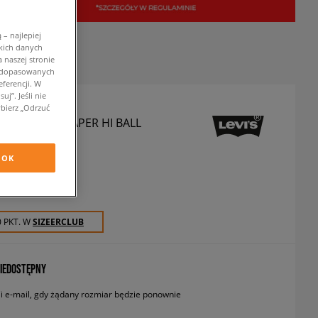
– najlepiej
kich danych
 naszej stronie
w dopasowanych
ferencji. W
j”. Jeśli nie
bierz „Odrzuć
SPODNIE 502 TAPER HI BALL
podnie
OK
zł
z VAT
0 PKT. W
SIZEERCLUB
IEDOSTĘPNY
 e-mail, gdy żądany rozmiar będzie ponownie