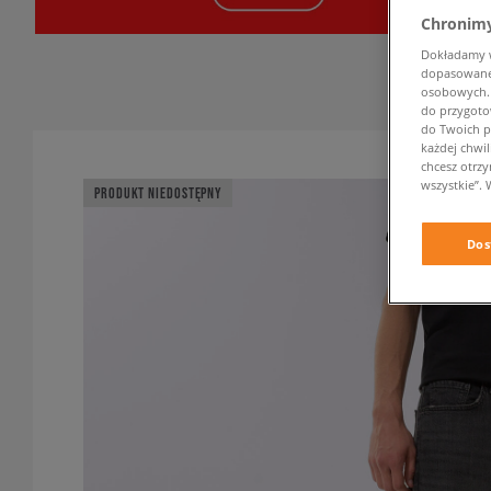
Chronimy
Dokładamy ws
dopasowane 
osobowych. K
do przygoto
do Twoich p
każdej chwil
chcesz otrz
wszystkie”. 
PRODUKT NIEDOSTĘPNY
Dos