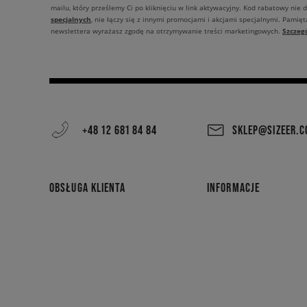
mailu, który prześlemy Ci po kliknięciu w link aktywacyjny. Kod rabatowy nie 
specjalnych
, nie łączy się z innymi promocjami i akcjami specjalnymi. Pamięta
Szczeg
newslettera wyrażasz zgodę na otrzymywanie treści marketingowych.
+48 12 681 84 84
SKLEP@SIZEER.
OBSŁUGA KLIENTA
INFORMACJE