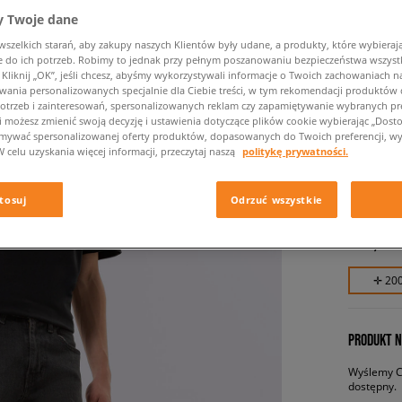
 Twoje dane
zelkich starań, aby zakupy naszych Klientów były udane, a produkty, które wybierają 
do ich potrzeb. Robimy to jednak przy pełnym poszanowaniu bezpieczeństwa wszyst
liknij „OK”, jeśli chcesz, abyśmy wykorzystywali informacje o Twoich zachowaniach na
wania personalizowanych specjalnie dla Ciebie treści, w tym rekomendacji produktó
otrzeb i zainteresowań, spersonalizowanych reklam czy zapamiętywanie wybranych pre
i możesz zmienić swoją decyzję i ustawienia dotyczące plików cookie wybierając „Dostosu
ymywać spersonalizowanej oferty produktów, dopasowanych do Twoich preferencji, wy
W celu uzyskania więcej informacji, przeczytaj naszą
politykę prywatności.
LEVI'S 
męskie, s
tosuj
Odrzuć wszystkie
199,99 
✛ 20
PRODUKT N
Wyślemy Ci
dostępny.