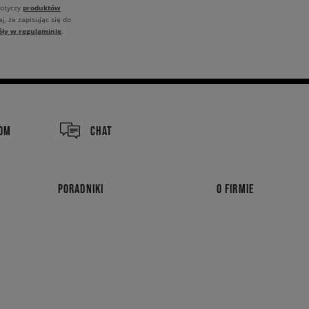
produktów
dotyczy
j, że zapisując się do
óły w regulaminie
.
COM
CHAT
PORADNIKI
O FIRMIE