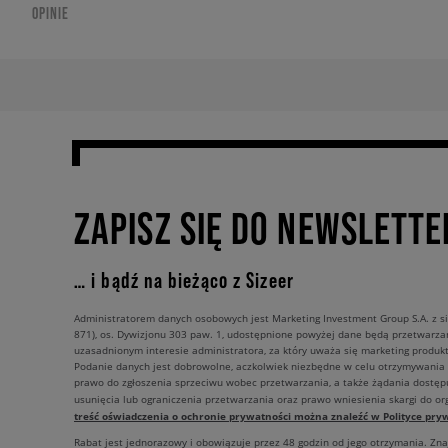
OPINIE
ZAPISZ SIĘ DO NEWSLETTE
… i bądź na bieżąco z Sizeer
Administratorem danych osobowych jest Marketing Investment Group S.A. z si
871), os. Dywizjonu 303 paw. 1, udostępnione powyżej dane będą przetwarz
uzasadnionym interesie administratora, za który uważa się marketing produkt
Podanie danych jest dobrowolne, aczkolwiek niezbędne w celu otrzymywania
prawo do zgłoszenia sprzeciwu wobec przetwarzania, a także żądania dostęp
usunięcia lub ograniczenia przetwarzania oraz prawo wniesienia skargi do o
treść oświadczenia o ochronie prywatności można znaleźć w Polityce pryw
Rabat jest jednorazowy i obowiązuje przez 48 godzin od jego otrzymania. Zn