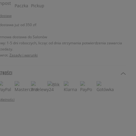
 dostaw
stawa już od 350 zł!
rmowa dostawa do Salonów
wy: 1-5 dni roboczych, licząc od dnia otrzymania potwierdzenia zawarcia
zedaży.
zwrot.
Zasady i warunki
ATNOŚCI
płatności