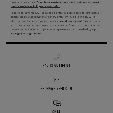
Pełną treść oświadczenia o ochronie prywatności
organu nadzorczego.
można znaleźć w Polityce prywatności.
Rabat jest jednorazowy i obowiązuje przez 48 godzin od jego otrzymania.
Znajdziesz go w osobnym mailu, który prześlemy Ci po kliknięciu w link
produktów specjalnych
aktywacyjny. Kod rabatowy nie dotyczy
, nie łączy
się z innymi promocjami i akcjami specjalnymi. Pamiętaj, że zapisując się
do newslettera wyrażasz zgodę na otrzymywanie treści marketingowych.
Szczegóły w regulaminie
.
+48 12 681 84 84
SKLEP@SIZEER.COM
CHAT