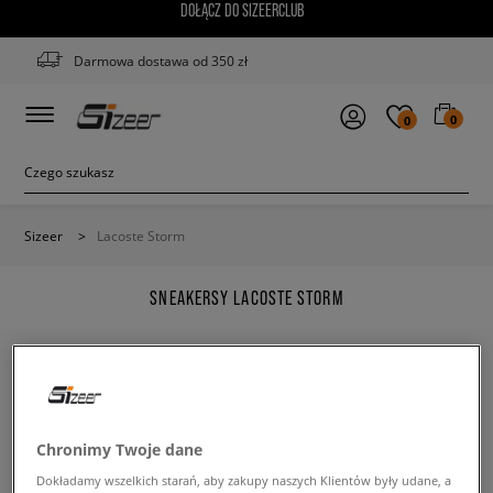
DOŁĄCZ DO SIZEERCLUB
Darmowa dostawa od 350 zł
0
0
Sizeer
>
Lacoste Storm
SNEAKERSY LACOSTE STORM
Zmień treść wyszukanej frazy. Spróbuj użyć mniejszej
Chronimy Twoje dane
ilości filtrów.
Dokładamy wszelkich starań, aby zakupy naszych Klientów były udane, a