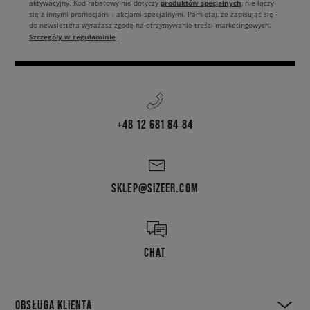
produktów specjalnych
aktywacyjny. Kod rabatowy nie dotyczy
, nie łączy
się z innymi promocjami i akcjami specjalnymi. Pamiętaj, że zapisując się
do newslettera wyrażasz zgodę na otrzymywanie treści marketingowych.
Szczegóły w regulaminie
.
+48 12 681 84 84
SKLEP@SIZEER.COM
CHAT
OBSŁUGA KLIENTA