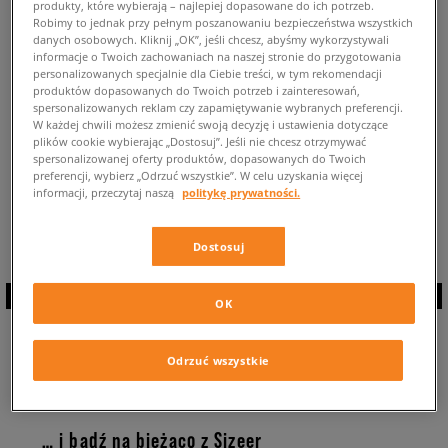
produkty, które wybierają – najlepiej dopasowane do ich potrzeb.
POWRÓT DO SKLEPU
Robimy to jednak przy pełnym poszanowaniu bezpieczeństwa wszystkich
danych osobowych. Kliknij „OK”, jeśli chcesz, abyśmy wykorzystywali
informacje o Twoich zachowaniach na naszej stronie do przygotowania
personalizowanych specjalnie dla Ciebie treści, w tym rekomendacji
produktów dopasowanych do Twoich potrzeb i zainteresowań,
spersonalizowanych reklam czy zapamiętywanie wybranych preferencji.
W każdej chwili możesz zmienić swoją decyzję i ustawienia dotyczące
Aktualnie przeglądasz: Lacoste Storm ⭐ ⭐ ⭐ ⭐ ⭐
Dostępne modele tych
plików cookie wybierając „Dostosuj”. Jeśli nie chcesz otrzymywać
butów: 0 ✅
spersonalizowanej oferty produktów, dopasowanych do Twoich
preferencji, wybierz „Odrzuć wszystkie”. W celu uzyskania więcej
Powrót do całej kolekcji:
informacji, przeczytaj naszą
politykę prywatności.
Lacoste Storm
Dostosuj
OK
ZAPISZ SIĘ DO
Odrzuć wszystkie
NEWSLETTERA
… i bądź na bieżąco z Sizeer