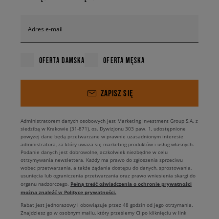
Adres e-mail
OFERTA DAMSKA
OFERTA MĘSKA
ZAPISZ SIĘ
Administratorem danych osobowych jest Marketing Investment Group S.A. z
siedzibą w Krakowie (31-871), os. Dywizjonu 303 paw. 1, udostępnione
powyżej dane będą przetwarzane w prawnie uzasadnionym interesie
administratora, za który uważa się marketing produktów i usług własnych.
Podanie danych jest dobrowolne, aczkolwiek niezbędne w celu
otrzymywania newslettera. Każdy ma prawo do zgłoszenia sprzeciwu
wobec przetwarzania, a także żądania dostępu do danych, sprostowania,
usunięcia lub ograniczenia przetwarzania oraz prawo wniesienia skargi do
Pełną treść oświadczenia o ochronie prywatności
organu nadzorczego.
można znaleźć w Polityce prywatności.
Rabat jest jednorazowy i obowiązuje przez 48 godzin od jego otrzymania.
Znajdziesz go w osobnym mailu, który prześlemy Ci po kliknięciu w link