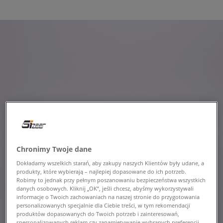
Chronimy Twoje dane
Dokładamy wszelkich starań, aby zakupy naszych Klientów były udane, a
produkty, które wybierają – najlepiej dopasowane do ich potrzeb.
Robimy to jednak przy pełnym poszanowaniu bezpieczeństwa wszystkich
danych osobowych. Kliknij „OK”, jeśli chcesz, abyśmy wykorzystywali
informacje o Twoich zachowaniach na naszej stronie do przygotowania
personalizowanych specjalnie dla Ciebie treści, w tym rekomendacji
produktów dopasowanych do Twoich potrzeb i zainteresowań,
spersonalizowanych reklam czy zapamiętywanie wybranych preferencji.