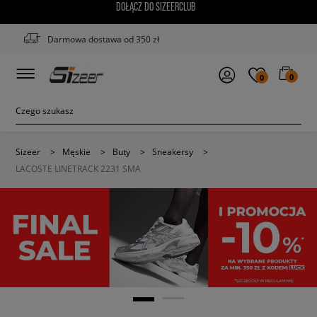
DOŁĄCZ DO SIZEERCLUB
Darmowa dostawa od 350 zł
0
0
Sizeer
>
Męskie
>
Buty
>
Sneakersy
>
LACOSTE LINETRACK 2231 SMA