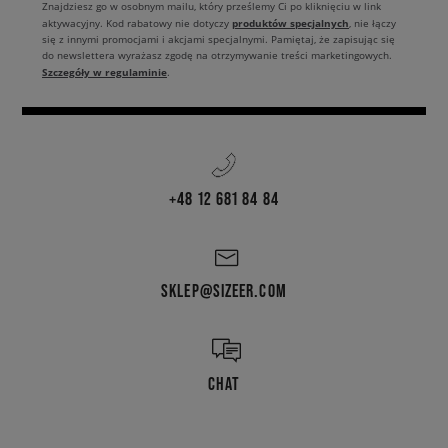
Znajdziesz go w osobnym mailu, który prześlemy Ci po kliknięciu w link
produktów specjalnych
aktywacyjny. Kod rabatowy nie dotyczy
, nie łączy
się z innymi promocjami i akcjami specjalnymi. Pamiętaj, że zapisując się
do newslettera wyrażasz zgodę na otrzymywanie treści marketingowych.
Szczegóły w regulaminie
.
+48 12 681 84 84
SKLEP@SIZEER.COM
CHAT