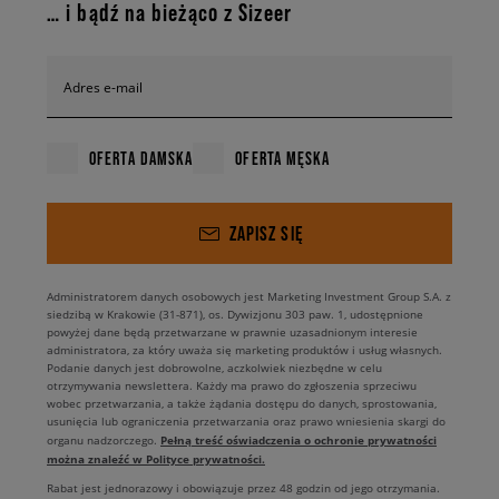
… i bądź na bieżąco z Sizeer
Adres e-mail
OFERTA DAMSKA
OFERTA MĘSKA
ZAPISZ SIĘ
Administratorem danych osobowych jest Marketing Investment Group S.A. z
siedzibą w Krakowie (31-871), os. Dywizjonu 303 paw. 1, udostępnione
powyżej dane będą przetwarzane w prawnie uzasadnionym interesie
administratora, za który uważa się marketing produktów i usług własnych.
Podanie danych jest dobrowolne, aczkolwiek niezbędne w celu
otrzymywania newslettera. Każdy ma prawo do zgłoszenia sprzeciwu
wobec przetwarzania, a także żądania dostępu do danych, sprostowania,
usunięcia lub ograniczenia przetwarzania oraz prawo wniesienia skargi do
Pełną treść oświadczenia o ochronie prywatności
organu nadzorczego.
można znaleźć w Polityce prywatności.
Rabat jest jednorazowy i obowiązuje przez 48 godzin od jego otrzymania.