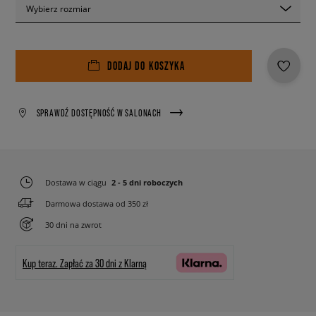
Wybierz rozmiar
DODAJ DO KOSZYKA
SPRAWDŹ DOSTĘPNOŚĆ W SALONACH
Dostawa w ciągu
2 - 5 dni roboczych
Darmowa dostawa od 350 zł
30 dni na zwrot
Kup teraz.
Zapłać za 30 dni z Klarną