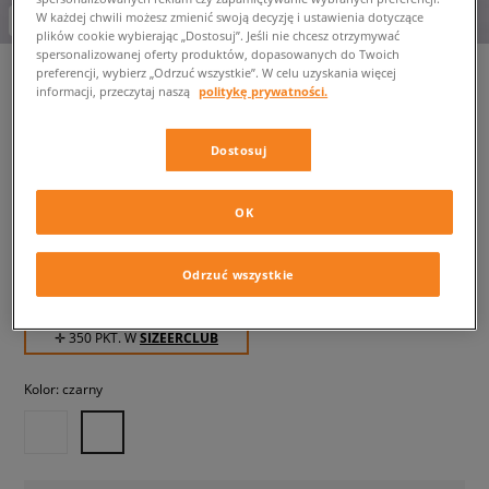
W każdej chwili możesz zmienić swoją decyzję i ustawienia dotyczące
-10% za min. 350 zł kod: LUCK
plików cookie wybierając „Dostosuj”. Jeśli nie chcesz otrzymywać
spersonalizowanej oferty produktów, dopasowanych do Twoich
preferencji, wybierz „Odrzuć wszystkie”. W celu uzyskania więcej
informacji, przeczytaj naszą
politykę prywatności.
LACOSTE LINETRACK 2231
SMA
Dostosuj
męskie, sneakersy
OK
349,99 zł
z VAT
589,99 zł
-41%
(najniższa cena z 30 dni przed obniżką)
Odrzuć wszystkie
589,99 zł
-41%
(Cena początkowa)
✛ 350 PKT. W
SIZEERCLUB
Kolor:
czarny