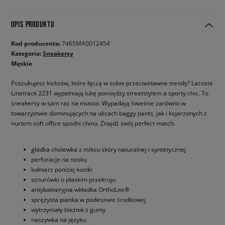
OPIS PRODUKTU
Kod producenta:
746SMA0012454
Kategoria:
Sneakersy
Męskie
Poszukujesz kicksów, które łączą w sobie przeciwstawne trendy? Lacoste
Linetrack 2231 wypełniają lukę pomiędzy streetstylem a sporty chic. To
sneakersy w sam raz na miasto. Wypadają świetnie zarówno w
towarzystwie dominujących na ulicach baggy pants, jak i kojarzonych z
nurtem soft office spodni chino. Znajdź swój perfect match.
gładka cholewka z miksu skóry naturalnej i syntetycznej
perforacje na nosku
kołnierz poniżej kostki
sznurówki o płaskim przekroju
antybakteryjna wkładka OrthoLite®
sprężysta pianka w podeszwie środkowej
wytrzymały bieżnik z gumy
naszywka na języku