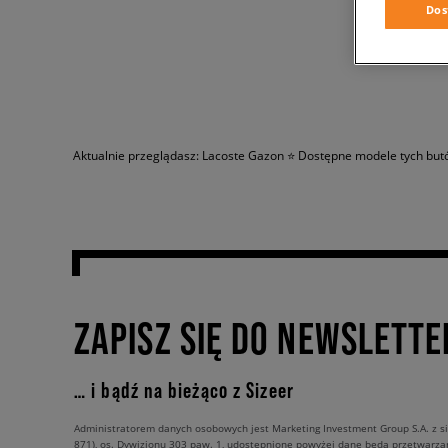
Dos
Aktualnie przeglądasz: Lacoste Gazon ⭐ Dostępne modele tych but
ZAPISZ SIĘ DO NEWSLETTE
… i bądź na bieżąco z Sizeer
Administratorem danych osobowych jest Marketing Investment Group S.A. z si
871), os. Dywizjonu 303 paw. 1, udostępnione powyżej dane będą przetwarz