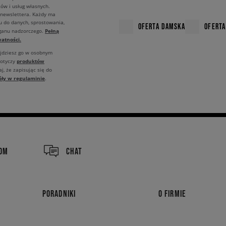
ów i usług własnych.
 newslettera. Każdy ma
u do danych, sprostowania,
OFERTA DAMSKA
OFERTA
Pełną
rganu nadzorczego.
atności.
ajdziesz go w osobnym
produktów
dotyczy
j, że zapisując się do
óły w regulaminie
.
COM
CHAT
PORADNIKI
O FIRMIE