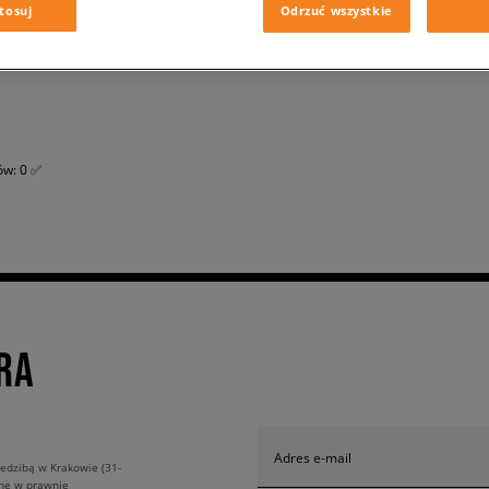
tosuj
Odrzuć wszystkie
ów: 0 ✅
RA
Adres e-mail
edzibą w Krakowie (31-
ane w prawnie