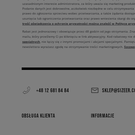
uzasadnionym interesie administratora, za który uważa się marketing produkt
Podanie danych jest dobrowolne, aczkolwiek niezbędne w celu otrzymywania
prawo do zgłoszenia sprzeciwu wobec przetwarzania, a także żądania dostęp
usunięcia lub ograniczenia przetwarzania oraz prawo wniesienia skargi do o
treść oświadczenia o ochronie prywatności można znaleźć w Polityce pryw
Rabat jest jednorazowy i obowiązuje przez 48 godzin od jego otrzymania. Zn
mailu, który prześlemy Ci po kliknięciu w link aktywacyjny. Kod rabatowy nie 
specjalnych
, nie łączy się z innymi promocjami i akcjami specjalnymi. Pamięta
Szczeg
newslettera wyrażasz zgodę na otrzymywanie treści marketingowych.
+48 12 681 84 84
SKLEP@SIZEER.
OBSŁUGA KLIENTA
INFORMACJE