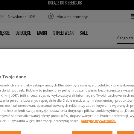
DOŁĄCZ DO SIZEERCLUB
Newsletter -10%
Aktualne promocje
ĘSKIE
DZIECIĘCE
MARKI
STREETWEAR
SALE
MĘSKIE
DZIECIĘCE
MARKI
STREETWEAR
SALE
 Twoje dane
LACOSTE GAZON DAMSKIE
zelkich starań, aby zakupy naszych Klientów były udane, a produkty, które wybierają 
do ich potrzeb. Robimy to jednak przy pełnym poszanowaniu bezpieczeństwa wszyst
liknij „OK”, jeśli chcesz, abyśmy wykorzystywali informacje o Twoich zachowaniach na
wania personalizowanych specjalnie dla Ciebie treści, w tym rekomendacji produktó
otrzeb i zainteresowań, spersonalizowanych reklam czy zapamiętywanie wybranych pre
i możesz zmienić swoją decyzję i ustawienia dotyczące plików cookie wybierając „Dostosu
ymywać spersonalizowanej oferty produktów, dopasowanych do Twoich preferencji, wy
ść wyszukanej frazy. Spróbuj użyć mniejszej ilośc
W celu uzyskania więcej informacji, przeczytaj naszą
politykę prywatności.
POWRÓT DO SKLEPU