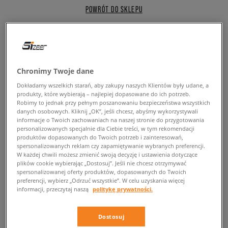
POWRÓT DO SKLEPU
Wyrafinowany look nie tylko od
Chronimy Twoje dane
święta? Poznaj jedną z najnowszych
Dokładamy wszelkich starań, aby zakupy naszych Klientów były udane, a
propozycji od brandu Lacoste
produkty, które wybierają – najlepiej dopasowane do ich potrzeb.
Robimy to jednak przy pełnym poszanowaniu bezpieczeństwa wszystkich
danych osobowych. Kliknij „OK”, jeśli chcesz, abyśmy wykorzystywali
Jeśli zdarzyło Ci się kiedykolwiek usłyszeć znamienne słowa „Założyłbyś
informacje o Twoich zachowaniach na naszej stronie do przygotowania
w końcu coś innego niż tylko te kolorowe kicksy” i po namyśle dotarło do
personalizowanych specjalnie dla Ciebie treści, w tym rekomendacji
Ciebie, że tak na dobrą sprawę, to brak jest w Twojej garderobie bardziej
produktów dopasowanych do Twoich potrzeb i zainteresowań,
spersonalizowanych reklam czy zapamiętywanie wybranych preferencji.
eleganckich sneakersów, to całkiem możliwe, że dzisiaj się to zmieni. Z
W każdej chwili możesz zmienić swoją decyzję i ustawienia dotyczące
myślą o wszystkich mężczyznach poszukujących butów łączących w
plików cookie wybierając „Dostosuj”. Jeśli nie chcesz otrzymywać
sobie komfort użytkowania jaki są w stanie zapewnić tylko i wyłącznie
spersonalizowanej oferty produktów, dopasowanych do Twoich
sneakersy
oraz elegancki look, który sprawdzi się nie tylko jako dodatek
preferencji, wybierz „Odrzuć wszystkie”. W celu uzyskania więcej
do miejskich outfitow, ale również bardziej casualowych zestawów,
informacji, przeczytaj naszą
politykę prywatności.
zaprojektowane zostały kicksy Lacoste Court Cage.
Dostosuj
Wyposażony w klasyczny
system sznurowania
, opływowy model posiada