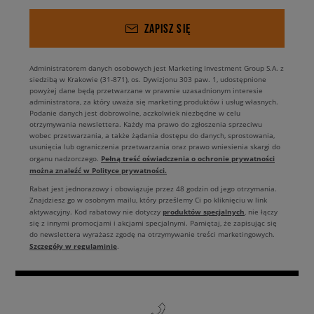
ZAPISZ SIĘ
Administratorem danych osobowych jest Marketing Investment Group S.A. z
siedzibą w Krakowie (31-871), os. Dywizjonu 303 paw. 1, udostępnione
powyżej dane będą przetwarzane w prawnie uzasadnionym interesie
administratora, za który uważa się marketing produktów i usług własnych.
Podanie danych jest dobrowolne, aczkolwiek niezbędne w celu
otrzymywania newslettera. Każdy ma prawo do zgłoszenia sprzeciwu
wobec przetwarzania, a także żądania dostępu do danych, sprostowania,
usunięcia lub ograniczenia przetwarzania oraz prawo wniesienia skargi do
Pełną treść oświadczenia o ochronie prywatności
organu nadzorczego.
można znaleźć w Polityce prywatności.
Rabat jest jednorazowy i obowiązuje przez 48 godzin od jego otrzymania.
Znajdziesz go w osobnym mailu, który prześlemy Ci po kliknięciu w link
produktów specjalnych
aktywacyjny. Kod rabatowy nie dotyczy
, nie łączy
się z innymi promocjami i akcjami specjalnymi. Pamiętaj, że zapisując się
do newslettera wyrażasz zgodę na otrzymywanie treści marketingowych.
Szczegóły w regulaminie
.