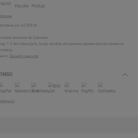
 dostaw
stawa już od 350 zł!
rmowa dostawa do Salonów
wy: 1-5 dni roboczych, licząc od dnia otrzymania potwierdzenia zawarcia
zedaży.
zwrot.
Zasady i warunki
ATNOŚCI
płatności