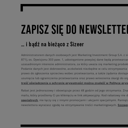
ZAPISZ SIĘ DO NEWSLETTE
… i bądź na bieżąco z Sizeer
Administratorem danych osobowych jest Marketing Investment Group S.A. z si
871), os. Dywizjonu 303 paw. 1, udostępnione powyżej dane będą przetwarz
uzasadnionym interesie administratora, za który uważa się marketing produkt
Podanie danych jest dobrowolne, aczkolwiek niezbędne w celu otrzymywania
prawo do zgłoszenia sprzeciwu wobec przetwarzania, a także żądania dostęp
usunięcia lub ograniczenia przetwarzania oraz prawo wniesienia skargi do o
treść oświadczenia o ochronie prywatności można znaleźć w Polityce pryw
Rabat jest jednorazowy i obowiązuje przez 48 godzin od jego otrzymania. Zn
mailu, który prześlemy Ci po kliknięciu w link aktywacyjny. Kod rabatowy nie 
specjalnych
, nie łączy się z innymi promocjami i akcjami specjalnymi. Pamięta
Szczeg
newslettera wyrażasz zgodę na otrzymywanie treści marketingowych.