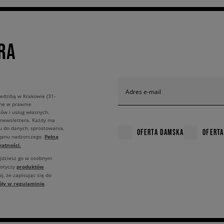
RA
Adres e-mail
edzibą w Krakowie (31-
ane w prawnie
ów i usług własnych.
 newslettera. Każdy ma
u do danych, sprostowania,
OFERTA DAMSKA
OFERTA
Pełną
rganu nadzorczego.
atności.
ajdziesz go w osobnym
produktów
dotyczy
j, że zapisując się do
óły w regulaminie
.