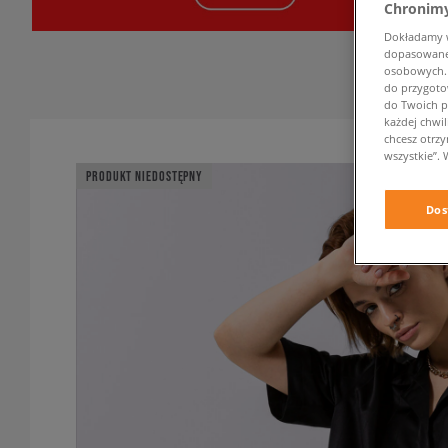
Chronimy
Dokładamy ws
dopasowane 
osobowych. K
do przygoto
do Twoich p
każdej chwil
chcesz otrz
wszystkie”. 
PRODUKT NIEDOSTĘPNY
Dos