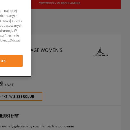
– najlepiej
kich danych
 naszej stronie
w dopasowanych
ferencji. W
j”. Jeśli nie
bierz „Odrzuć
 TSHIRT HERITAGE WOMEN'S
OK
koszulki
zł
z VAT
0 PKT. W
SIZEERCLUB
IEDOSTĘPNY
 e-mail, gdy żądany rozmiar będzie ponownie