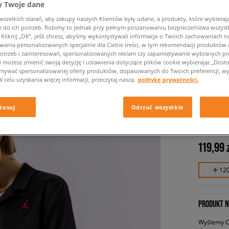
 Twoje dane
zelkich starań, aby zakupy naszych Klientów były udane, a produkty, które wybierają 
do ich potrzeb. Robimy to jednak przy pełnym poszanowaniu bezpieczeństwa wszyst
liknij „OK”, jeśli chcesz, abyśmy wykorzystywali informacje o Twoich zachowaniach na
wania personalizowanych specjalnie dla Ciebie treści, w tym rekomendacji produktó
otrzeb i zainteresowań, spersonalizowanych reklam czy zapamiętywanie wybranych pre
i możesz zmienić swoją decyzję i ustawienia dotyczące plików cookie wybierając „Dostosu
ymywać spersonalizowanej oferty produktów, dopasowanych do Twoich preferencji, wy
W celu uzyskania więcej informacji, przeczytaj naszą
politykę prywatności.
JORDAN
WOVEN
tosuj
Odrzuć wszystkie
damskie, 
119,99 
✛ 12
PRODUKT N
Wyślemy Ci