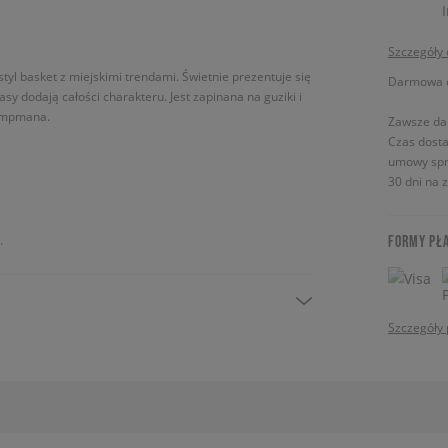
Szczegóły
styl basket z miejskimi trendami. Świetnie prezentuje się
Darmowa do
asy dodają całości charakteru. Jest zapinana na guziki i
Jumpmana.
Zawsze da
Czas dosta
umowy spr
30 dni na 
.
FORMY PŁ
Szczegóły 