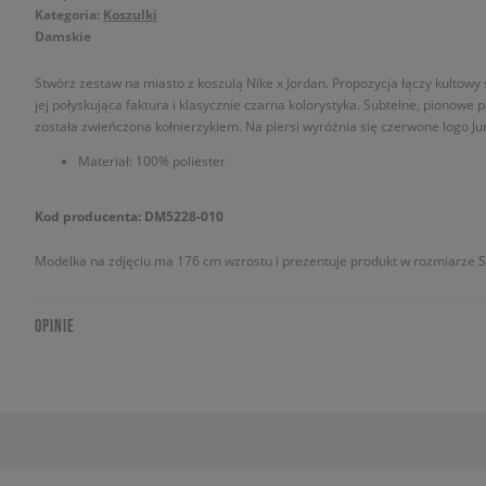
Kategoria:
Koszulki
Damskie
Stwórz zestaw na miasto z koszulą Nike x Jordan. Propozycja łączy kultowy 
jej połyskująca faktura i klasycznie czarna kolorystyka. Subtelne, pionowe p
została zwieńczona kołnierzykiem. Na piersi wyróżnia się czerwone logo 
Materiał: 100% poliester
Kod producenta: DM5228-010
Modelka na zdjęciu ma 176 cm wzrostu i prezentuje produkt w rozmiarze S
OPINIE