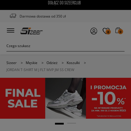
DOŁĄCZ DO SIZEERCLUB
Darmowa dostawa od 350 zł
0
0
Sizeer
>
Męskie
>
Odzież
>
Koszulki
>
JORDAN T-SHIRT M J FLT MVP JM SS CREW