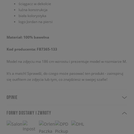
ściągacz w dekolcie
luźna konstrukcja
biała kolorystyka
logo Jordan na piersi
Materiał: 100% bawełna
Kod producenta: FB7365-133
Model na zdjęciu ma 186 cm wzrostu i prezentuje model w rozmiarze M.
It’s a match! Sprawdź, do czego może pasować ten produkt - zainspiruj
się outfitem ze zdjęcia lub tym, co znajdziesz w swojej szafie!
OPINIE
FORMY DOSTAWY I ZWROTY