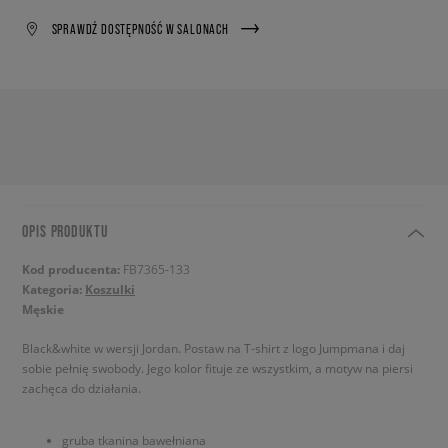
SPRAWDŹ DOSTĘPNOŚĆ W SALONACH
OPIS PRODUKTU
Kod producenta:
FB7365-133
Kategoria:
Koszulki
Męskie
Black&white w wersji Jordan. Postaw na T-shirt z logo Jumpmana i daj
sobie pełnię swobody. Jego kolor fituje ze wszystkim, a motyw na piersi
zachęca do działania.
gruba tkanina bawełniana