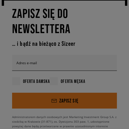
ZAPISZ SIĘ DO
NEWSLETTERA
… i bądź na bieżąco z Sizeer
Adres e-mail
OFERTA DAMSKA
OFERTA MĘSKA
ZAPISZ SIĘ
Administratorem danych osobowych jest Marketing Investment Group S.A. z
siedzibą w Krakowie (31-871), os. Dywizjonu 303 paw. 1, udostępnione
powyżej dane będą przetwarzane w prawnie uzasadnionym interesie