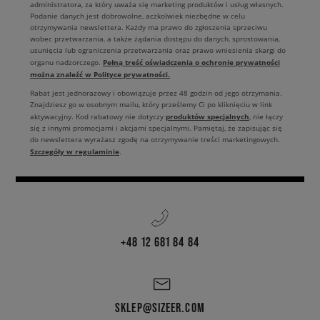
administratora, za który uważa się marketing produktów i usług własnych.
Podanie danych jest dobrowolne, aczkolwiek niezbędne w celu
otrzymywania newslettera. Każdy ma prawo do zgłoszenia sprzeciwu
wobec przetwarzania, a także żądania dostępu do danych, sprostowania,
usunięcia lub ograniczenia przetwarzania oraz prawo wniesienia skargi do
Pełną treść oświadczenia o ochronie prywatności
organu nadzorczego.
można znaleźć w Polityce prywatności.
Rabat jest jednorazowy i obowiązuje przez 48 godzin od jego otrzymania.
Znajdziesz go w osobnym mailu, który prześlemy Ci po kliknięciu w link
produktów specjalnych
aktywacyjny. Kod rabatowy nie dotyczy
, nie łączy
się z innymi promocjami i akcjami specjalnymi. Pamiętaj, że zapisując się
do newslettera wyrażasz zgodę na otrzymywanie treści marketingowych.
Szczegóły w regulaminie
.
+48 12 681 84 84
SKLEP@SIZEER.COM