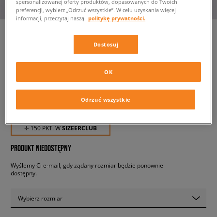
spersonalizowanej oferty produktów, dopasowanych do Twoich
preferencji, wybierz „Odrzuć wszystkie”. W celu uzyskania więcej
informacji, przeczytaj naszą
politykę prywatności.
Dostosuj
JORDAN T-SHIRT M J FLT MVP
JM SS CREW
OK
męskie, koszulki
Odrzuć wszystkie
149,99 zł
z VAT
✛ 150 PKT. W
SIZEERCLUB
PRODUKT NIEDOSTĘPNY
Wyślemy Ci e-mail, gdy żądany rozmiar będzie ponownie
dostępny.
Wybierz rozmiar