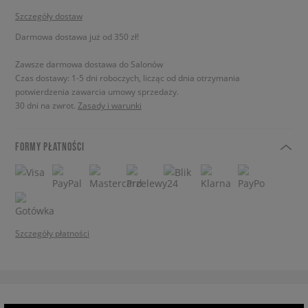
Szczegóły dostaw
Darmowa dostawa już od 350 zł!
Zawsze darmowa dostawa do Salonów
Czas dostawy: 1-5 dni roboczych, licząc od dnia otrzymania
potwierdzenia zawarcia umowy sprzedaży.
30 dni na zwrot.
Zasady i warunki
FORMY PŁATNOŚCI
Szczegóły płatności