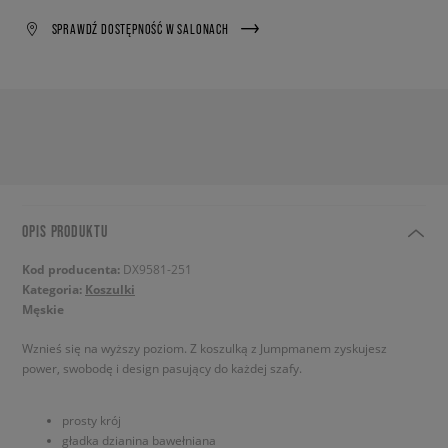
SPRAWDŹ DOSTĘPNOŚĆ W SALONACH
OPIS PRODUKTU
Kod producenta:
DX9581-251
Kategoria:
Koszulki
Męskie
Wznieś się na wyższy poziom. Z koszulką z Jumpmanem zyskujesz
power, swobodę i design pasujący do każdej szafy.
prosty krój
gładka dzianina bawełniana