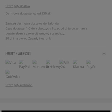
Szczegóły dostaw
Darmowa dostawa już od 350 zł!
Zawsze darmowa dostawa do Salonów
Czas dostawy: 1-5 dni roboczych, licząc od dnia otrzymania
potwierdzenia zawarcia umowy sprzedaży.
30 dni na zwrot.
Zasady i warunki
FORMY PŁATNOŚCI
Szczegóły płatności