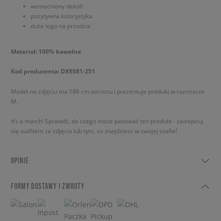
wzmocniony dekolt
pozytywna kolorystyka
duże logo na przodzie
Materiał: 100% bawełna
Kod producenta: DX9581-251
Model na zdjęciu ma 186 cm wzrostu i prezentuje produkt w rozmiarze
M.
It’s a match! Sprawdź, do czego może pasować ten produkt - zainspiruj
się outfitem ze zdjęcia lub tym, co znajdziesz w swojej szafie!
OPINIE
FORMY DOSTAWY I ZWROTY