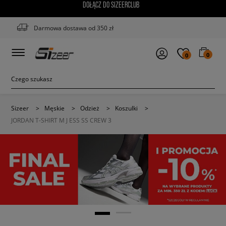
DOŁĄCZ DO SIZEERCLUB
Darmowa dostawa od 350 zł
0
0
Sizeer
>
Męskie
>
Odzież
>
Koszulki
>
JORDAN T-SHIRT M J ESS SS CREW 3