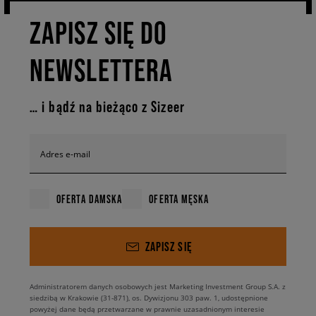
ZAPISZ SIĘ DO
NEWSLETTERA
… i bądź na bieżąco z Sizeer
Adres e-mail
OFERTA DAMSKA
OFERTA MĘSKA
ZAPISZ SIĘ
Administratorem danych osobowych jest Marketing Investment Group S.A. z
siedzibą w Krakowie (31-871), os. Dywizjonu 303 paw. 1, udostępnione
powyżej dane będą przetwarzane w prawnie uzasadnionym interesie