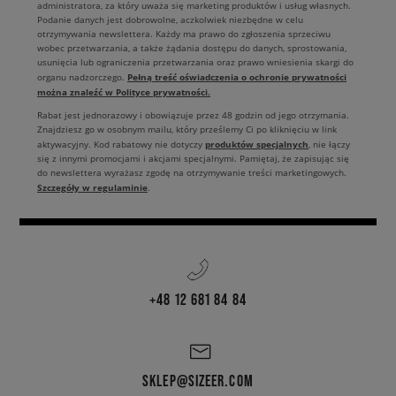
administratora, za który uważa się marketing produktów i usług własnych.
Podanie danych jest dobrowolne, aczkolwiek niezbędne w celu
otrzymywania newslettera. Każdy ma prawo do zgłoszenia sprzeciwu
wobec przetwarzania, a także żądania dostępu do danych, sprostowania,
usunięcia lub ograniczenia przetwarzania oraz prawo wniesienia skargi do
Pełną treść oświadczenia o ochronie prywatności
organu nadzorczego.
można znaleźć w Polityce prywatności.
Rabat jest jednorazowy i obowiązuje przez 48 godzin od jego otrzymania.
Znajdziesz go w osobnym mailu, który prześlemy Ci po kliknięciu w link
produktów specjalnych
aktywacyjny. Kod rabatowy nie dotyczy
, nie łączy
się z innymi promocjami i akcjami specjalnymi. Pamiętaj, że zapisując się
do newslettera wyrażasz zgodę na otrzymywanie treści marketingowych.
Szczegóły w regulaminie
.
+48 12 681 84 84
SKLEP@SIZEER.COM