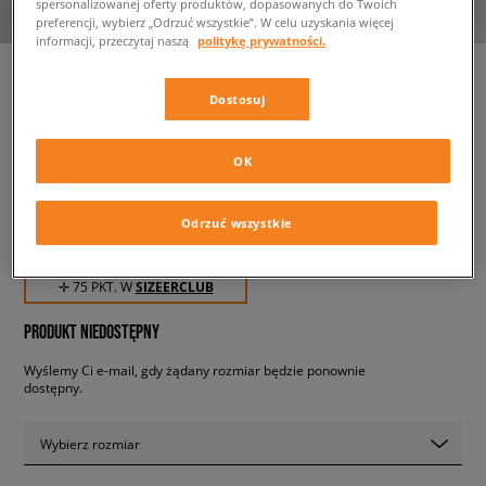
spersonalizowanej oferty produktów, dopasowanych do Twoich
preferencji, wybierz „Odrzuć wszystkie”. W celu uzyskania więcej
informacji, przeczytaj naszą
politykę prywatności.
Dostosuj
JORDAN T-SHIRT M J ESS SS
CREW 3
OK
męskie, koszulki
Odrzuć wszystkie
74,99 zł
z VAT
✛ 75 PKT. W
SIZEERCLUB
PRODUKT NIEDOSTĘPNY
Wyślemy Ci e-mail, gdy żądany rozmiar będzie ponownie
dostępny.
Wybierz rozmiar