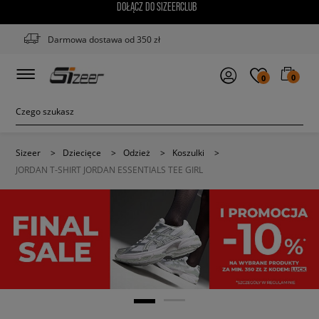
DOŁĄCZ DO SIZEERCLUB
Darmowa dostawa od 350 zł
0
0
Sizeer
>
Dziecięce
>
Odzież
>
Koszulki
>
JORDAN T-SHIRT JORDAN ESSENTIALS TEE GIRL