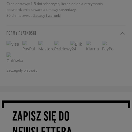
Czas dostawy: 1-5 dni roboczych, licząc od dnia otrzymania
potwierdzenia zawarcia umowy sprzedaży.
30 dni na zwrot.
Zasady i warunki
FORMY PŁATNOŚCI
Szczegóły płatności
ZAPISZ SIĘ DO
NEWSLETTERA