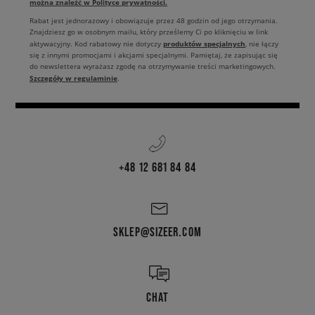
można znaleźć w Polityce prywatności.
Rabat jest jednorazowy i obowiązuje przez 48 godzin od jego otrzymania.
Znajdziesz go w osobnym mailu, który prześlemy Ci po kliknięciu w link
produktów specjalnych
aktywacyjny. Kod rabatowy nie dotyczy
, nie łączy
się z innymi promocjami i akcjami specjalnymi. Pamiętaj, że zapisując się
do newslettera wyrażasz zgodę na otrzymywanie treści marketingowych.
Szczegóły w regulaminie
.
+48 12 681 84 84
SKLEP@SIZEER.COM
CHAT