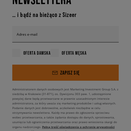
… i bądź na bieżąco z Sizeer
Adres e-mail
OFERTA DAMSKA
OFERTA MĘSKA
ZAPISZ SIĘ
Administratorem danych osobowych jest Marketing Investment Group S.A. z
siedzibą w Krakowie (31-871), os. Dywizjonu 303 paw. 1, udostępnione
powyżej dane będą przetwarzane w prawnie uzasadnionym interesie
administratora, za który uważa się marketing produktów i usług własnych.
Podanie danych jest dobrowolne, aczkolwiek niezbędne w celu
otrzymywania newslettera. Każdy ma prawo do zgłoszenia sprzeciwu
wobec przetwarzania, a także żądania dostępu do danych, sprostowania,
usunięcia lub ograniczenia przetwarzania oraz prawo wniesienia skargi do
Pełną treść oświadczenia o ochronie prywatności
organu nadzorczego.