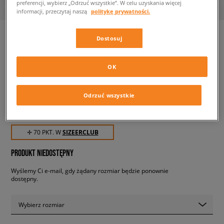
preferencji, wybierz „Odrzuć wszystkie”. W celu uzyskania więcej
informacji, przeczytaj naszą
politykę prywatności.
Dostosuj
JORDAN T-SHIRT JORDAN
OK
ESSENTIALS TEE GIRL
dziecięce, koszulki
Odrzuć wszystkie
69,99 zł
z VAT
✛ 70 PKT. W
SIZEERCLUB
PRODUKT NIEDOSTĘPNY
Wyślemy Ci e-mail, gdy żądany rozmiar będzie ponownie
dostępny.
Wybierz rozmiar