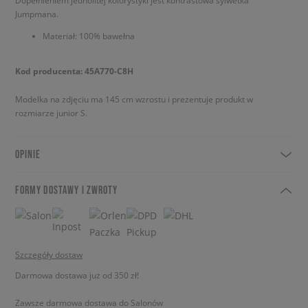
Dopełnieniem jednolitej kolorystyki jest kontrastowa sylwetka
Jumpmana.
Materiał: 100% bawełna
Kod producenta: 45A770-C8H
Modelka na zdjęciu ma 145 cm wzrostu i prezentuje produkt w
rozmiarze junior S.
OPINIE
FORMY DOSTAWY I ZWROTY
Szczegóły dostaw
Darmowa dostawa już od 350 zł!
Zawsze darmowa dostawa do Salonów