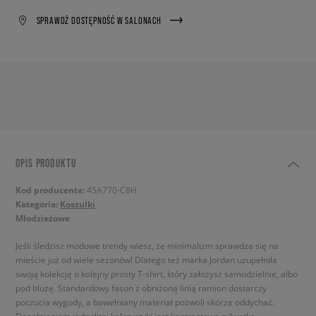
SPRAWDŹ DOSTĘPNOŚĆ W SALONACH
OPIS PRODUKTU
Kod producenta:
45A770-C8H
Kategoria:
Koszulki
Młodzieżowe
Jeśli śledzisz modowe trendy wiesz, że minimalizm sprawdza się na
mieście już od wiele sezonów! Dlatego też marka Jordan uzupełniła
swoją kolekcję o kolejny prosty T-shirt, który założysz samodzielnie, albo
pod bluzę. Standardowy fason z obniżoną linią ramion dostarczy
poczucia wygody, a bawełniany materiał pozwoli skórze oddychać.