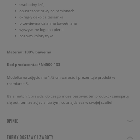
swobodny krój
opuszczone szwy na ramionach
okrągły dekolt z tasiemką
przewiewna dzianina bawełniana
wyszywane logo na piersi
bazowa kolorystyka
Materiał: 100% bawełna
Kod producenta: FN4500-133
Modelka na zdjęciu ma 173 cm wzrostu i prezentuje produkt w
rozmiarze S.
It’s a match! Sprawdź, do czego może pasować ten produkt - zainspiruj
się outfitem ze zdjęcia lub tym, co znajdziesz w swojej szafie!
OPINIE
FORMY DOSTAWY I ZWROTY