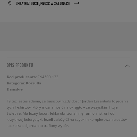
SPRAWDŹ DOSTĘPNOŚĆ W SALONACH
OPIS PRODUKTU
Kod producenta:
FN4500-133
Kategoria:
Koszulki
Damskie
Ty też jesteś zdania, że basiców nigdy dość? Jordan Essentials to jeden z
tych T-shirtów, który można nosić na okrągło – ze wszystkim fituje
świetnie. Ma luźny fason, lekko obniżoną linię ramion i stroni od
krzykliwej kolorystyki. Jeżeli zależy Ci na szybkim kompletowaniu setów,
koszulka od Jordan to trafiony wybór.