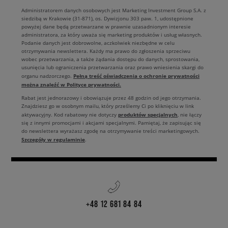
Administratorem danych osobowych jest Marketing Investment Group S.A. z
siedzibą w Krakowie (31-871), os. Dywizjonu 303 paw. 1, udostępnione
powyżej dane będą przetwarzane w prawnie uzasadnionym interesie
administratora, za który uważa się marketing produktów i usług własnych.
Podanie danych jest dobrowolne, aczkolwiek niezbędne w celu
otrzymywania newslettera. Każdy ma prawo do zgłoszenia sprzeciwu
wobec przetwarzania, a także żądania dostępu do danych, sprostowania,
usunięcia lub ograniczenia przetwarzania oraz prawo wniesienia skargi do
Pełną treść oświadczenia o ochronie prywatności
organu nadzorczego.
można znaleźć w Polityce prywatności.
Rabat jest jednorazowy i obowiązuje przez 48 godzin od jego otrzymania.
Znajdziesz go w osobnym mailu, który prześlemy Ci po kliknięciu w link
produktów specjalnych
aktywacyjny. Kod rabatowy nie dotyczy
, nie łączy
się z innymi promocjami i akcjami specjalnymi. Pamiętaj, że zapisując się
do newslettera wyrażasz zgodę na otrzymywanie treści marketingowych.
Szczegóły w regulaminie
.
+48 12 681 84 84