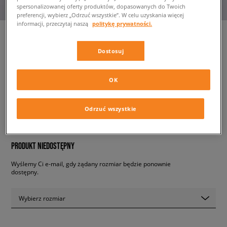
spersonalizowanej oferty produktów, dopasowanych do Twoich
preferencji, wybierz „Odrzuć wszystkie”. W celu uzyskania więcej
informacji, przeczytaj naszą
politykę prywatności.
Dostosuj
JORDAN T-SHIRT ESSENTIALS
damskie, koszulki
OK
114,99 zł
z VAT
Odrzuć wszystkie
✛ 115 PKT. W
SIZEERCLUB
PRODUKT NIEDOSTĘPNY
Wyślemy Ci e-mail, gdy żądany rozmiar będzie ponownie
dostępny.
Wybierz rozmiar