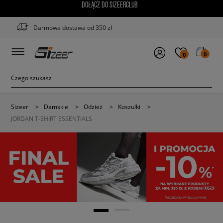
DOŁĄCZ DO SIZEERCLUB
Darmowa dostawa od 350 zł
0
0
Sizeer
>
Damskie
>
Odzież
>
Koszulki
>
JORDAN T-SHIRT ESSENTIALS