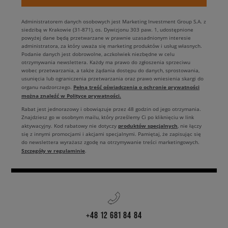
Administratorem danych osobowych jest Marketing Investment Group S.A. z
siedzibą w Krakowie (31-871), os. Dywizjonu 303 paw. 1, udostępnione
powyżej dane będą przetwarzane w prawnie uzasadnionym interesie
administratora, za który uważa się marketing produktów i usług własnych.
Podanie danych jest dobrowolne, aczkolwiek niezbędne w celu
otrzymywania newslettera. Każdy ma prawo do zgłoszenia sprzeciwu
wobec przetwarzania, a także żądania dostępu do danych, sprostowania,
usunięcia lub ograniczenia przetwarzania oraz prawo wniesienia skargi do
Pełną treść oświadczenia o ochronie prywatności
organu nadzorczego.
można znaleźć w Polityce prywatności.
Rabat jest jednorazowy i obowiązuje przez 48 godzin od jego otrzymania.
Znajdziesz go w osobnym mailu, który prześlemy Ci po kliknięciu w link
produktów specjalnych
aktywacyjny. Kod rabatowy nie dotyczy
, nie łączy
się z innymi promocjami i akcjami specjalnymi. Pamiętaj, że zapisując się
do newslettera wyrażasz zgodę na otrzymywanie treści marketingowych.
Szczegóły w regulaminie
.
+48 12 681 84 84