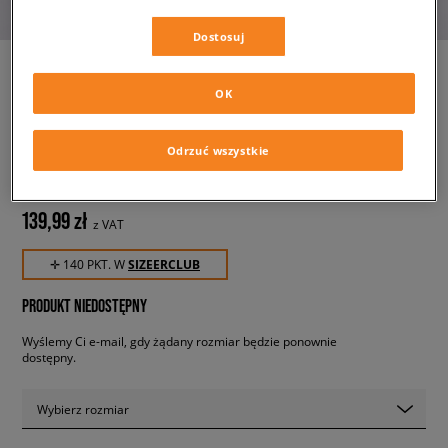
Dostosuj
OK
JORDAN SZORTY W
BROOKLYN FLEECE
Odrzuć wszystkie
damskie, szorty
139,99 zł
z VAT
✛ 140 PKT. W
SIZEERCLUB
PRODUKT NIEDOSTĘPNY
Wyślemy Ci e-mail, gdy żądany rozmiar będzie ponownie
dostępny.
Wybierz rozmiar