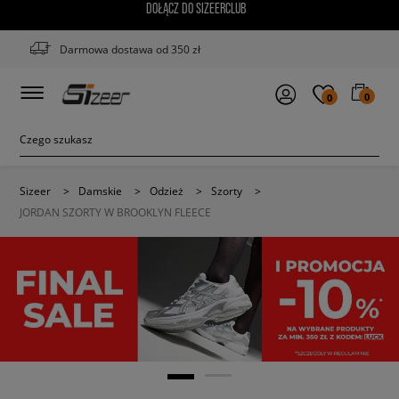
DOŁĄCZ DO SIZEERCLUB
Darmowa dostawa od 350 zł
0
0
Sizeer
>
Damskie
>
Odzież
>
Szorty
>
JORDAN SZORTY W BROOKLYN FLEECE