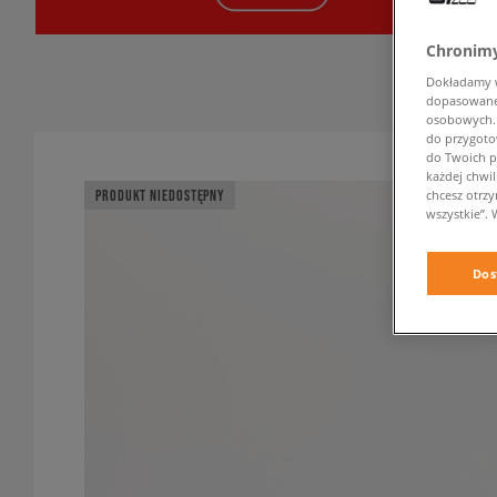
Chronimy
Dokładamy ws
dopasowane 
osobowych. K
do przygoto
do Twoich p
każdej chwil
chcesz otrz
PRODUKT NIEDOSTĘPNY
wszystkie”. 
Dos