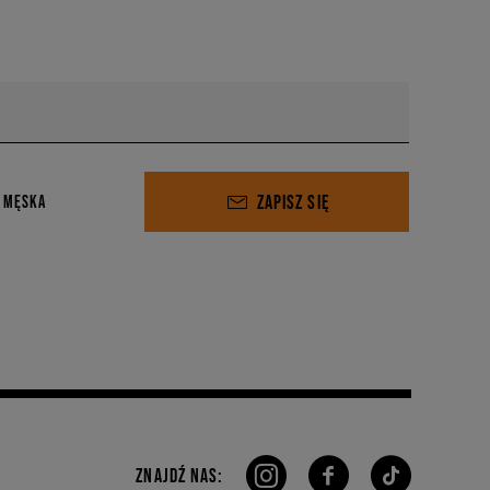
ZAPISZ SIĘ
 MĘSKA
ZNAJDŹ NAS: