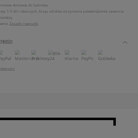
rmowa dostawa do Salonów
wy: 1-5 dni roboczych, licząc od dnia otrzymania potwierdzenia zawarcia
zedaży.
zwrot.
Zasady i warunki
ATNOŚCI
płatności