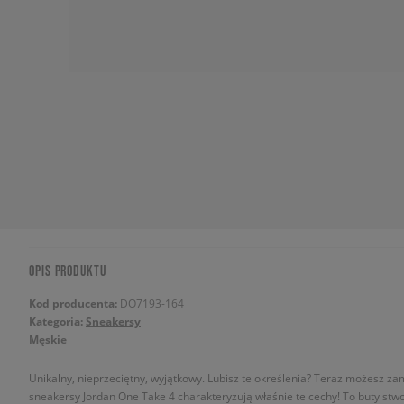
OPIS PRODUKTU
Kod producenta:
DO7193-164
Kategoria:
Sneakersy
Męskie
Unikalny, nieprzeciętny, wyjątkowy. Lubisz te określenia? Teraz możesz za
sneakersy Jordan One Take 4 charakteryzują właśnie te cechy! To buty stwo