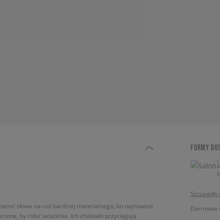
FORMY DO
Szczegóły
mienić słowa na coś bardziej materialnego, bo najnowsze
Darmowa do
rzone, by robić wrażenie. Ich cholewki przyciągają