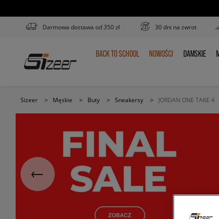
Darmowa dostawa od 350 zł
30 dni na zwrot
BACK TO SCHOOL
NOWOŚCI
DAMSKIE
M
BACK
NOWOŚCI
DAMSKIE
TO
SCHOOL
Sizeer
>
Męskie
>
Buty
>
Sneakersy
>
JORDAN ONE TAKE 4