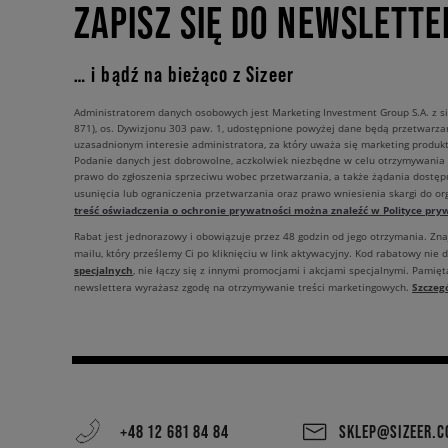
ZAPISZ SIĘ DO NEWSLETTE
… i bądź na bieżąco z Sizeer
Administratorem danych osobowych jest Marketing Investment Group S.A. z si
871), os. Dywizjonu 303 paw. 1, udostępnione powyżej dane będą przetwarz
uzasadnionym interesie administratora, za który uważa się marketing produkt
Podanie danych jest dobrowolne, aczkolwiek niezbędne w celu otrzymywania
prawo do zgłoszenia sprzeciwu wobec przetwarzania, a także żądania dostęp
usunięcia lub ograniczenia przetwarzania oraz prawo wniesienia skargi do o
treść oświadczenia o ochronie prywatności można znaleźć w Polityce pryw
Rabat jest jednorazowy i obowiązuje przez 48 godzin od jego otrzymania. Zn
mailu, który prześlemy Ci po kliknięciu w link aktywacyjny. Kod rabatowy nie 
specjalnych
, nie łączy się z innymi promocjami i akcjami specjalnymi. Pamięta
Szczeg
newslettera wyrażasz zgodę na otrzymywanie treści marketingowych.
+48 12 681 84 84
SKLEP@SIZEER.