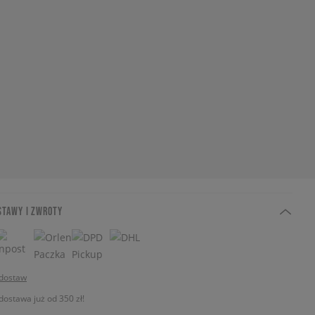
STAWY I ZWROTY
 dostaw
stawa już od 350 zł!