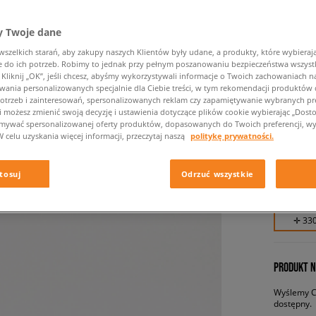
 Twoje dane
zelkich starań, aby zakupy naszych Klientów były udane, a produkty, które wybierają 
do ich potrzeb. Robimy to jednak przy pełnym poszanowaniu bezpieczeństwa wszyst
liknij „OK”, jeśli chcesz, abyśmy wykorzystywali informacje o Twoich zachowaniach na
wania personalizowanych specjalnie dla Ciebie treści, w tym rekomendacji produktó
otrzeb i zainteresowań, spersonalizowanych reklam czy zapamiętywanie wybranych pre
i możesz zmienić swoją decyzję i ustawienia dotyczące plików cookie wybierając „Dostosu
JORDAN
ymywać spersonalizowanej oferty produktów, dopasowanych do Twoich preferencji, wy
W celu uzyskania więcej informacji, przeczytaj naszą
politykę prywatności.
męskie, s
tosuj
Odrzuć wszystkie
329,99 
✛ 33
PRODUKT N
Wyślemy Ci
dostępny.