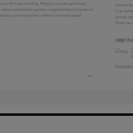
ca też firmowy branding. Wnętrze zostało wyściełane
Zawsze da
 również podeszwa: wysoka, o zygzakowatych kształtach
Czas dosta
zostaną zamortyzowane i nabiorą nieznanej dotąd
umowy spr
30 dni na 
FORMY PŁ
Szczegóły 