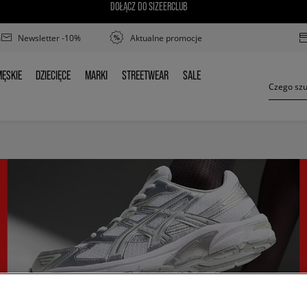
DOŁĄCZ DO SIZEERCLUB
Newsletter -10%
Aktualne promocje
ĘSKIE
DZIECIĘCE
MARKI
STREETWEAR
SALE
MĘSKIE
DZIECIĘCE
MARKI
STREETWEAR
SALE