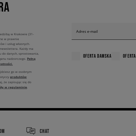
RA
Adres e-mail
edzibą w Krakowie (31-
ane w prawnie
ów i usług własnych.
 newslettera. Każdy ma
u do danych, sprostowania,
OFERTA DAMSKA
OFERTA
Pełną
rganu nadzorczego.
atności.
ajdziesz go w osobnym
produktów
dotyczy
j, że zapisując się do
óły w regulaminie
.
COM
CHAT