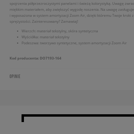
spojrzenia półprzezroczystymi panelami i świeżą kolorystyką. Uwagę zwra
miękkim materiałem, aby zwiększyć wygodę noszenia. Na uwagę zasługuje
i wyposażona w system amortyzacji Zoom Air, dzięki któremu Twoje kroki 
sprężystości. Zainteresowany? Zamawiaj!
Wierzch: materiał tekstylny, skóra syntetyczna
Wyściółka: materiał tekstylny
Podeszwa: tworzywo syntetyczne, system amortyzacji Zoom Air
Kod producenta: DO7193-164
OPINIE