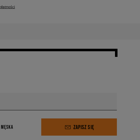
płatności
ZAPISZ SIĘ
 MĘSKA