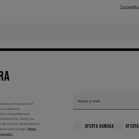
Szczegóły 
RA
Adres e-mail
edzibą w Krakowie (31-
ane w prawnie
ów i usług własnych.
 newslettera. Każdy ma
u do danych, sprostowania,
OFERTA DAMSKA
OFERTA
Pełną
rganu nadzorczego.
atności.