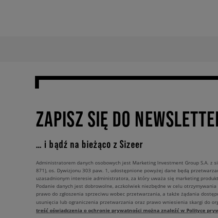
ZAPISZ SIĘ DO NEWSLETTE
… i bądź na bieżąco z Sizeer
Administratorem danych osobowych jest Marketing Investment Group S.A. z si
871), os. Dywizjonu 303 paw. 1, udostępnione powyżej dane będą przetwarz
uzasadnionym interesie administratora, za który uważa się marketing produkt
Podanie danych jest dobrowolne, aczkolwiek niezbędne w celu otrzymywania
prawo do zgłoszenia sprzeciwu wobec przetwarzania, a także żądania dostęp
usunięcia lub ograniczenia przetwarzania oraz prawo wniesienia skargi do o
treść oświadczenia o ochronie prywatności można znaleźć w Polityce pryw