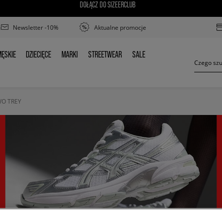
DOŁĄCZ DO SIZEERCLUB
Newsletter -10%
Aktualne promocje
ĘSKIE
DZIECIĘCE
MARKI
STREETWEAR
SALE
MĘSKIE
DZIECIĘCE
MARKI
STREETWEAR
SALE
O TREY