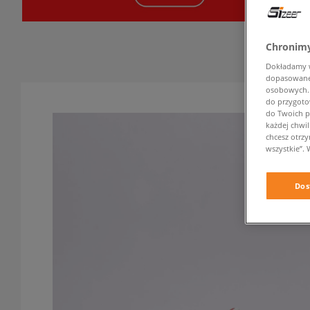
Chronimy
Dokładamy ws
dopasowane 
osobowych. K
do przygoto
do Twoich p
każdej chwil
chcesz otrz
wszystkie”. 
Dos