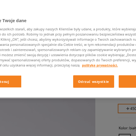
 Twoje dane
zelkich starań, aby zakupy naszych Klientów były udane, a produkty, które wybierają 
do ich potrzeb. Robimy to jednak przy pełnym poszanowaniu bezpieczeństwa wszyst
liknij „OK”, jeśli chcesz, abyśmy wykorzystywali informacje o Twoich zachowaniach na
wania personalizowanych specjalnie dla Ciebie treści, w tym rekomendacji produktó
otrzeb i zainteresowań, spersonalizowanych reklam czy zapamiętywanie wybranych pre
JORDAN
i możesz zmienić swoją decyzję i ustawienia dotyczące plików cookie wybierając „Dostosu
ymywać spersonalizowanej oferty produktów, dopasowanych do Twoich preferencji, wy
męskie, s
W celu uzyskania więcej informacji, przeczytaj naszą
politykę prywatności.
449,99 
tosuj
Odrzuć wszystkie
499,99 zł
699,99 zł
✛ 45
Kolor:
biał