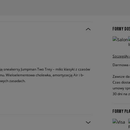
FORMY DO
Szczegóły
Darmowa do
tają sneakersy Jumpman Two Trey – miks klasyki z czasów
nu. Wieloelementowa cholewka, amortyzacją Air i b-
Zawsze da
nowych zasadach.
Czas dosta
umowy spr
30 dni na 
FORMY PŁ