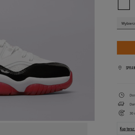
Wybierz
SPRA
Dos
Dar
30 
Kup teraz.