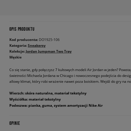
OPIS PRODUKTU
Kod producenta:
DO1925-106
Kategoria:
Sneakersy
Kolekcje:
Jordan Jumpman Two Tray
Męskie
Co się stanie, gdy połączysz 7 kultowych modeli Air Jordan w jeden? Pows
świetności Michaela Jordana w Chicago i nowoczesnego podejścia do desig
allowy klimat, który robi wrażenie nawet poza boiskiem. Wejdź do gry na 
Wierzch: skóra naturalna, materiał tekstylny
Wyściółka: materiał tekstylny
Podeszwa: pianka, guma, system amortyzacji Nike Air
OPINIE