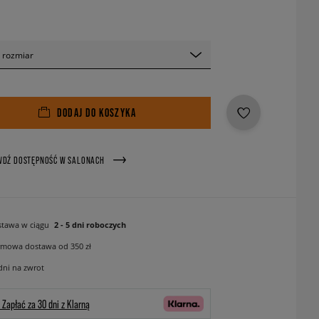
 rozmiar
DODAJ DO KOSZYKA
WDŹ DOSTĘPNOŚĆ W SALONACH
tawa w ciągu
2 - 5 dni roboczych
mowa dostawa od 350 zł
dni na zwrot
Zapłać za 30 dni z Klarną