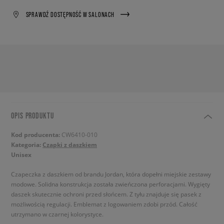
SPRAWDŹ DOSTĘPNOŚĆ W SALONACH
OPIS PRODUKTU
Kod producenta:
CW6410-010
Kategoria:
Czapki z daszkiem
Unisex
Czapeczka z daszkiem od brandu Jordan, która dopełni miejskie zestawy
modowe. Solidna konstrukcja została zwieńczona perforacjami. Wygięty
daszek skutecznie ochroni przed słońcem. Z tyłu znajduje się pasek z
możliwością regulacji. Emblemat z logowaniem zdobi przód. Całość
utrzymano w czarnej kolorystyce.