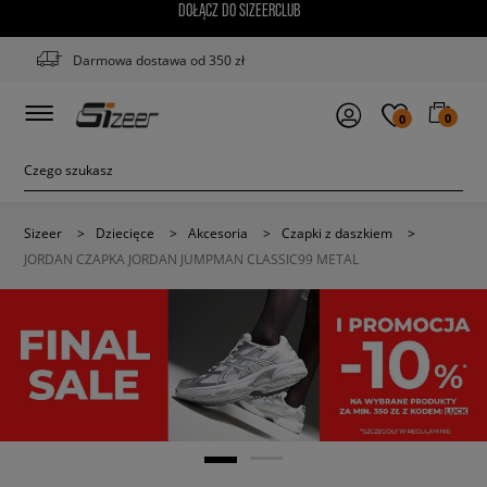
DOŁĄCZ DO SIZEERCLUB
Darmowa dostawa od 350 zł
0
0
Sizeer
>
Dziecięce
>
Akcesoria
>
Czapki z daszkiem
>
JORDAN CZAPKA JORDAN JUMPMAN CLASSIC99 METAL