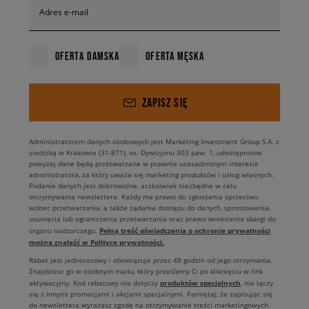
Adres e-mail
OFERTA DAMSKA
OFERTA MĘSKA
ZAPISZ SIĘ
Administratorem danych osobowych jest Marketing Investment Group S.A. z
siedzibą w Krakowie (31-871), os. Dywizjonu 303 paw. 1, udostępnione
powyżej dane będą przetwarzane w prawnie uzasadnionym interesie
administratora, za który uważa się marketing produktów i usług własnych.
Podanie danych jest dobrowolne, aczkolwiek niezbędne w celu
otrzymywania newslettera. Każdy ma prawo do zgłoszenia sprzeciwu
wobec przetwarzania, a także żądania dostępu do danych, sprostowania,
usunięcia lub ograniczenia przetwarzania oraz prawo wniesienia skargi do
Pełną treść oświadczenia o ochronie prywatności
organu nadzorczego.
można znaleźć w Polityce prywatności.
Rabat jest jednorazowy i obowiązuje przez 48 godzin od jego otrzymania.
Znajdziesz go w osobnym mailu, który prześlemy Ci po kliknięciu w link
produktów specjalnych
aktywacyjny. Kod rabatowy nie dotyczy
, nie łączy
się z innymi promocjami i akcjami specjalnymi. Pamiętaj, że zapisując się
do newslettera wyrażasz zgodę na otrzymywanie treści marketingowych.