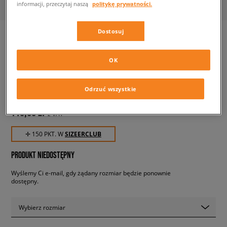
informacji, przeczytaj naszą
politykę prywatności.
Dostosuj
JORDAN CZAPKA JORDAN
OK
JUMPMAN CLASSIC99 METAL
unisex, czapki z daszkiem
Odrzuć wszystkie
149,99 zł
z VAT
✛ 150 PKT. W
SIZEERCLUB
PRODUKT NIEDOSTĘPNY
Wyślemy Ci e-mail, gdy żądany rozmiar będzie ponownie
dostępny.
Wybierz rozmiar