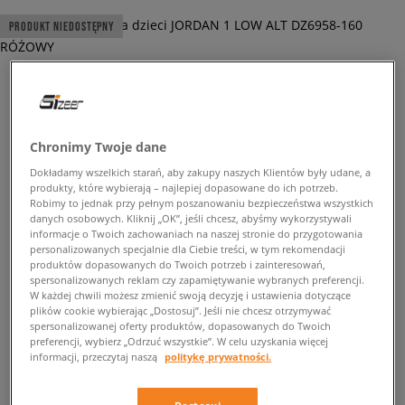
PRODUKT NIEDOSTĘPNY
JORDAN 1 LOW ALT
Chronimy Twoje dane
dziecięce, sneakersy
Dokładamy wszelkich starań, aby zakupy naszych Klientów były udane, a
produkty, które wybierają – najlepiej dopasowane do ich potrzeb.
249,99 zł
Robimy to jednak przy pełnym poszanowaniu bezpieczeństwa wszystkich
z VAT
danych osobowych. Kliknij „OK”, jeśli chcesz, abyśmy wykorzystywali
informacje o Twoich zachowaniach na naszej stronie do przygotowania
✛ 250 PKT. W
SIZEERCLUB
personalizowanych specjalnie dla Ciebie treści, w tym rekomendacji
produktów dopasowanych do Twoich potrzeb i zainteresowań,
PRODUKT NIEDOSTĘPNY
spersonalizowanych reklam czy zapamiętywanie wybranych preferencji.
W każdej chwili możesz zmienić swoją decyzję i ustawienia dotyczące
plików cookie wybierając „Dostosuj”. Jeśli nie chcesz otrzymywać
Wyślemy Ci e-mail, gdy żądany rozmiar będzie ponownie
spersonalizowanej oferty produktów, dopasowanych do Twoich
dostępny.
preferencji, wybierz „Odrzuć wszystkie”. W celu uzyskania więcej
informacji, przeczytaj naszą
politykę prywatności.
Wybierz rozmiar