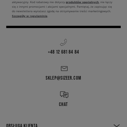
produktów specjalnych
aktywacyjny. Kod rabatowy nie dotyczy
, nie łączy
się z innymi promocjami i akcjami specjalnymi. Pamiętaj, że zapisując się
do newslettera wyrażasz zgodę na otrzymywanie treści marketingowych.
Szczegóły w regulaminie
.
+48 12 681 84 84
SKLEP@SIZEER.COM
CHAT
OBSŁUGA KLIENTA