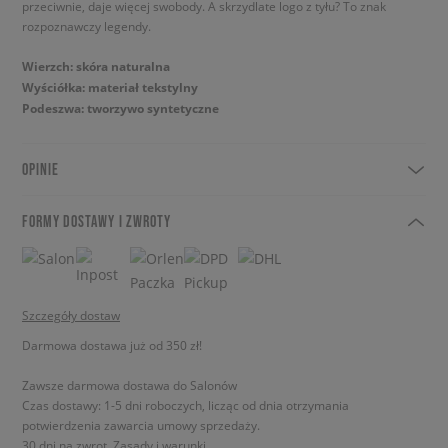
przeciwnie, daje więcej swobody. A skrzydlate logo z tyłu? To znak
rozpoznawczy legendy.
Wierzch: skóra naturalna
Wyściółka: materiał tekstylny
Podeszwa: tworzywo syntetyczne
OPINIE
FORMY DOSTAWY I ZWROTY
Szczegóły dostaw
Darmowa dostawa już od 350 zł!
Zawsze darmowa dostawa do Salonów
Czas dostawy: 1-5 dni roboczych, licząc od dnia otrzymania
potwierdzenia zawarcia umowy sprzedaży.
30 dni na zwrot.
Zasady i warunki