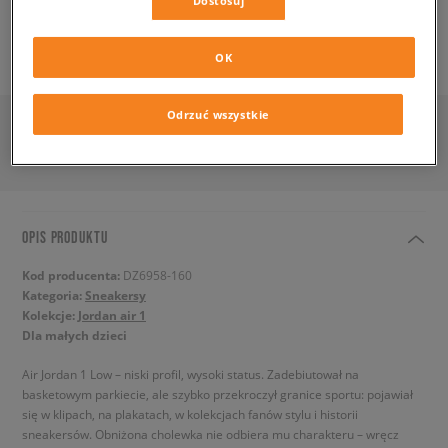
Dostosuj
SPRAWDŹ DOSTĘPNOŚĆ W SALONACH
OK
Odrzuć wszystkie
OPIS PRODUKTU
Kod producenta:
DZ6958-160
Kategoria:
Sneakersy
Kolekcje:
Jordan air 1
Dla małych dzieci
Air Jordan 1 Low – niski profil, wysoki status. Zadebiutował na
basketowym parkiecie, ale szybko przekroczył granice sportu: pojawiał
się w klipach, na plakatach, w kolekcjach fanów stylu i historii
sneakersów. Obniżona cholewka nie odbiera mu charakteru – wręcz