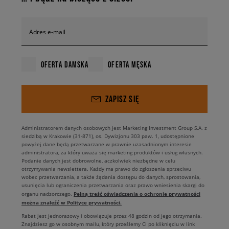
Adres e-mail
OFERTA DAMSKA
OFERTA MĘSKA
ZAPISZ SIĘ
Administratorem danych osobowych jest Marketing Investment Group S.A. z
siedzibą w Krakowie (31-871), os. Dywizjonu 303 paw. 1, udostępnione
powyżej dane będą przetwarzane w prawnie uzasadnionym interesie
administratora, za który uważa się marketing produktów i usług własnych.
Podanie danych jest dobrowolne, aczkolwiek niezbędne w celu
otrzymywania newslettera. Każdy ma prawo do zgłoszenia sprzeciwu
wobec przetwarzania, a także żądania dostępu do danych, sprostowania,
usunięcia lub ograniczenia przetwarzania oraz prawo wniesienia skargi do
Pełną treść oświadczenia o ochronie prywatności
organu nadzorczego.
można znaleźć w Polityce prywatności.
Rabat jest jednorazowy i obowiązuje przez 48 godzin od jego otrzymania.
Znajdziesz go w osobnym mailu, który prześlemy Ci po kliknięciu w link