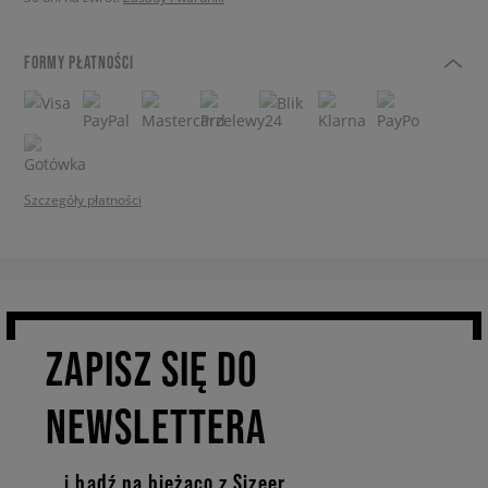
FORMY PŁATNOŚCI
Szczegóły płatności
ZAPISZ SIĘ DO
NEWSLETTERA
… i bądź na bieżąco z Sizeer