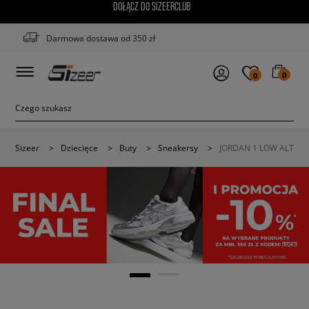
DOŁĄCZ DO SIZEERCLUB
Darmowa dostawa od 350 zł
0
0
Sizeer
>
Dziecięce
>
Buty
>
Sneakersy
>
JORDAN 1 LOW ALT