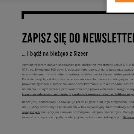
ZAPISZ SIĘ DO NEWSLETTE
… i bądź na bieżąco z Sizeer
Administratorem danych osobowych jest Marketing Investment Group S.A. z si
871), os. Dywizjonu 303 paw. 1, udostępnione powyżej dane będą przetwarz
uzasadnionym interesie administratora, za który uważa się marketing produkt
Podanie danych jest dobrowolne, aczkolwiek niezbędne w celu otrzymywania
prawo do zgłoszenia sprzeciwu wobec przetwarzania, a także żądania dostęp
usunięcia lub ograniczenia przetwarzania oraz prawo wniesienia skargi do o
treść oświadczenia o ochronie prywatności można znaleźć w Polityce pryw
Rabat jest jednorazowy i obowiązuje przez 48 godzin od jego otrzymania. Zn
mailu, który prześlemy Ci po kliknięciu w link aktywacyjny. Kod rabatowy nie 
specjalnych
, nie łączy się z innymi promocjami i akcjami specjalnymi. Pamięta
Szczeg
newslettera wyrażasz zgodę na otrzymywanie treści marketingowych.