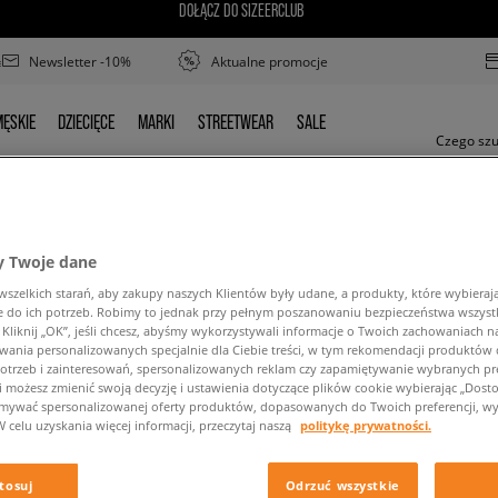
DOŁĄCZ DO SIZEERCLUB
Newsletter -10%
Aktualne promocje
ĘSKIE
DZIECIĘCE
MARKI
STREETWEAR
SALE
MĘSKIE
DZIECIĘCE
MARKI
STREETWEAR
SALE
 Twoje dane
zelkich starań, aby zakupy naszych Klientów były udane, a produkty, które wybierają 
Gotowe - nie będziemy przesyłać Ci próśb o opinię.
do ich potrzeb. Robimy to jednak przy pełnym poszanowaniu bezpieczeństwa wszyst
liknij „OK”, jeśli chcesz, abyśmy wykorzystywali informacje o Twoich zachowaniach na
wania personalizowanych specjalnie dla Ciebie treści, w tym rekomendacji produktó
otrzeb i zainteresowań, spersonalizowanych reklam czy zapamiętywanie wybranych pre
i możesz zmienić swoją decyzję i ustawienia dotyczące plików cookie wybierając „Dostosu
ymywać spersonalizowanej oferty produktów, dopasowanych do Twoich preferencji, wy
W celu uzyskania więcej informacji, przeczytaj naszą
politykę prywatności.
tosuj
Odrzuć wszystkie