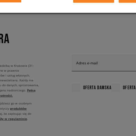
RA
Adres e-mail
edzibą w Krakowie (31-
ane w prawnie
ów i usług własnych.
 newslettera. Każdy ma
u do danych, sprostowania,
OFERTA DAMSKA
OFERTA
Pełną
rganu nadzorczego.
atności.
ajdziesz go w osobnym
produktów
dotyczy
j, że zapisując się do
óły w regulaminie
.