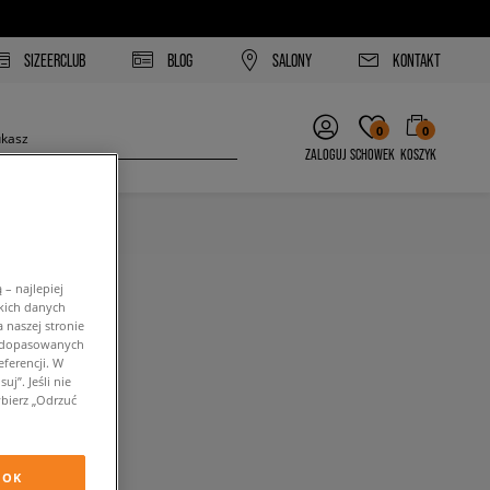
SIZEERCLUB
BLOG
SALONY
KONTAKT
0
0
ZALOGUJ
SCHOWEK
KOSZYK
– najlepiej
kich danych
 naszej stronie
w dopasowanych
ferencji. W
j”. Jeśli nie
bierz „Odrzuć
OK